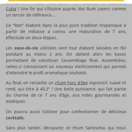
Santisima Trinidad
7 ans
est un rhum traditionnel élaboré à
Cuba
! Une île qui s’illustre auprès des Rum Lovers comme
un terroir de référence...
Ce "Ron" élaboré dans la plus pure tradition hispanique à
partir de mélasse a connu une maturation de 7 ans,
effectuée en deux étapes.
Les
eaux-de-vie
utilisées sont tout d’abord laissées en fût
pendant au moins 2 ans. On obtient alors les bases
permettant de constituer l’assemblage final. Assemblées,
celles-ci connaissent un nouveau vieillissement qui permet
d’atteindre le profil aromatique souhaité.
Au final, on recueille un
rhum hors d’âge
expressif, suave et
rond, qui titre à 40,3° ! Une belle puissance, qui fait partie
du charme de ce 7 ans d’âge, aux notes gourmandes et
exotiques.
On pourra aussi l’utiliser pour confectionner de délicieux
cocktails
.
Sans plus tarder, découvrez ce rhum Santisima, qui nous