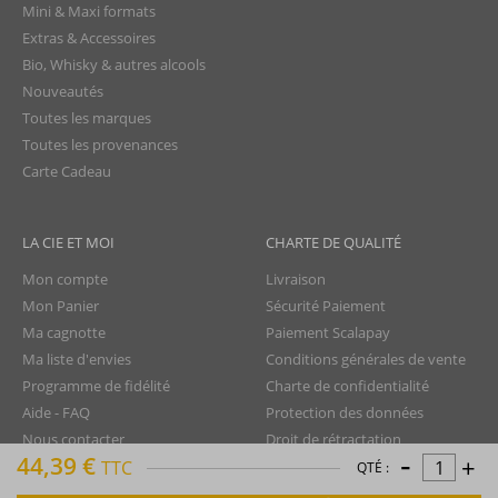
Mini & Maxi formats
Extras & Accessoires
Bio, Whisky & autres alcools
Nouveautés
Toutes les marques
Toutes les provenances
Carte Cadeau
LA CIE ET MOI
CHARTE DE QUALITÉ
Mon compte
Livraison
Mon Panier
Sécurité Paiement
Ma cagnotte
Paiement Scalapay
Ma liste d'envies
Conditions générales de vente
Programme de fidélité
Charte de confidentialité
Aide - FAQ
Protection des données
Nous contacter
Droit de rétractation
-
44,39 €
+
TTC
Mentions légales
QTÉ :
Plan du site