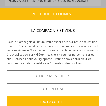
Frais :
À partir de 9,90 € (
)
OFFERTS DÈS 150 € D’ACHAT
POLITIQUE DE COOKIES
CARACTÉRISTIQUES DU PRODUIT
Type d’alcool :
Rhum traditionnel
Provenance :
Cuba
LA COMPAGNIE ET VOUS
Distillation :
Colonne
Environnement de vieillissement :
Tropical
Pour La Compagnie du Rhum, votre expérience sur notre site est une
priorité. L’utilisation des cookies nous sert à améliorer nos services et
Volume :
70CL
votre expérience. Vous pouvez cliquer sur « Accepter » pour consentir
Degré :
40.3°
à leur utilisation, sur « Gérer mes choix » pour les personnaliser ou
sur « Refuser » pour vous y opposer. Pour en savoir plus, veuillez
Politique relative à l’utilisation des cookies
consulter la
.
DÉCOUVERTE
GÉRER MES CHOIX
Voir tous les produits :
Santisima Trinidad de Cuba
TOUT REFUSER
DESCRIPTION
TOUT ACCEPTER