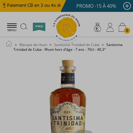
Paiement CB en 3 ou 4x dès 100 €
Livraison offerte d
PROMO -15 À 40%
0
MENU
Marque de rhum
Santisima Trinidad de Cuba
Santisima
Trinidad de Cuba - Rhum hors d'âge - 7 ans - 70cl - 40,3°