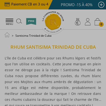
Paiement CB en 3 ou 4x dès 100 €
Livraison offer
PROMO -15 À 40%
0
MENU
Santisima Trinidad de Cuba
RHUM
SANTISIMA TRINIDAD DE CUBA
L’île de Cuba est célèbre pour ses Rhums légers et festifs
que l’on utilise en cocktails. Cette jeune marque en plein
essor ne déroge pas à la règle ! Santisima Trinidad de
Cuba nous propose différentes cuvées, du rhum blanc
pour vos Mojitos aux rhums ambrés de dégustation : un
15 ans d’âge est même disponible, probablement le
meilleur ambassadeur de la marque ! On retrouve dans
ces rhums cubains la douceur qui fait le charme de l’île…
et qui saura se transmettre à vos meilleurs cocktails !