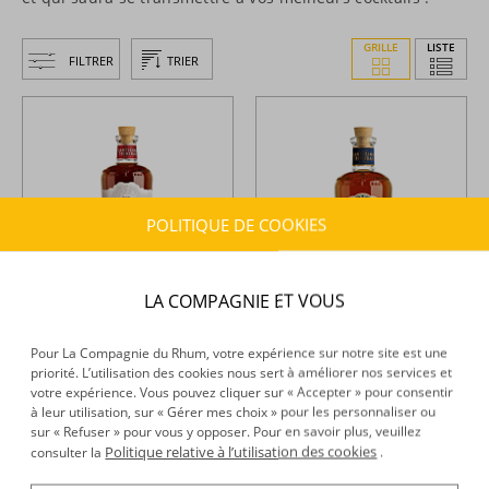
GRILLE
LISTE
FILTRER
TRIER
POLITIQUE DE COOKIES
LA COMPAGNIE ET VOUS
Santisima Trinidad de
Santisima Trinidad de
Pour La Compagnie du Rhum, votre expérience sur notre site est une
Cuba -
Rhum hors d'âge - 15
Cuba -
Rhum hors d'âge - 7
ans - 70cl - 40,7°
ans - 70cl - 40,3°
priorité. L’utilisation des cookies nous sert à améliorer nos services et
votre expérience. Vous pouvez cliquer sur « Accepter » pour consentir
à leur utilisation, sur « Gérer mes choix » pour les personnaliser ou
63,85 €
44,39 €
TTC
TTC
+
+
sur « Refuser » pour vous y opposer. Pour en savoir plus, veuillez
Politique relative à l’utilisation des cookies
consulter la
.