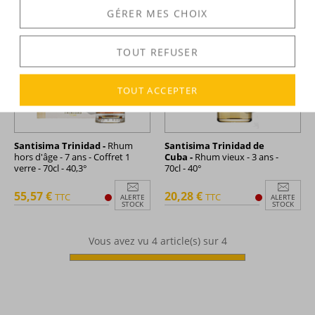
GÉRER MES CHOIX
TOUT REFUSER
TOUT ACCEPTER
Santisima Trinidad -
Rhum
Santisima Trinidad de
hors d'âge - 7 ans - Coffret 1
Cuba -
Rhum vieux - 3 ans -
verre - 70cl - 40,3°
70cl - 40°
55,57 €
20,28 €
TTC
TTC
ALERTE
ALERTE
STOCK
STOCK
Vous avez vu
4
article(s) sur 4