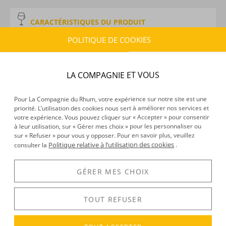
CARACTÉRISTIQUES DU PRODUIT
Type d’alcool :
Rhum agricole
POLITIQUE DE COOKIES
Provenance :
Guadeloupe
Distillation :
Colonne
Volume :
200CL
LA COMPAGNIE ET VOUS
Degré :
50°
Médailles :
Argent 2026 au Rhum Fest Awards, Bronze
Pour La Compagnie du Rhum, votre expérience sur notre site est une
2025 et 2021 au Caribbean Rum Awards, Or 2024 au
priorité. L’utilisation des cookies nous sert à améliorer nos services et
votre expérience. Vous pouvez cliquer sur « Accepter » pour consentir
Caribbean Rum Awards, Argent 2024 et 2022 Concours
à leur utilisation, sur « Gérer mes choix » pour les personnaliser ou
Général Agricole de Paris, Or au Concours Mondial de
sur « Refuser » pour vous y opposer. Pour en savoir plus, veuillez
Bruxelles 2021
Politique relative à l’utilisation des cookies
consulter la
.
GÉRER MES CHOIX
DÉCOUVERTE
Voir tous les produits :
Reimonenq
TOUT REFUSER