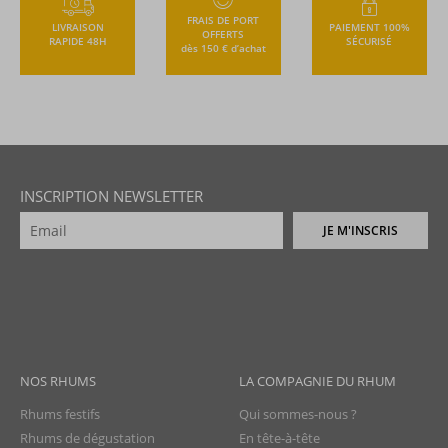
FRAIS DE PORT
LIVRAISON
PAIEMENT 100%
OFFERTS
RAPIDE 48H
SÉCURISÉ
dès 150 € d’achat
INSCRIPTION NEWSLETTER
JE M'INSCRIS
NOS RHUMS
LA COMPAGNIE DU RHUM
Rhums festifs
Qui sommes-nous ?
Rhums de dégustation
En tête-à-tête