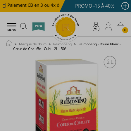
Paiement CB en 3 ou 4x dès 100 €
Livraison offerte d
PROMO -15 À 40%
0
MENU
Marque de rhum
Reimonenq
Reimonenq - Rhum blanc -
Cœur de Chauffe - Cubi - 2L - 50°