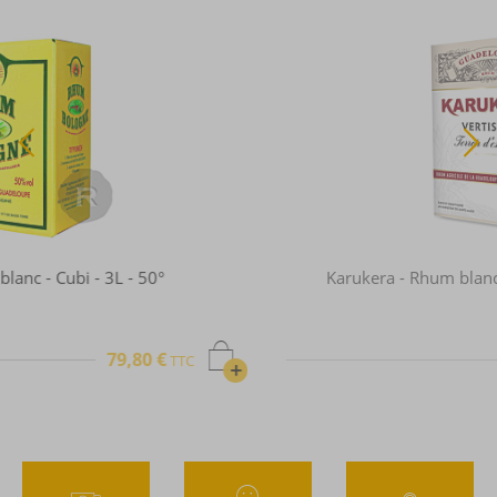
Karukera - Rhum blanc - Vertisols - Cubi - 3L - 50°
95,18 €
TTC
+