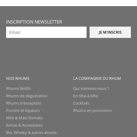
INSCRIPTION NEWSLETTER
JE M'INSCRIS
NOS RHUMS
LA COMPAGNIE DU RHUM
Rhums festifs
Qui sommes-nous ?
Rhums de dégustation
En tête-à-tête
Rhums d'exception
Cocktails
Punchs et liqueurs
Rhums en promotion
Mini & Maxi formats
Extras & Accessoires
Bio, Whisky & autres alcools