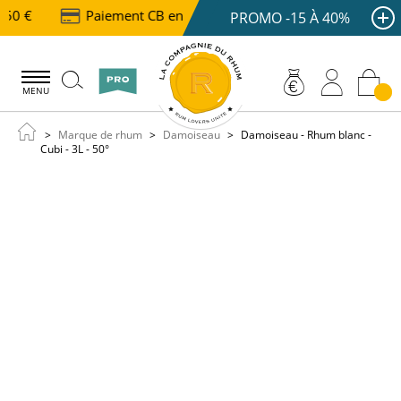
150 €
Paiement CB en 3 ou 4x dès 100 €
Livraison
PROMO -15 À 40%
MENU
Marque de rhum
Damoiseau
Damoiseau - Rhum blanc -
Cubi - 3L - 50°