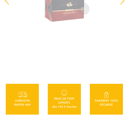
TTC
+
FRAIS DE PORT
LIVRAISON
PAIEMENT 100%
OFFERTS
RAPIDE 48H
SÉCURISÉ
dès 150 € d’achat