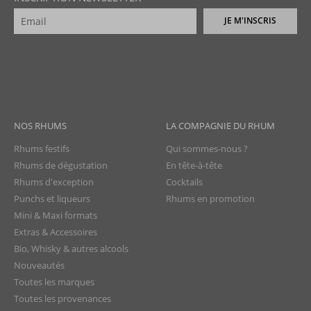
JE M'INSCRIS
NOS RHUMS
LA COMPAGNIE DU RHUM
Rhums festifs
Qui sommes-nous ?
Rhums de dégustation
En tête-à-tête
Rhums d'exception
Cocktails
Punchs et liqueurs
Rhums en promotion
Mini & Maxi formats
Extras & Accessoires
Bio, Whisky & autres alcools
Nouveautés
Toutes les marques
Toutes les provenances