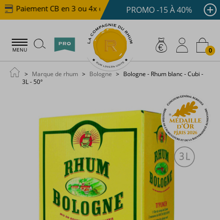
Paiement CB en 3 ou 4x dès 100 €
Livraison offerte 
PROMO -15 À 40%
0
MENU
Marque de rhum
Bologne
Bologne - Rhum blanc - Cubi -
3L - 50°