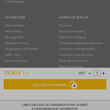
Carte Cadeau
LA CIE ET MOI
CHARTE DE QUALITÉ
Mon compte
Livraison
Mon Panier
Sécurité Paiement
Ma cagnotte
Paiement Scalapay
Ma liste d'envies
Conditions générales de vente
Programme de fidélité
Charte de confidentialité
Aide - FAQ
Protection des données
Nous contacter
Droit de rétractation
Mentions légales
-
79,80 €
+
Plan du site
TTC
QTÉ :
AJOUTER AU PANIER
La Compagnie du Rhum © tous droits réservés
L’ABUS D’ALCOOL EST DANGEREUX POUR LA SANTÉ.
À CONSOMMER AVEC MODÉRATION.