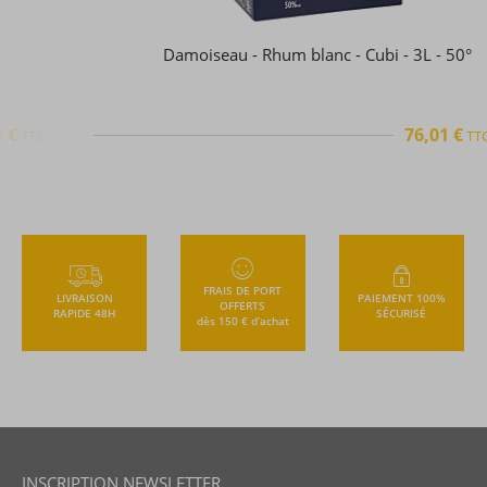
Damoiseau - Rhum blanc - Cubi - 3L - 50°
76,01 €
TTC
+
FRAIS DE PORT
LIVRAISON
PAIEMENT 100%
OFFERTS
RAPIDE 48H
SÉCURISÉ
dès 150 € d’achat
INSCRIPTION NEWSLETTER