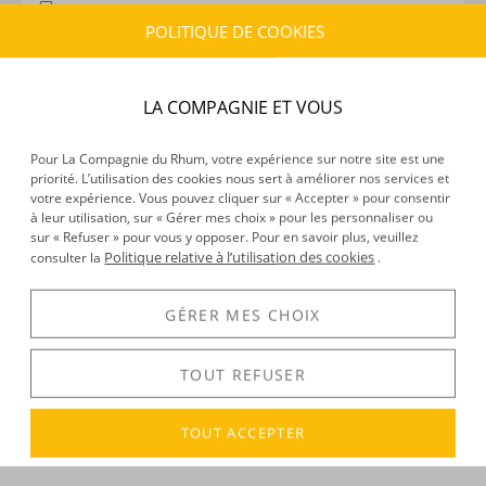
CARACTÉRISTIQUES DU PRODUIT
POLITIQUE DE COOKIES
Type d’alcool :
Rhum agricole
Provenance :
Guadeloupe
Distillation :
Colonne
LA COMPAGNIE ET VOUS
Volume :
300CL
Degré :
50°
Pour La Compagnie du Rhum, votre expérience sur notre site est une
priorité. L’utilisation des cookies nous sert à améliorer nos services et
Médailles :
Or 2026 au Concours Général Agricole de
votre expérience. Vous pouvez cliquer sur « Accepter » pour consentir
Paris, Or 2025 et 2021 au Concours Mondial de
à leur utilisation, sur « Gérer mes choix » pour les personnaliser ou
Bruxelles, Bronze 2025 et 2023 au Concours Général
sur « Refuser » pour vous y opposer. Pour en savoir plus, veuillez
Politique relative à l’utilisation des cookies
consulter la
.
Agricole de Paris, Argent 2022, 2020 et 2019 au
Concours Général Agricole de Paris
GÉRER MES CHOIX
DÉCOUVERTE
TOUT REFUSER
Voir tous les produits :
Bologne
TOUT ACCEPTER