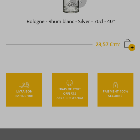
Bologne - Rhum blanc - Silver - 70cl - 40°
23,57 €
TTC
+
FRAIS DE PORT
LIVRAISON
PAIEMENT 100%
OFFERTS
RAPIDE 48H
SÉCURISÉ
dès 150 € d’achat