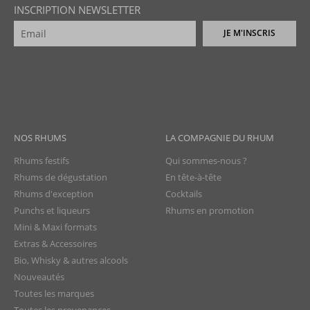
INSCRIPTION NEWSLETTER
JE M'INSCRIS
NOS RHUMS
LA COMPAGNIE DU RHUM
Rhums festifs
Qui sommes-nous ?
Rhums de dégustation
En tête-à-tête
Rhums d'exception
Cocktails
Punchs et liqueurs
Rhums en promotion
Mini & Maxi formats
Extras & Accessoires
Bio, Whisky & autres alcools
Nouveautés
Toutes les marques