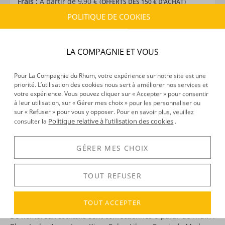
Frais :
À partir de 9,90 € (
)
OFFERTS DÈS 150 € D’ACHAT
POLITIQUE DE COOKIES
CARACTÉRISTIQUES DU PRODUIT
LA COMPAGNIE ET VOUS
Type d’alcool :
Rhum agricole
Provenance :
Guadeloupe
Distillation :
Colonne
Pour La Compagnie du Rhum, votre expérience sur notre site est une
priorité. L’utilisation des cookies nous sert à améliorer nos services et
Volume :
100CL
votre expérience. Vous pouvez cliquer sur « Accepter » pour consentir
Degré :
40°
à leur utilisation, sur « Gérer mes choix » pour les personnaliser ou
sur « Refuser » pour vous y opposer. Pour en savoir plus, veuillez
Politique relative à l’utilisation des cookies
consulter la
.
DÉCOUVERTE
GÉRER MES CHOIX
Voir tous les produits :
Reimonenq
TOUT REFUSER
DESCRIPTION
TOUT ACCEPTER
De nombreux cocktails sont confectionnés à partir de rhum :