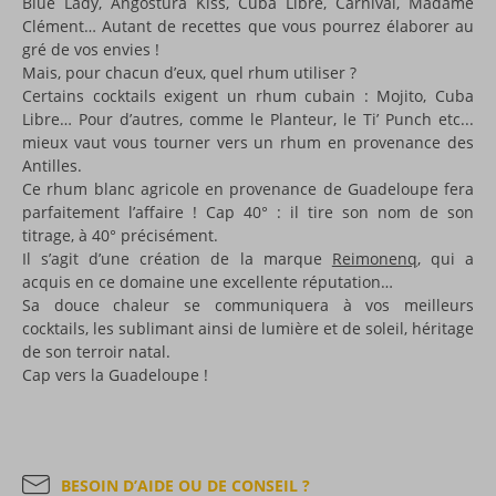
Blue Lady, Angostura Kiss, Cuba Libre, Carnival, Madame
Clément… Autant de recettes que vous pourrez élaborer au
gré de vos envies !
Mais, pour chacun d’eux, quel rhum utiliser ?
Certains cocktails exigent un rhum cubain : Mojito, Cuba
Libre… Pour d’autres, comme le Planteur, le Ti’ Punch etc...
mieux vaut vous tourner vers un rhum en provenance des
Antilles.
Ce rhum blanc agricole en provenance de Guadeloupe fera
parfaitement l’affaire ! Cap 40° : il tire son nom de son
titrage, à 40° précisément.
Il s’agit d’une création de la marque
Reimonenq
, qui a
acquis en ce domaine une excellente réputation…
Sa douce chaleur se communiquera à vos meilleurs
cocktails, les sublimant ainsi de lumière et de soleil, héritage
de son terroir natal.
Cap vers la Guadeloupe !
BESOIN D’AIDE OU DE CONSEIL ?