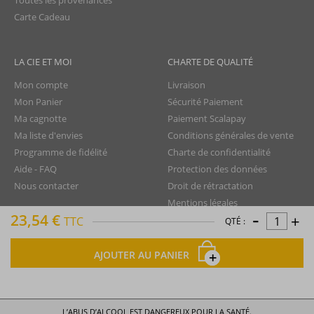
Toutes les provenances
Carte Cadeau
LA CIE ET MOI
CHARTE DE QUALITÉ
Mon compte
Livraison
Mon Panier
Sécurité Paiement
Ma cagnotte
Paiement Scalapay
Ma liste d'envies
Conditions générales de vente
Programme de fidélité
Charte de confidentialité
Aide - FAQ
Protection des données
Nous contacter
Droit de rétractation
Mentions légales
-
23,54 €
+
Plan du site
TTC
QTÉ :
AJOUTER AU PANIER
La Compagnie du Rhum © tous droits réservés
L’ABUS D’ALCOOL EST DANGEREUX POUR LA SANTÉ.