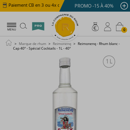
Paiement CB en 3 ou 4x dès 100 €
Livraison offerte 
PROMO -15 À 40%
0
MENU
Marque de rhum
Reimonenq
Reimonenq - Rhum blanc -
Cap 40° - Spécial Cocktails - 1L - 40°