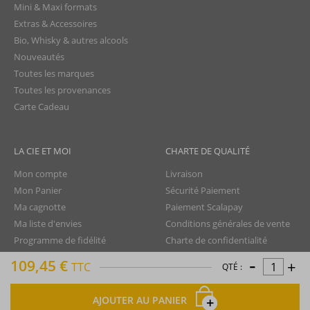
Mini & Maxi formats
Extras & Accessoires
Bio, Whisky & autres alcools
Nouveautés
Toutes les marques
Toutes les provenances
Carte Cadeau
LA CIE ET MOI
CHARTE DE QUALITÉ
Mon compte
Livraison
Mon Panier
Sécurité Paiement
Ma cagnotte
Paiement Scalapay
Ma liste d'envies
Conditions générales de vente
Programme de fidélité
Charte de confidentialité
-
Aide - FAQ
Protection des données
109,45 €
+
TTC
QTÉ :
Nous contacter
Droit de rétractation
Mentions légales
AJOUTER AU PANIER
Plan du site