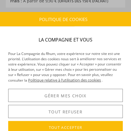
Frais :
À partir de 9,90 € (
)
OFFERTS DÈS 150 € D’ACHAT
POLITIQUE DE COOKIES
CARACTÉRISTIQUES DU PRODUIT
Type d’alcool :
Rhum traditionnel
Provenance :
République Dominicaine
LA COMPAGNIE ET VOUS
Distillation :
Mixte
Environnement de vieillissement :
Tropical
Pour La Compagnie du Rhum, votre expérience sur notre site est une
Volume :
70CL
priorité. L’utilisation des cookies nous sert à améliorer nos services et
votre expérience. Vous pouvez cliquer sur « Accepter » pour consentir
Degré :
42°
à leur utilisation, sur « Gérer mes choix » pour les personnaliser ou
sur « Refuser » pour vous y opposer. Pour en savoir plus, veuillez
Politique relative à l’utilisation des cookies
consulter la
.
DÉCOUVERTE
GÉRER MES CHOIX
Voir tous les produits :
Quorhum
TOUT REFUSER
DESCRIPTION
TOUT ACCEPTER