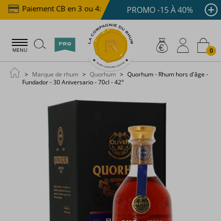
Paiement CB en 3 ou 4x dès 100 €
Livraison offert
PROMO -15 À 40%
0
MENU
Marque de rhum
Quorhum
Quorhum - Rhum hors d'âge -
Fundador - 30 Aniversario - 70cl - 42°