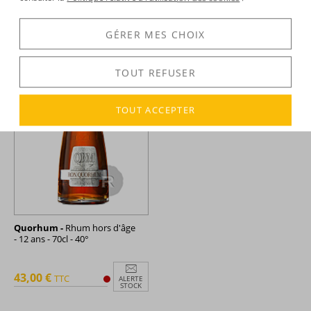
40°
GÉRER MES CHOIX
98,68 €
65,34 €
TTC
TTC
+
+
TOUT REFUSER
TOUT ACCEPTER
Quorhum -
Rhum hors d'âge
- 12 ans - 70cl - 40°
43,00 €
TTC
ALERTE
STOCK