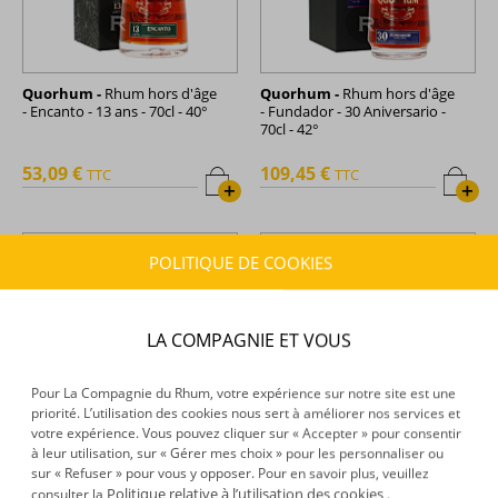
Quorhum -
Rhum hors d'âge
Quorhum -
Rhum hors d'âge
- Encanto - 13 ans - 70cl - 40°
- Fundador - 30 Aniversario -
70cl - 42°
53,09 €
109,45 €
TTC
TTC
+
+
POLITIQUE DE COOKIES
LA COMPAGNIE ET VOUS
Pour La Compagnie du Rhum, votre expérience sur notre site est une
priorité. L’utilisation des cookies nous sert à améliorer nos services et
votre expérience. Vous pouvez cliquer sur « Accepter » pour consentir
à leur utilisation, sur « Gérer mes choix » pour les personnaliser ou
sur « Refuser » pour vous y opposer. Pour en savoir plus, veuillez
Quorhum -
Rhum hors d'âge
Quorhum -
Rhum hors d'âge
Politique relative à l’utilisation des cookies
consulter la
.
- Origenes - 24 ans - 70cl - 40°
- Terra Nova - 16 ans - 70cl -