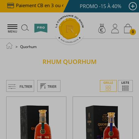
Paiement CB en 3 ou 4x dès 100 €
Livraison offer
PROMO -15 À 40%
0
MENU
Quorhum
RHUM
QUORHUM
GRILLE
LISTE
FILTRER
TRIER