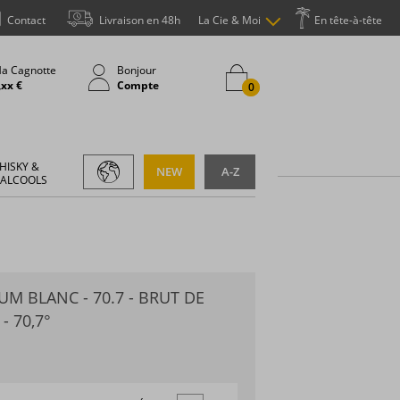
Contact
Livraison en 48h
La Cie & Moi
En tête-à-tête
a Cagnotte
Bonjour
,xx €
Compte
0
HISKY &
NEW
A-Z
 ALCOOLS
UM BLANC - 70.7 - BRUT DE
- 70,7°