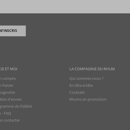
 M'INSCRIS
CIE ET MOI
LA COMPAGNIE DU RHUM
 compte
Qui sommes-nous ?
 Panier
En tête-à-tête
cagnotte
Cocktails
iste d'envies
Rhums en promotion
gramme de fidélité
e - FAQ
s contacter