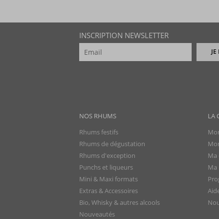
INSCRIPTION NEWSLETTER
JE
NOS RHUMS
LA 
Rhums festifs
Mon
Rhums de dégustation
Mon
Rhums d'exception
Ma 
Punchs et liqueurs
Ma l
Mini & Maxi formats
Pro
Extras & Accessoires
Aid
Bio, Whisky & autres alcools
Nou
Nouveautés