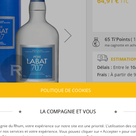
64,91 €
TTC
65 Ti'Points
( 
ma cagnotte en ache
ESTIMATION
Délais :
Entre le
10
Frais :
À partir de 9
POLITIQUE DE COOKIES
CARACTÉRISTI
Type d’alcool :
Rhum
Provenance :
Marie
LA COMPAGNIE ET VOUS
Distillation :
Colon
Volume :
70CL
ie du Rhum, votre expérience sur notre site est une priorité. L’utilisation des c
Degré :
70.7°
r nos services et votre expérience. Vous pouvez cliquer sur « Accepter » pour con