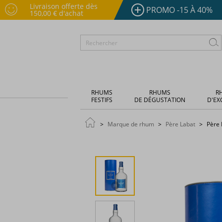
Livraison offerte dès
PROMO -15 À 40%
150,00 € d'achat
RHUMS
RHUMS
R
FESTIFS
DE DÉGUSTATION
D'EX
Marque de rhum
Père Labat
Père 