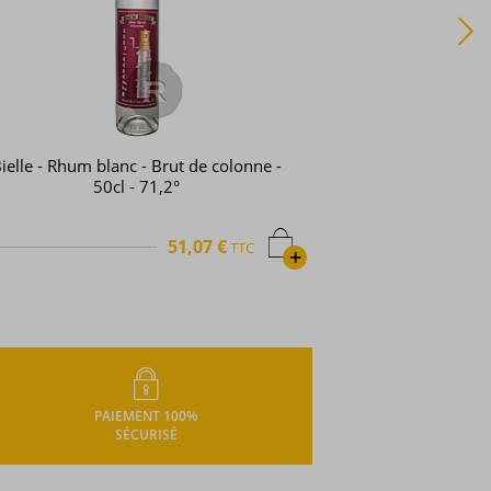
Père Labat - Rhum ambré - Le Rhum
Soleil - 1L - 55°
37,46 €
TTC
PAIEMENT 100%
SÉCURISÉ