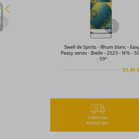
Père Labat - Rhum blanc - 1L - 59°
32,39 €
TTC
TTC
LIVRAISON
RAPIDE 48H