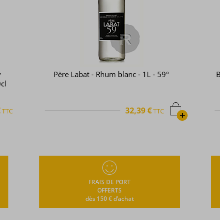
Bielle - Rhum blanc - Brut de colonne -
50cl - 71,2°
51,07 €
TTC
+
+
FRAIS DE PORT
OFFERTS
dès 150 € d’achat