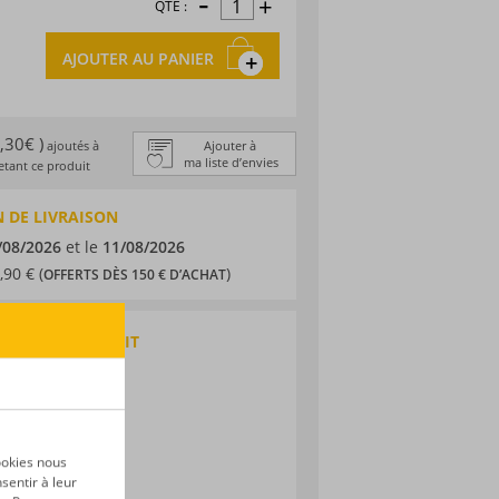
-
+
QTÉ :
AJOUTER AU PANIER
1,30€ )
ajoutés à
Ajouter à
ma liste d’envies
tant ce produit
 DE LIVRAISON
/08/2026
et le
11/08/2026
,90 € (
)
OFFERTS DÈS 150 € D’ACHAT
QUES DU PRODUIT
 agricole
-Galante
ne
ookies nous
sentir à leur