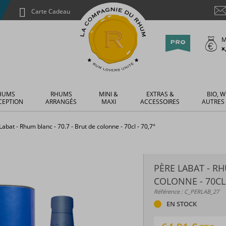
Carte Cadeau
M
x
HUMS
RHUMS
MINI &
EXTRAS &
BIO, W
CEPTION
ARRANGÉS
MAXI
ACCESSOIRES
AUTRES
Labat - Rhum blanc - 70.7 - Brut de colonne - 70cl - 70,7°
PÈRE LABAT - RH
COLONNE - 70CL 
Référence : C_PERLAB_27
EN STOCK