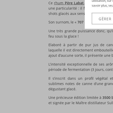
utilisation, su
Ce
rhum
Père Labat
, présenté dans 
savoir plus, ve
une particularité : il faut le placer au
shots glacés aux sensations incroyable
GÉRER
Son surnom, le «
707
», provient tout 
Une très grande puissance donc, qu’il 
feu sous la glace !
Elaboré à partir de pur jus de cann
laquelle il est directement embouteill
ajout d’aucune sorte, il présente une b
L’intensité exceptionnelle de ses ar
période de fermentation (3 jours, cont
Il s’inscrit dans un profil végétal e
sublimes notes de canne d’une gran
dégustant glacé.
Une précieuse édition limitée à
3500 
et signée par le Maître distillateur Sul