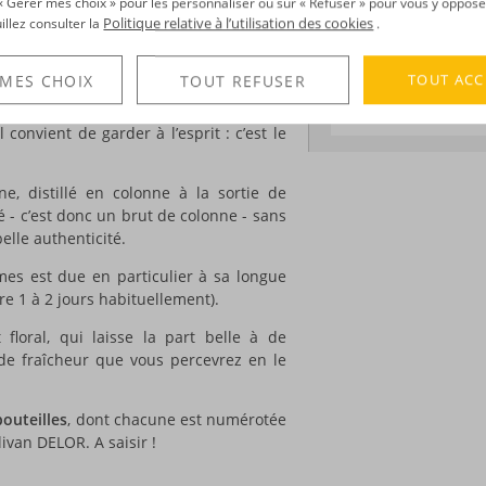
r « Gérer mes choix » pour les personnaliser ou sur « Refuser » pour vous y oppose
Edition :
limitée à 
une bouteille au design innovant, offre
Politique relative à l’utilisation des cookies
uillez consulter la
.
 congélateur, et le servir givré, pour des
s !
DÉCOUVERTE
TOUT ACC
 MES CHOIX
TOUT REFUSER
simplement de son titrage :
70,7°
.
Voir tous les produ
convient de garder à l’esprit : c’est le
e, distillé en colonne à la sortie de
é - c’est donc un brut de colonne - sans
elle authenticité.
ômes est due en particulier à sa longue
re 1 à 2 jours habituellement).
t floral, qui laisse la part belle à de
de fraîcheur que vous percevrez en le
bouteilles
, dont chacune est numérotée
livan DELOR. A saisir !