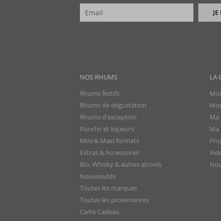
JE
NOS RHUMS
LA 
Rhums festifs
Mon
Rhums de dégustation
Mon
Rhums d'exception
Ma 
Punchs et liqueurs
Ma l
Mini & Maxi formats
Pro
Extras & Accessoires
Aid
Bio, Whisky & autres alcools
Nou
Nouveautés
Toutes les marques
Toutes les provenances
Carte Cadeau