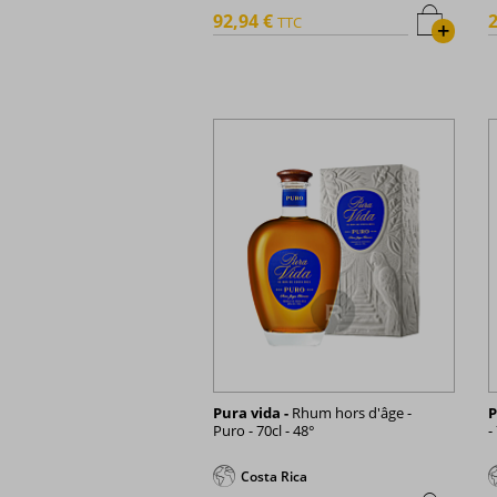
92,94 €
2
TTC
+
Pura vida -
Rhum hors d'âge -
P
Puro - 70cl - 48°
-
Costa Rica