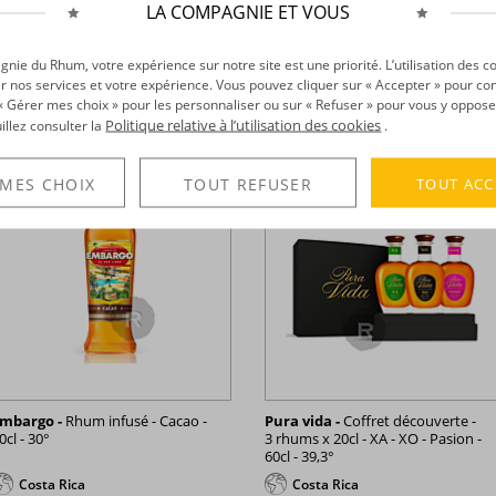
LA COMPAGNIE ET VOUS
45,48 €
59,32 €
TTC
TTC
+
ie du Rhum, votre expérience sur notre site est une priorité. L’utilisation des c
r nos services et votre expérience. Vous pouvez cliquer sur « Accepter » pour con
r « Gérer mes choix » pour les personnaliser ou sur « Refuser » pour vous y oppose
Politique relative à l’utilisation des cookies
uillez consulter la
.
TOUT ACC
 MES CHOIX
TOUT REFUSER
mbargo -
Rhum infusé - Cacao -
Pura vida -
Coffret découverte -
0cl - 30°
3 rhums x 20cl - XA - XO - Pasion -
60cl - 39,3°
Costa Rica
Costa Rica