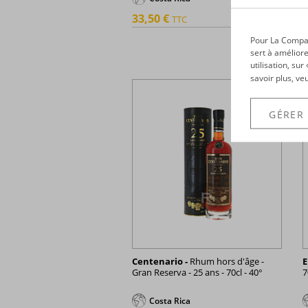
33,50 €
1
TTC
+
Pour La Compagn
sert à améliore
utilisation, su
savoir plus, ve
GÉRER
Centenario -
Rhum hors d'âge -
E
Gran Reserva - 25 ans - 70cl - 40°
7
Costa Rica