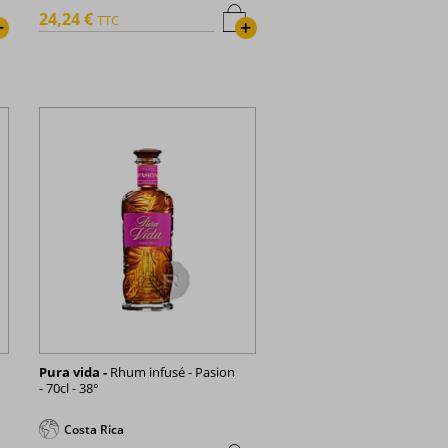
24,24 €
TTC
+
+
Pura vida -
Rhum infusé - Pasion
- 70cl - 38°
Costa Rica