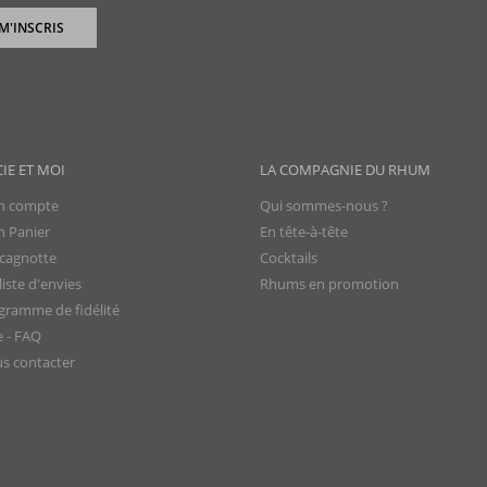
 M'INSCRIS
CIE ET MOI
LA COMPAGNIE DU RHUM
 compte
Qui sommes-nous ?
 Panier
En tête-à-tête
cagnotte
Cocktails
iste d'envies
Rhums en promotion
gramme de fidélité
e - FAQ
s contacter