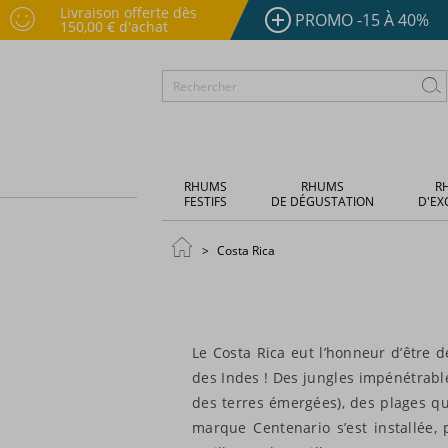
Livraison offerte dès
PROMO -15 À 40%
150,00 € d'achat
RHUMS
RHUMS
R
FESTIFS
DE DÉGUSTATION
D'EX
Costa Rica
Le Costa Rica eut l’honneur d’être 
des Indes ! Des jungles impénétrable
des terres émergées), des plages qu
marque Centenario s’est installée,