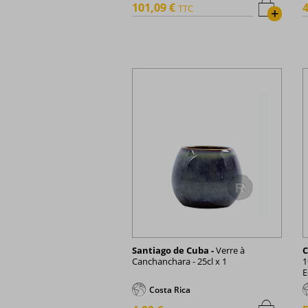
101,09 €
4
TTC
+
Santiago de Cuba -
Verre à
C
Canchanchara - 25cl x 1
1
E
Costa Rica