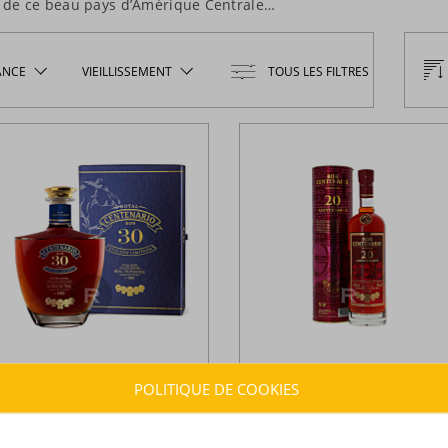
e de ce beau pays d’Amérique Centrale…
ANCE
VIEILLISSEMENT
TOUS LES FILTRES
POLITIQUE DE COOKIES
entenario -
Rhum hors d'âge -
Centenario -
Rhum hors d'âge -
0 ans Solera - Edicion Limitada -
Aniversario - 20 ans - 70cl - 40°
0cl - 40°
Costa Rica
Costa Rica