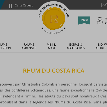
Carte Cadeau
M
x
HUMS
RHUMS
MINI &
EXTRAS &
BIO, W
CEPTION
ARRANGÉS
MAXI
ACCESSOIRES
AUTRES
RHUM DU COSTA RICA
découvert par Christophe Colomb en personne, lorsqu’il persista
s, des cordillères volcaniques, une faune exceptionnelle (6% de
i s’étendent à l’infini… les atouts du pays sont nombreux ! C’
 propulsant dans la légende les rhums du Costa Rica. Sans plu