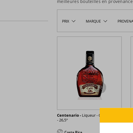
meilleures bouteilles en provenanc
PRIX
MARQUE
PROVEN
Centenario -
Liqueur - Café - 70cl
C
- 26,5°
3
7
Costa Rica