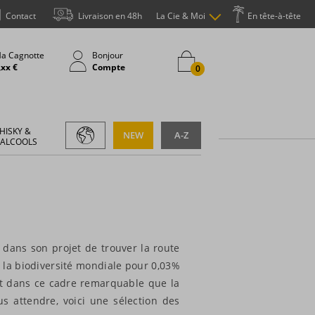
Contact
Livraison en 48h
La Cie & Moi
En tête-à-tête
a Cagnotte
Bonjour
,xx €
Compte
0
HISKY &
NEW
A-Z
 ALCOOLS
 dans son projet de trouver la route
 la biodiversité mondiale pour 0,03%
est dans ce cadre remarquable que la
s attendre, voici une sélection des