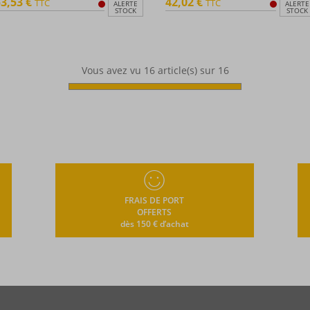
3,53 €
42,02 €
TTC
TTC
ALERTE
ALERTE
STOCK
STOCK
Vous avez vu
16
article(s) sur 16
FRAIS DE PORT
OFFERTS
dès 150 € d’achat