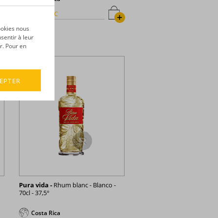
43,42 €
TTC
+
+
ookies nous
sentir à leur
r. Pour en
EPTER
Pura vida -
Rhum blanc - Blanco -
70cl - 37,5°
Costa Rica