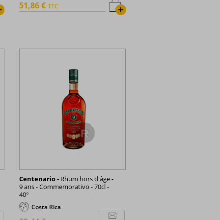
51,86 €
TTC
+
+
Centenario -
Rhum hors d'âge -
9 ans - Commemorativo - 70cl -
40°
Costa Rica