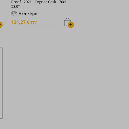
Proof - 2021 - Cognac Cask - 70cl -
58,9°
Martinique
131,27 €
TTC
+
+