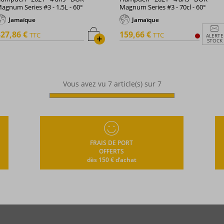
agnum Series #3 - 1,5L - 60°
Magnum Series #3 - 70cl - 60°
Jamaïque
Jamaïque
27,86 €
159,66 €
TTC
TTC
ALERTE
+
STOCK
Vous avez vu
7
article(s) sur 7
FRAIS DE PORT
OFFERTS
dès 150 € d’achat