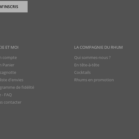
 M'INSCRIS
CIE ET MOI
LA COMPAGNIE DU RHUM
 compte
Qui sommes-nous ?
 Panier
En tête-à-tête
cagnotte
Cocktails
iste d'envies
Rhums en promotion
gramme de fidélité
e - FAQ
s contacter