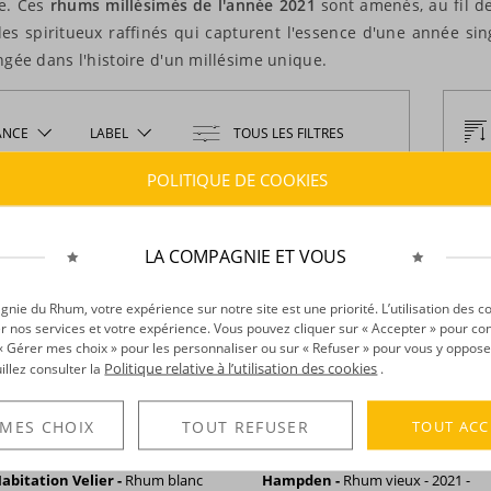
re. Ces
rhums millésimés de l'année 2021
sont amenés, au fil d
es spiritueux raffinés qui capturent l'essence d'une année si
ngée dans l'histoire d'un millésime unique.
ANCE
LABEL
TOUS LES FILTRES
POLITIQUE DE COOKIES
LA COMPAGNIE ET VOUS
ie du Rhum, votre expérience sur notre site est une priorité. L’utilisation des c
r nos services et votre expérience. Vous pouvez cliquer sur « Accepter » pour con
r « Gérer mes choix » pour les personnaliser ou sur « Refuser » pour vous y oppose
Politique relative à l’utilisation des cookies
uillez consulter la
.
TOUT ACC
 MES CHOIX
TOUT REFUSER
abitation Velier -
Rhum blanc
Hampden -
Rhum vieux - 2021 -