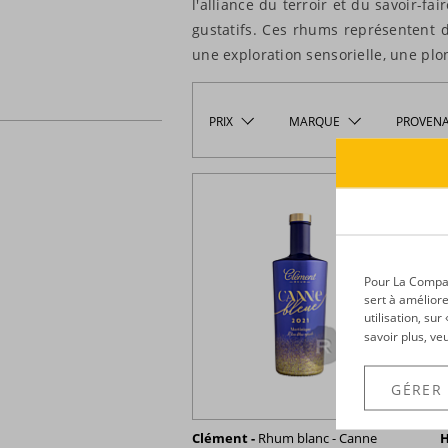
l'alliance du terroir et du savoir-fai
gustatifs. Ces rhums représentent d
une exploration sensorielle, une plo
PRIX
MARQUE
PROVEN
Pour La Compagn
sert à améliore
utilisation, su
savoir plus, ve
GÉRER
Clément -
Rhum blanc - Canne
H