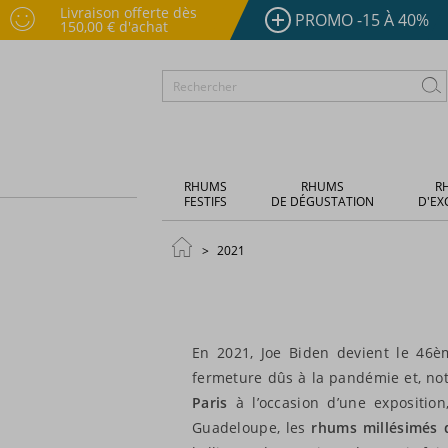
Livraison offerte dès
PROMO -15 À 40%
150,00 € d'achat
RHUMS
RHUMS
R
FESTIFS
DE DÉGUSTATION
D'EX
2021
En 2021, Joe Biden devient le 46è
fermeture dûs à la pandémie et, not
Paris
à l’occasion d’une expositio
Guadeloupe, les
rhums millésimés 