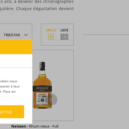
es ans, à devenir des chronographes
ngulière. Chaque dégustation devient
GRILLE
LISTE
TRIER
PAR
ookies nous
sentir à leur
r. Pour en
EPTER
Neisson -
Rhum vieux - Full