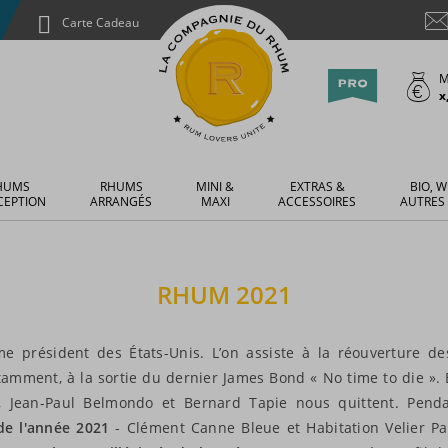
Carte Cadeau
M
x
HUMS
RHUMS
MINI &
EXTRAS &
BIO, W
CEPTION
ARRANGÉS
MAXI
ACCESSOIRES
AUTRES
RHUM
2021
me président des États-Unis. L’on assiste à la réouverture d
amment, à la sortie du dernier James Bond « No time to die ».
n, Jean-Paul Belmondo et Bernard Tapie nous quittent. Pend
de l'année 2021
- Clément Canne Bleue et Habitation Velier Pap