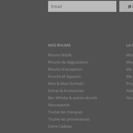
JE
NOS RHUMS
LA 
Rhums festifs
Mon
Rhums de dégustation
Mon
Rhums d'exception
Ma 
Punchs et liqueurs
Ma l
Mini & Maxi formats
Pro
Extras & Accessoires
Aid
Bio, Whisky & autres alcools
Nou
Nouveautés
Toutes les marques
Toutes les provenances
Carte Cadeau