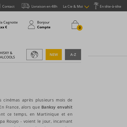
Contact
Livraison en 48h
La Cie & Moi
En tête-à-tête
a Cagnotte
Bonjour
,xx €
Compte
0
HISKY &
NEW
A-Z
 ALCOOLS
es cinémas après plusieurs mois de
 En France, alors que
Banksy envahit
ant ce temps, en Martinique et en
a Rouyo - voient le jour, incarnant