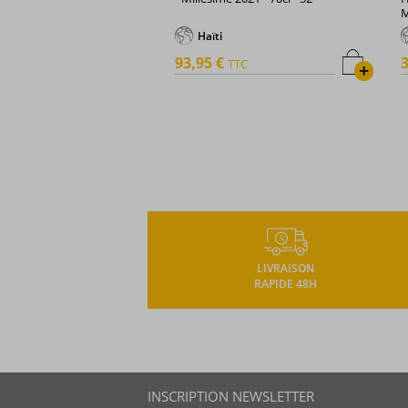
M
Haïti
93,95 €
3
TTC
+
LIVRAISON
RAPIDE 48H
INSCRIPTION NEWSLETTER