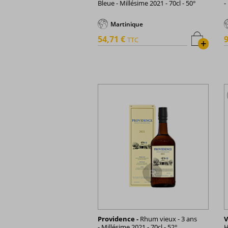
Bleue - Millésime 2021 - 70cl - 50°
-
Martinique
54,71 €
9
TTC
+
Providence -
Rhum vieux - 3 ans
V
- Millésime 2021 - 70cl - 52°
H