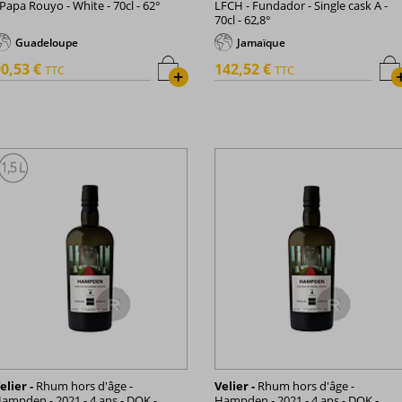
 Papa Rouyo - White - 70cl - 62°
LFCH - Fundador - Single cask A -
70cl - 62,8°
Guadeloupe
Jamaïque
0,53 €
142,52 €
TTC
TTC
+
elier -
Rhum hors d'âge -
Velier -
Rhum hors d'âge -
ampden - 2021 - 4 ans - DOK -
Hampden - 2021 - 4 ans - DOK -