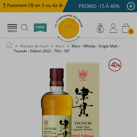
Paiement CB en 3 ou 4x dès 100 €
Livraison offerte d
PROMO -15 À 40%
0
MENU
Marque de rhum
Mars
Mars - Whisky - Single Malt -
Tsunuki - Edition 2022 - 70cl - 50°