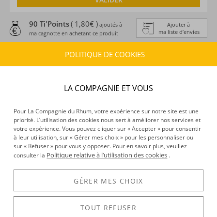
90 Ti'Points
( 1,80€ )
ajoutés à
Ajouter à
ma liste d’envies
ma cagnotte en achetant ce produit
POLITIQUE DE COOKIES
ESTIMATION DE LIVRAISON
Délais :
Entre le
10/08/2026
et le
11/08/2026
Frais :
À partir de 9,90 € (
)
OFFERTS DÈS 150 € D’ACHAT
LA COMPAGNIE ET VOUS
Pour La Compagnie du Rhum, votre expérience sur notre site est une
CARACTÉRISTIQUES DU PRODUIT
priorité. L’utilisation des cookies nous sert à améliorer nos services et
Type d’alcool :
Whisky
votre expérience. Vous pouvez cliquer sur « Accepter » pour consentir
à leur utilisation, sur « Gérer mes choix » pour les personnaliser ou
Provenance :
Japon
sur « Refuser » pour vous y opposer. Pour en savoir plus, veuillez
Distillation :
Alambic
Politique relative à l’utilisation des cookies
consulter la
.
Environnement de vieillissement :
Tropical
Volume :
70CL
GÉRER MES CHOIX
Degré :
50°
Edition :
2022
TOUT REFUSER