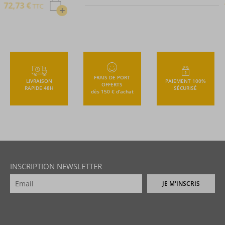
105,22 €
TTC
+
FRAIS DE PORT
LIVRAISON
PAIEMENT 100%
OFFERTS
RAPIDE 48H
SÉCURISÉ
dès 150 € d’achat
INSCRIPTION NEWSLETTER
JE M'INSCRIS