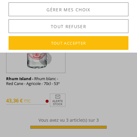
GÉRER MES CHOIX
TOUT REFUSER
TOUT ACCEPTER
Rhum Island -
Rhum blanc -
Red Cane - Agricole - 70cl - 53°
43,36 €
TTC
ALERTE
STOCK
Vous avez vu
3
article(s) sur 3