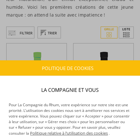
humide. Voici les premières créations de cette jeune
marque : on attend la suite avec impatience !
GRILLE
LISTE
FILTRER
TRIER
POLITIQUE DE COOKIES
LA COMPAGNIE ET VOUS
Pour La Compagnie du Rhum, votre expérience sur notre site est une
priorité. L’utilisation des cookies nous sert à améliorer nos services et
Rhum Island -
Rhum blanc -
Rhum Island -
Rhum hors
votre expérience. Vous pouvez cliquer sur « Accepter » pour consentir
Agricole - 70cl - 50°
d'âge - XO - 70cl - 42°
à leur utilisation, sur « Gérer mes choix » pour les personnaliser ou
sur « Refuser » pour vous y opposer. Pour en savoir plus, veuillez
Politique relative à l’utilisation des cookies
consulter la
.
35,93 €
84,78 €
TTC
TTC
+
+