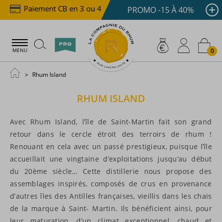
Paiement CB en 3 ou 4x dès 100 €
Livraison offer
PROMO -15 À 40%
0
MENU
Rhum Island
RHUM ISLAND
Avec Rhum Island, l’île de Saint-Martin fait son grand
retour dans le cercle étroit des terroirs de rhum !
Renouant en cela avec un passé prestigieux, puisque l’île
accueillait une vingtaine d’exploitations jusqu’au début
du 20ème siècle… Cette distillerie nous propose des
assemblages inspirés, composés de crus en provenance
d’autres îles des Antilles françaises, vieillis dans les chais
de la marque à Saint- Martin. Ils bénéficient ainsi, pour
leur maturation, d’un climat exceptionnel, chaud et