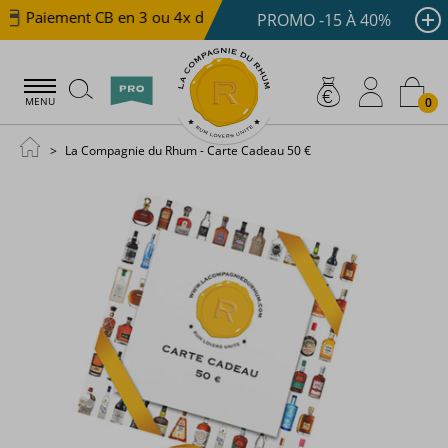
Paiement CB en 3 ou 4x dès 100 €
Livraison offerte d
PROMO -15 À 40%
0
MENU
La Compagnie du Rhum - Carte Cadeau 50 €