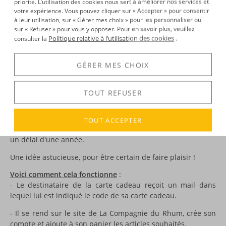
priorité. L’utilisation des cookies nous sert à améliorer nos services et
savez pas vraiment quel rhum choisir… ?
votre expérience. Vous pouvez cliquer sur « Accepter » pour consentir
Vous avez bien raison d’hésiter : s’il s’agit d’un connaisseur,
à leur utilisation, sur « Gérer mes choix » pour les personnaliser ou
sur « Refuser » pour vous y opposer. Pour en savoir plus, veuillez
mieux vaut lui offrir un rhum qui corresponde
Politique relative à l’utilisation des cookies
consulter la
.
véritablement à ses goûts… La solution est simple : offrez-lui
une
carte cadeau
! Il pourra ainsi choisir la bouteille qui lui
fait vraiment envie…
GÉRER MES CHOIX
Cette carte cadeau de
50 euros
est valable sur l’ensemble
du catalogue et pourra être adressée à son destinataire par
TOUT REFUSER
mail.
De 30 à 500€, ces cartes pourront être utilisées en une ou
TOUT ACCEPTER
plusieurs fois sur le site de La Compagnie du Rhum, dans
un délai d'une année.
Une idée astucieuse, pour être certain de faire plaisir !
Voici comment cela fonctionne
:
- Le destinataire de la carte cadeau reçoit un mail dans
lequel lui est indiqué le code de sa carte cadeau.
- Il se rend sur le site de La Compagnie du Rhum, crée son
compte et ajoute à son panier les articles souhaités.