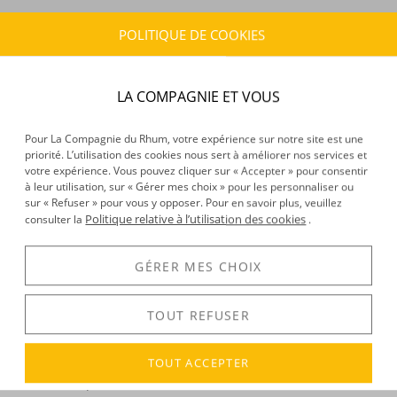
POLITIQUE DE COOKIES
CARACTÉRISTIQUES DU PRODUIT
Provenance :
France
Edition :
Sac cadeau blanc livré seul
LA COMPAGNIE ET VOUS
Pour La Compagnie du Rhum, votre expérience sur notre site est une
DÉCOUVERTE
priorité. L’utilisation des cookies nous sert à améliorer nos services et
votre expérience. Vous pouvez cliquer sur « Accepter » pour consentir
Voir tous les produits :
La Compagnie du Rhum
à leur utilisation, sur « Gérer mes choix » pour les personnaliser ou
sur « Refuser » pour vous y opposer. Pour en savoir plus, veuillez
Politique relative à l’utilisation des cookies
consulter la
.
DESCRIPTION
GÉRER MES CHOIX
Nos
sacs cadeaux
1 bouteille 'La Compagnie du Rhum' font
peau neuve et se déclinent dans une
nouvelle version
!
TOUT REFUSER
Pour les plus raffinés, un ruban de votre choix autour des
TOUT ACCEPTER
deux anses afin de les rassembler et le tour est joué, votre
cadeau est prêt !