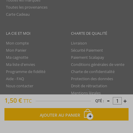
Toutes les marques
Toutes les provenances
Carte Cadeau
LA CIE ET MOI
CHARTE DE QUALITÉ
Mon compte
Livraison
Mon Panier
Sécurité Paiement
Ma cagnotte
Paiement Scalapay
Ma liste d'envies
Conditions générales de vente
Programme de fidélité
Charte de confidentialité
Aide - FAQ
Protection des données
Nous contacter
Droit de rétractation
Mentions légales
-
1,50 €
+
Plan du site
TTC
QTÉ :
AJOUTER AU PANIER
La Compagnie du Rhum © tous droits réservés