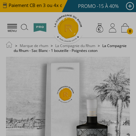
Paiement CB en 3 ou 4x dès 100 €
Livraison offerte d
PROMO -15 À 40%
0
MENU
Marque de rhum
La Compagnie du Rhum
La Compagnie
du Rhum - Sac Blanc - 1 bouteille - Poignées coton