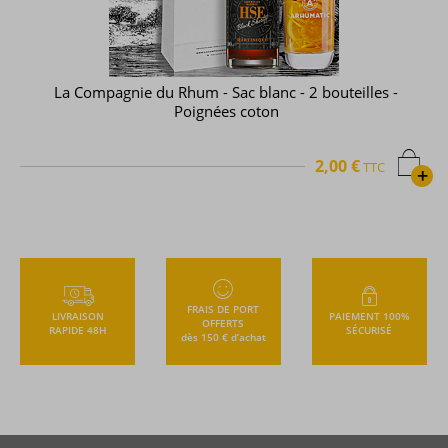
La Compagnie du Rhum - Sac blanc - 2 bouteilles -
Poignées coton
2,00 €
TTC
+
FRAIS DE PORT
LIVRAISON
PAIEMENT 100%
OFFERTS
RAPIDE 48H
SÉCURISÉ
dès 150 € d’achat