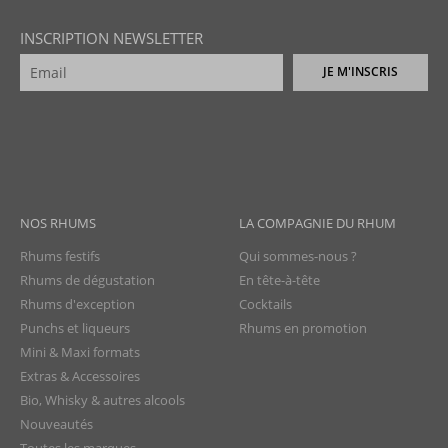
INSCRIPTION NEWSLETTER
JE M'INSCRIS
NOS RHUMS
LA COMPAGNIE DU RHUM
Rhums festifs
Qui sommes-nous ?
Rhums de dégustation
En tête-à-tête
Rhums d'exception
Cocktails
Punchs et liqueurs
Rhums en promotion
Mini & Maxi formats
Extras & Accessoires
Bio, Whisky & autres alcools
Nouveautés