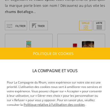
la marque porte bien son nom ! Découvrez au plus vite les
rhums Botafogo
…
GRILLE
LISTE
FILTRER
TRIER
POLITIQUE DE COOKIES
LA COMPAGNIE ET VOUS
Pour La Compagnie du Rhum, votre expérience sur notre site est une
priorité. L’utilisation des cookies nous sert à améliorer nos services et
Botafogo -
Rhum blanc -
Botafogo -
Rhum épicé -
votre expérience. Vous pouvez cliquer sur « Accepter » pour consentir
République dominicaine et
Spiced Gold - 70cl - 40°
à leur utilisation, sur « Gérer mes choix » pour les personnaliser ou
Jamaïque - 70cl - 40°
sur « Refuser » pour vous y opposer. Pour en savoir plus, veuillez
Politique relative à l’utilisation des cookies
consulter la
.
28,04 €
30,29 €
TTC
TTC
+
+