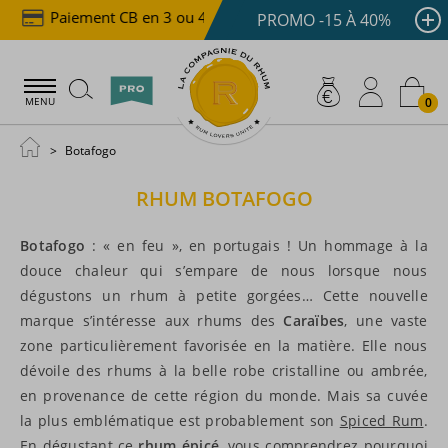
Paiement CB en 3 ou 4x dès 100 €
Livraison offer
PROMO -15 À 40%
0
MENU
Botafogo
RHUM
BOTAFOGO
Botafogo
: « en feu », en portugais ! Un hommage à la
douce chaleur qui s’empare de nous lorsque nous
dégustons un rhum à petite gorgées… Cette nouvelle
marque s’intéresse aux rhums des
Caraïbes
, une vaste
zone particulièrement favorisée en la matière. Elle nous
dévoile des rhums à la belle robe cristalline ou ambrée,
en provenance de cette région du monde. Mais sa cuvée
la plus emblématique est probablement son
Spiced Rum
.
En dégustant ce
rhum épicé
, vous comprendrez pourquoi