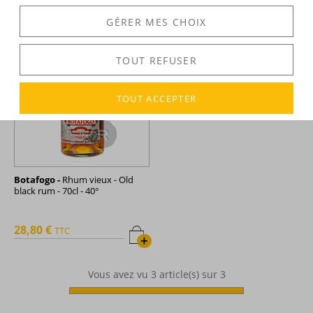
GÉRER MES CHOIX
TOUT REFUSER
TOUT ACCEPTER
Botafogo -
Rhum vieux - Old
black rum - 70cl - 40°
28,80 €
TTC
+
Vous avez vu
3
article(s) sur 3