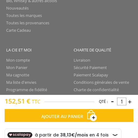
Bio, Whisky & autres alcools
Nouveautés
Toutes les marques
Toutes les provenances
Carte Cadeau
LA CIE ET MOI
CHARTE DE QUALITÉ
Mon compte
Livraison
Mon Panier
Sécurité Paiement
Ma cagnotte
Paiement Scalapay
Ma liste d'envies
Conditions générales de vente
Programme de fidélité
Charte de confidentialité
-
Aide - FAQ
Protection des données
152,51 €
+
TTC
QTÉ :
Nous contacter
Droit de rétractation
Mentions légales
AJOUTER AU PANIER
Plan du site