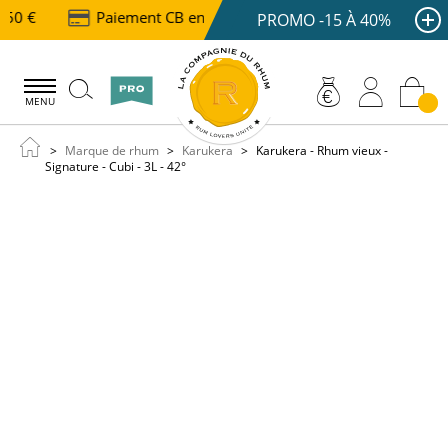
150 €
Paiement CB en 3 ou 4x dès 100 €
Livraiso
PROMO -15 À 40%
MENU
Marque de rhum
Karukera
Karukera - Rhum vieux -
Signature - Cubi - 3L - 42°