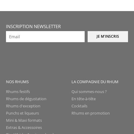
INSCRIPTION NEWSLETTER
JE M'INSCRIS
NOS RHUMS
LA COMPAGNIE DU RHUM
Rhums festifs
Qui sommes-nous ?
Rhums de dégustation
En tête-à-tête
Rhums d'exception
Cocktails
Punchs et liqueurs
Rhums en promotion
Mini & Maxi formats
Extras & Accessoires