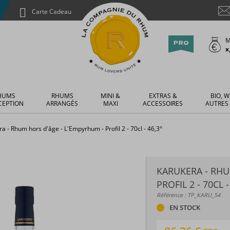
Carte Cadeau
M
x
HUMS
RHUMS
MINI &
EXTRAS &
BIO, W
CEPTION
ARRANGÉS
MAXI
ACCESSOIRES
AUTRES
a - Rhum hors d'âge - L'Empyrhum - Profil 2 - 70cl - 46,3°
KARUKERA - RHU
PROFIL 2 - 70CL -
Référence : TP_KARU_54
EN STOCK