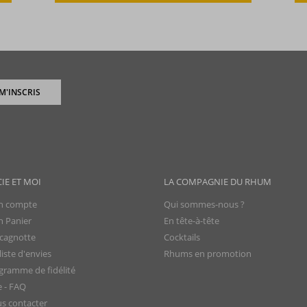
 M'INSCRIS
CIE ET MOI
LA COMPAGNIE DU RHUM
 compte
Qui sommes-nous ?
 Panier
En tête-à-tête
cagnotte
Cocktails
iste d'envies
Rhums en promotion
gramme de fidélité
e - FAQ
s contacter