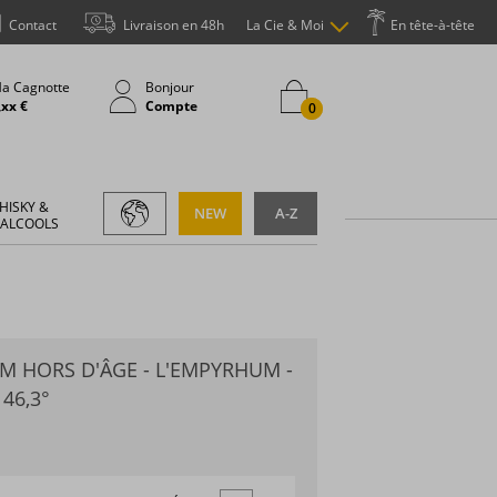
Contact
Livraison en 48h
La Cie & Moi
En tête-à-tête
a Cagnotte
Bonjour
,xx €
Compte
0
HISKY &
NEW
A-Z
 ALCOOLS
M HORS D'ÂGE - L'EMPYRHUM -
 46,3°