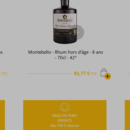
ns
Montebello - Rhum hors d'âge - 8 ans
- 70cl - 42°
€
92,77 €
TTC
TTC
+
FRAIS DE PORT
OFFERTS
dès 150 € d’achat