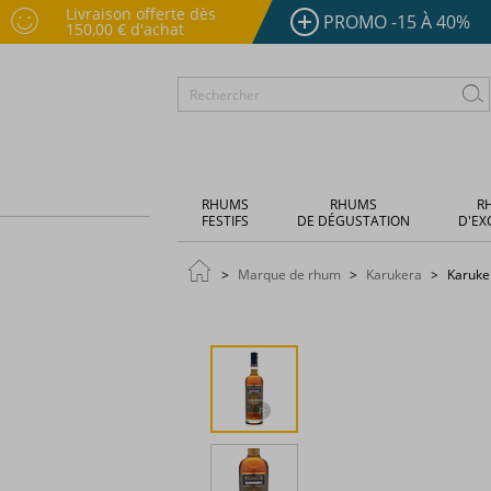
Livraison offerte dès
PROMO -15 À 40%
150,00 € d'achat
RHUMS
RHUMS
R
FESTIFS
DE DÉGUSTATION
D'EX
Marque de rhum
Karukera
Karuker