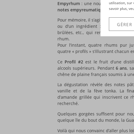
utilisation, su
Empyrhum
: une nouvelle gamme de 
savoir plus, ve
notes empyreumatiques
!
Pour mémoire, il s’agit des notes arom
GÉRER
ou d’un ingrédient : café, cigare… C
brûlées, etc., qui renforcent la com
rhum.
Pour l’instant, quatre rhums pur 
quatre « profils » s’illustrant chacun
Ce
Profil #2
est le fruit d’une disti
alcools supérieurs. Pendant
6 ans
, s
chêne de plaine français soumis à u
La dégustation révèle des notes pât
vanille et de la fève tonka. La f
d’amande grillée qui inscrivent ce
recherché.
Quelques gorgées suffisent pour nou
quelque île du bout du monde, la Gu
Voilà qui nous convainc d’aller plus l