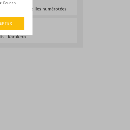
r. Pour en
tée à 3 119 bouteilles numérotées
EPTER
its :
Karukera