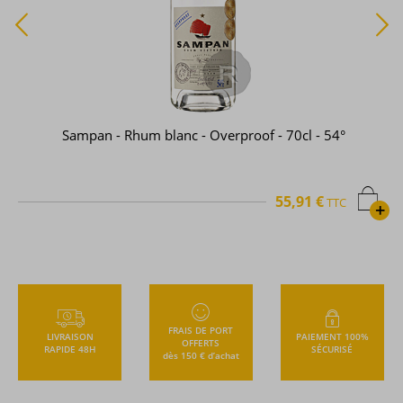
Sampan - Rhum blanc - Overproof - 70cl - 54°
55,91 €
TTC
+
FRAIS DE PORT
LIVRAISON
PAIEMENT 100%
OFFERTS
RAPIDE 48H
SÉCURISÉ
dès 150 € d’achat