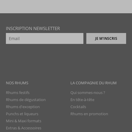
INSCRIPTION NEWSLETTER
JE M'INSCRIS
NOS RHUMS
LA COMPAGNIE DU RHUM
Rhums festifs
Qui sommes-nous ?
Rhums de dégustation
En tête-à-tête
Rhums d'exception
Cocktails
Punchs et liqueurs
Rhums en promotion
Mini & Maxi formats
Extras & Accessoires