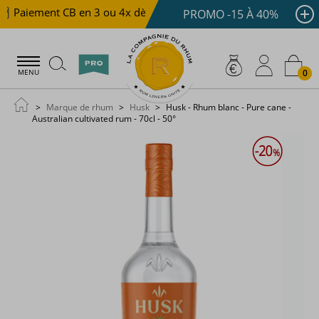
Paiement CB en 3 ou 4x dès 100 €
Livraison offerte dè
PROMO -15 À 40%
0
MENU
Marque de rhum
Husk
Husk - Rhum blanc - Pure cane -
Australian cultivated rum - 70cl - 50°