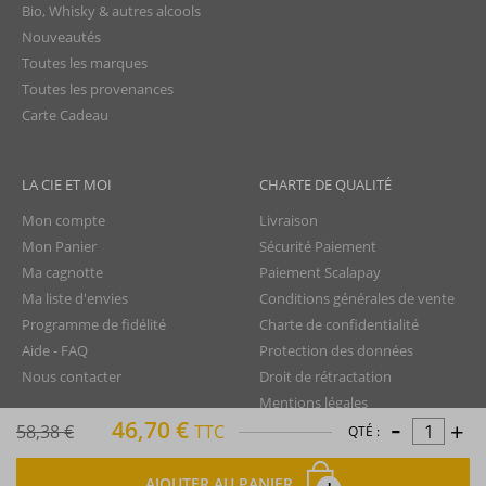
Bio, Whisky & autres alcools
Nouveautés
Toutes les marques
Toutes les provenances
Carte Cadeau
LA CIE ET MOI
CHARTE DE QUALITÉ
Mon compte
Livraison
Mon Panier
Sécurité Paiement
Ma cagnotte
Paiement Scalapay
Ma liste d'envies
Conditions générales de vente
Programme de fidélité
Charte de confidentialité
Aide - FAQ
Protection des données
Nous contacter
Droit de rétractation
Mentions légales
-
46,70 €
+
Plan du site
58,38 €
TTC
QTÉ :
TTC
AJOUTER AU PANIER