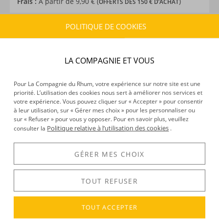
Frais :
À partir de 9,90 € (
)
OFFERTS DÈS 150 € D’ACHAT
POLITIQUE DE COOKIES
CARACTÉRISTIQUES DU PRODUIT
Type d’alcool :
Rhum agricole
LA COMPAGNIE ET VOUS
Provenance :
Australie
Distillation :
Mixte
Pour La Compagnie du Rhum, votre expérience sur notre site est une
Volume :
70CL
priorité. L’utilisation des cookies nous sert à améliorer nos services et
votre expérience. Vous pouvez cliquer sur « Accepter » pour consentir
à leur utilisation, sur « Gérer mes choix » pour les personnaliser ou
sur « Refuser » pour vous y opposer. Pour en savoir plus, veuillez
DÉCOUVERTE
Politique relative à l’utilisation des cookies
consulter la
.
Voir tous les produits :
Husk
GÉRER MES CHOIX
TOUT REFUSER
DESCRIPTION
Ce n’est pas si fréquent que nous ayons l’occasion de
TOUT ACCEPTER
déguster un
rhum australien
! La marque
Beenleigh
a certes