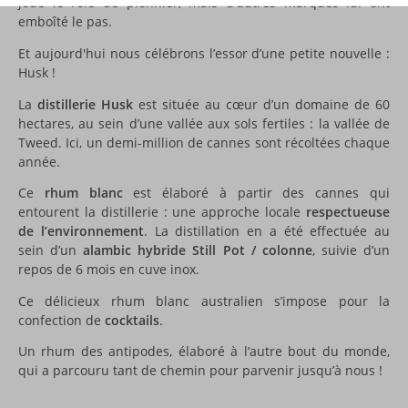
joué le rôle de pionnier, mais d'autres marques lui ont
emboîté le pas.
Et aujourd'hui nous célébrons l’essor d’une petite nouvelle :
Husk !
La
distillerie Husk
est située au cœur d’un domaine de 60
hectares, au sein d’une vallée aux sols fertiles : la vallée de
Tweed. Ici, un demi-million de cannes sont récoltées chaque
année.
Ce
rhum blanc
est élaboré à partir des cannes qui
entourent la distillerie : une approche locale
respectueuse
de l’environnement
. La distillation en a été effectuée au
sein d’un
alambic hybride Still Pot / colonne
, suivie d’un
repos de 6 mois en cuve inox.
Ce délicieux rhum blanc australien s’impose pour la
confection de
cocktails
.
Un rhum des antipodes, élaboré à l’autre bout du monde,
qui a parcouru tant de chemin pour parvenir jusqu’à nous !