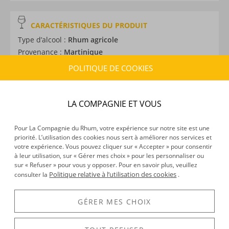
CARACTÉRISTIQUES DU PRODUIT
Type d’alcool :
Rhum agricole
Provenance :
Martinique
Label :
AOC
POLITIQUE DE COOKIES
Distillation :
Colonne
Environnement de vieillissement :
Tropical
Volume :
70CL
LA COMPAGNIE ET VOUS
Degré :
45°
Médailles :
Argent 2026 au Concours Général Agricole
Pour La Compagnie du Rhum, votre expérience sur notre site est une
de Paris, Or 2025 au Concours Général Agricole de
priorité. L’utilisation des cookies nous sert à améliorer nos services et
votre expérience. Vous pouvez cliquer sur « Accepter » pour consentir
Paris, Argent 2022 au Concours Général Agricole de
à leur utilisation, sur « Gérer mes choix » pour les personnaliser ou
Paris, Or 2020 à l'ISS Awards
sur « Refuser » pour vous y opposer. Pour en savoir plus, veuillez
Politique relative à l’utilisation des cookies
consulter la
.
DÉCOUVERTE
GÉRER MES CHOIX
Voir tous les produits :
HSE