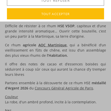
TOUT REFUSER
TOUT ACCEPTER
DESCRIPTION
Difficile de résister à ce rhum
HSE VSOP
, capiteux et d’une
grande intensité aromatique… Ouvrir cette bouteille, c’est
un peu partir à la Martinique, sa terre d’origine.
Ce rhum
agricole
AOC Martinique
,
qui a bénéficié d’un
vieillissement en fûts de chêne, est issu d’un assemblage
des plus vieux rhums de
l’Habitation.
Il offre des notes de cacao et d’essences boisées qui
séduiront à coup sûr ceux qui auront la chance d’y tremper
leurs lèvres
Partons ensemble à la découverte de ce rhum HSE
médaillé
d'Argent 2026
du
Concours Général Agricole de Paris
.
Couleur
La robe, d'un ambré profond, incite à la contemplation.
Nez