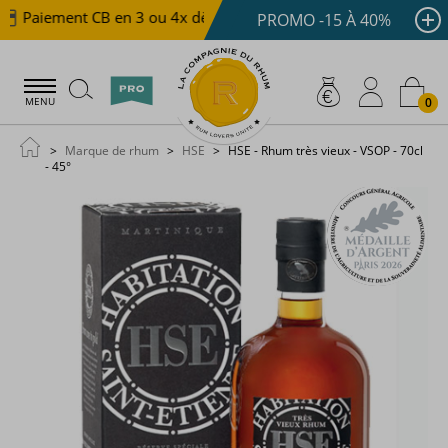
Paiement CB en 3 ou 4x dès 100 €
Livraison offerte dè
PROMO -15 À 40%
0
MENU
Marque de rhum
HSE
HSE - Rhum très vieux - VSOP - 70cl
- 45°