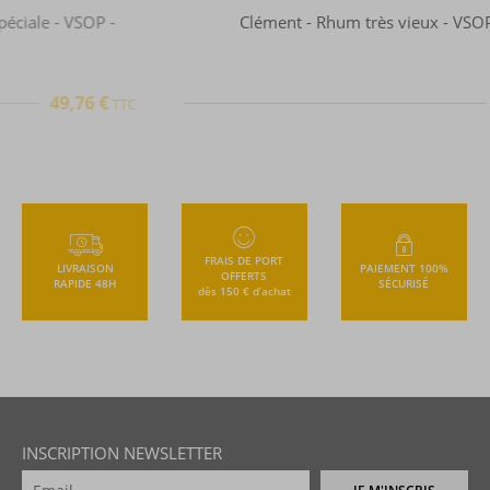
Clément - Rhum très vieux - VSOP - 70cl - 40°
49,88 €
TTC
+
FRAIS DE PORT
LIVRAISON
PAIEMENT 100%
OFFERTS
RAPIDE 48H
SÉCURISÉ
dès 150 € d’achat
INSCRIPTION NEWSLETTER