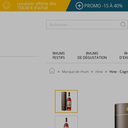
Livraison offerte dès
PROMO -15 À 40%
150,00 € d'achat
RHUMS
RHUMS
R
FESTIFS
DE DÉGUSTATION
D'EX
Marque de rhum
Hine
Hine - Cogn