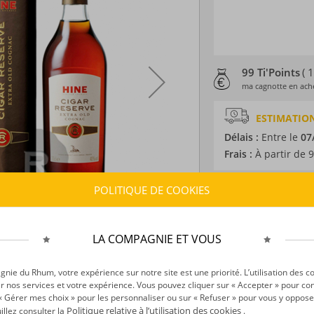
99 Ti'Points
( 
ma cagnotte en ache
ESTIMATION
Délais :
Entre le
07
Frais :
À partir de 9
POLITIQUE DE COOKIES
CARACTÉRISTI
Type d’alcool :
Cog
Provenance :
Franc
LA COMPAGNIE ET VOUS
Label :
AOC
Distillation :
Alamb
ie du Rhum, votre expérience sur notre site est une priorité. L’utilisation des c
Environnement de v
r nos services et votre expérience. Vous pouvez cliquer sur « Accepter » pour con
r « Gérer mes choix » pour les personnaliser ou sur « Refuser » pour vous y oppose
Volume :
70CL
Politique relative à l’utilisation des cookies
uillez consulter la
.