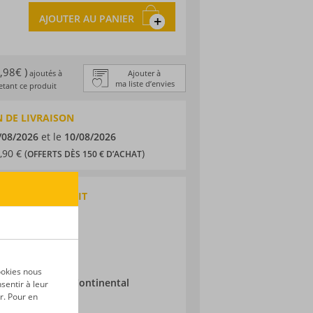
AJOUTER AU PANIER
1,98€ )
ajoutés à
Ajouter à
ma liste d’envies
tant ce produit
 DE LIVRAISON
/08/2026
et le
10/08/2026
,90 € (
)
OFFERTS DÈS 150 € D’ACHAT
QUES DU PRODUIT
nac
e
ic
ookies nous
ieillissement :
Continental
sentir à leur
r. Pour en