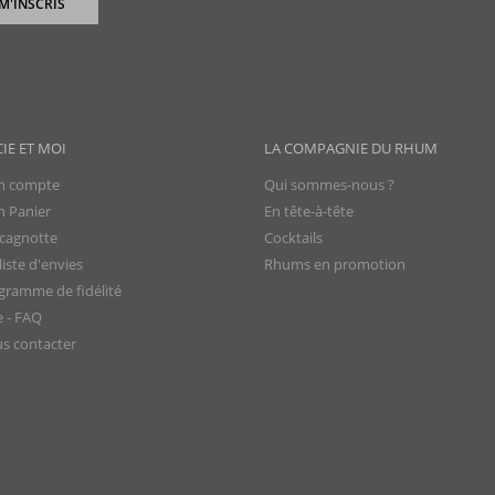
 M'INSCRIS
CIE ET MOI
LA COMPAGNIE DU RHUM
 compte
Qui sommes-nous ?
 Panier
En tête-à-tête
cagnotte
Cocktails
iste d'envies
Rhums en promotion
gramme de fidélité
e - FAQ
s contacter