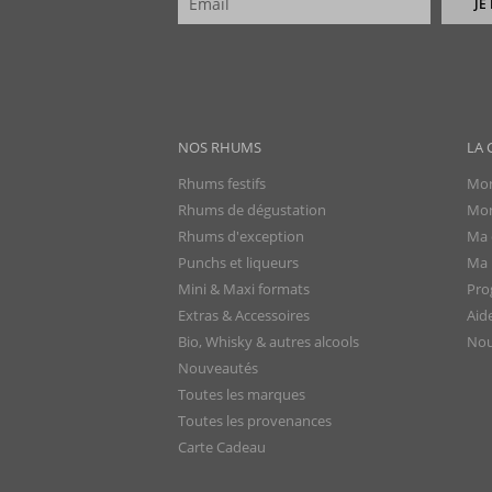
JE
NOS RHUMS
LA 
Rhums festifs
Mon
Rhums de dégustation
Mon
Rhums d'exception
Ma 
Punchs et liqueurs
Ma l
Mini & Maxi formats
Pro
Extras & Accessoires
Aid
Bio, Whisky & autres alcools
Nou
Nouveautés
Toutes les marques
Toutes les provenances
Carte Cadeau