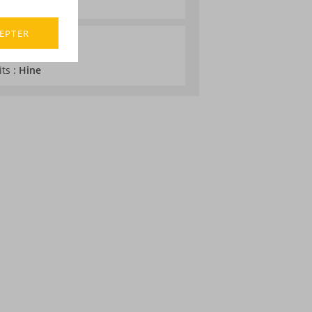
EPTER
its :
Hine