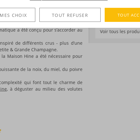
Degré :
40°
 souvent accompagner leur dégustation
rs d’alcool et de tabac se marient
TOUT ACC
 MES CHOIX
TOUT REFUSER
laisir ne s’en trouve que renforcé !
DÉCOUVERTE
aison de Cognac
à élaborer cette Cigar
omatique a été conçu pour s’accorder au
Voir tous les produ
nspiré de différents crus - plus d’une
, Petite & Grande Champagne.
e la Maison Hine a été nécessaire pour
ouissante de la noix, du miel, du poivre
complexité qui font tout le charme de
ine
, à déguster au milieu des volutes
?