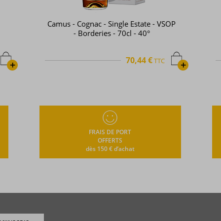
Camus - Cognac - Single Estate - VSOP
- Borderies - 70cl - 40°
70,44 €
TTC
+
+
FRAIS DE PORT
OFFERTS
dès 150 € d’achat