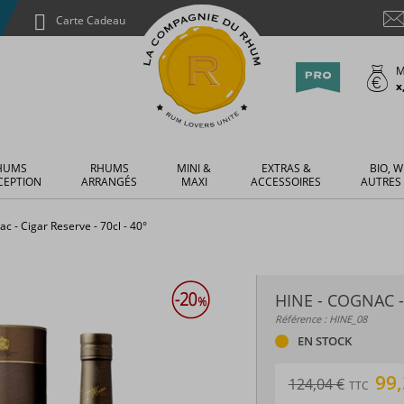
Carte Cadeau
M
x
HUMS
RHUMS
MINI &
EXTRAS &
BIO, W
CEPTION
ARRANGÉS
MAXI
ACCESSOIRES
AUTRES
ac - Cigar Reserve - 70cl - 40°
HINE - COGNAC -
Référence : HINE_08
EN STOCK
99
124,04 €
TTC