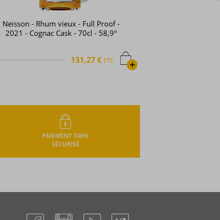
Neisson - Rhum vieux - Full Proof -
2021 - Cognac Cask - 70cl - 58,9°
131,27 €
TTC
+
PAIEMENT 100%
SÉCURISÉ