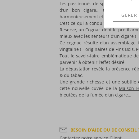
Les passionnés de spiritueux aiment
d’un bon cigare… tant les senteu
GÉRER
harmonieusement et se subliment. Le p
C’est ce qui a conduit cette grande
M
Reserve, un Cognac dont le profil ar
mieux avec les senteurs d’un cigare !
Ce cognac résulte d’un assemblage i
vingtaine ! - originaires de Fins Bois
Tout le savoir-faire emblématique d
parvenir à obtenir l’effet désiré.
La dégustation révèle la présence réj
& du tabac.
Une grande richesse et une subtile 
cette nouvelle cuvée de la
Maison H
bleutées de la fumée d’un cigare…
BESOIN D’AIDE OU DE CONSEIL 
Contactez notre service Client