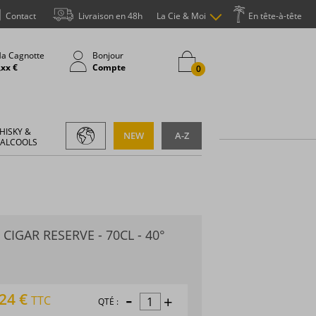
Contact
Livraison en 48h
La Cie & Moi
En tête-à-tête
a Cagnotte
Bonjour
,xx €
Compte
0
HISKY &
NEW
A-Z
 ALCOOLS
 CIGAR RESERVE - 70CL - 40°
-
,24 €
+
TTC
QTÉ :