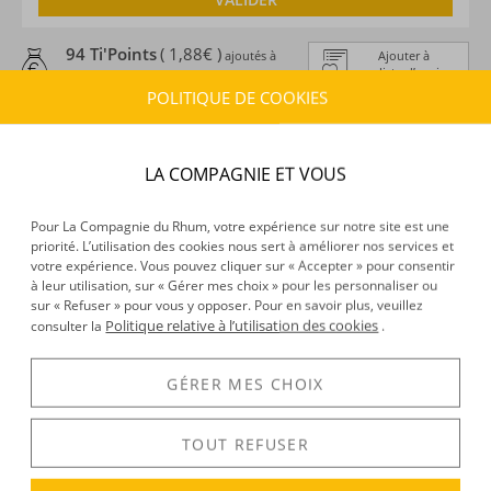
94 Ti'Points
( 1,88€ )
ajoutés à
Ajouter à
ma liste d’envies
ma cagnotte en achetant ce produit
POLITIQUE DE COOKIES
ESTIMATION DE LIVRAISON
Délais :
Entre le
10/08/2026
et le
11/08/2026
LA COMPAGNIE ET VOUS
Frais :
À partir de 9,90 € (
)
OFFERTS DÈS 150 € D’ACHAT
Pour La Compagnie du Rhum, votre expérience sur notre site est une
priorité. L’utilisation des cookies nous sert à améliorer nos services et
CARACTÉRISTIQUES DU PRODUIT
votre expérience. Vous pouvez cliquer sur « Accepter » pour consentir
à leur utilisation, sur « Gérer mes choix » pour les personnaliser ou
Type d’alcool :
Cognac
sur « Refuser » pour vous y opposer. Pour en savoir plus, veuillez
Provenance :
France
Politique relative à l’utilisation des cookies
consulter la
.
Environnement de vieillissement :
Continental
Volume :
150CL
GÉRER MES CHOIX
Degré :
40°
TOUT REFUSER
DÉCOUVERTE