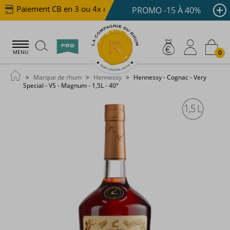
Paiement CB en 3 ou 4x dès 100 €
Livraison offerte 
PROMO -15 À 40%
0
MENU
Marque de rhum
Hennessy
Hennessy - Cognac - Very
Special - VS - Magnum - 1,5L - 40°