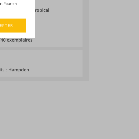
ic
r. Pour en
ieillissement :
Tropical
EPTER
 740 exemplaires
its :
Hampden