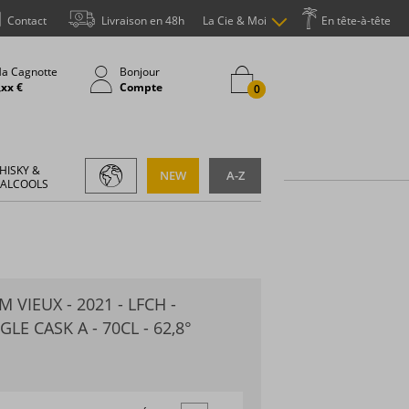
Contact
Livraison en 48h
La Cie & Moi
En tête-à-tête
a Cagnotte
Bonjour
,xx €
Compte
0
HISKY &
NEW
A-Z
 ALCOOLS
VIEUX - 2021 - LFCH -
LE CASK A - 70CL - 62,8°