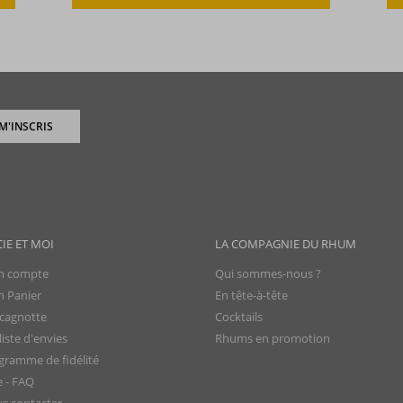
 M'INSCRIS
CIE ET MOI
LA COMPAGNIE DU RHUM
 compte
Qui sommes-nous ?
 Panier
En tête-à-tête
cagnotte
Cocktails
iste d'envies
Rhums en promotion
gramme de fidélité
e - FAQ