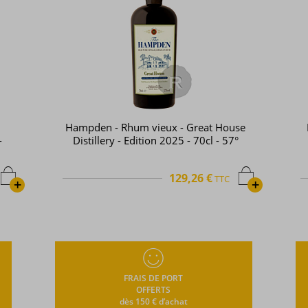
se
Habitation Velier - Rhum hors d'âge -
°
Hampden - OWH - Millésime 2016 -
70cl - 60°
139,84 €
TTC
+
+
FRAIS DE PORT
OFFERTS
dès 150 € d’achat