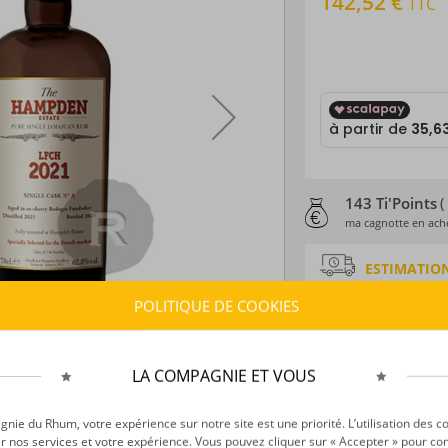
142,52 €
TTC
143 Ti'Points
(
ma cagnotte en ache
ESTIMATION
Délais :
Entre le
07
POLITIQUE DE COOKIES
Frais :
À partir de 9
LA COMPAGNIE ET VOUS
CARACTÉRISTI
Type d’alcool :
Rhum
ie du Rhum, votre expérience sur notre site est une priorité. L’utilisation des c
Provenance :
Jama
r nos services et votre expérience. Vous pouvez cliquer sur « Accepter » pour con