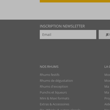
INSCRIPTION NEWSLETTER
JE
NOS RHUMS
LA 
Rhums festifs
Mon
Rhums de dégustation
Mon
Rhums d'exception
Ma 
Punchs et liqueurs
Ma l
Mini & Maxi formats
Pro
Extras & Accessoires
Aid