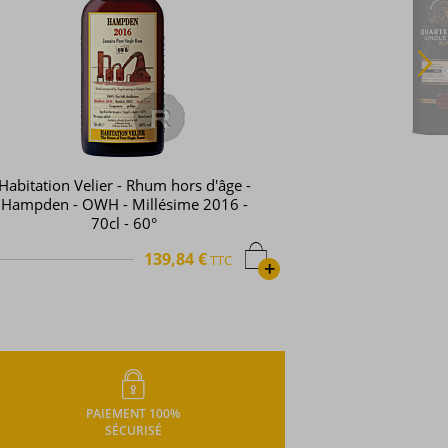
Duncan Taylor - Rhum hors d'âge -
Quarterdeck - Hampden - 2009 - 70cl
- 50,8
176,23 €
TTC
+
PAIEMENT 100%
SÉCURISÉ