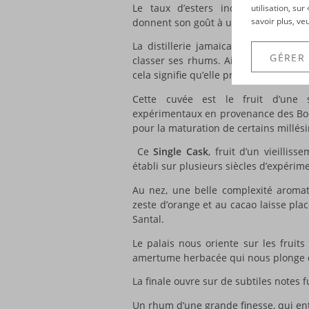
Le taux d’esters indique la propo
utilisation, su
savoir plus, ve
donnent son goût à un rhum.
La distillerie jamaïcaine
Hampden
a 
GÉRER
classer ses rhums. Ainsi la cuvée qu
cela signifie qu’elle présente un taux 
Cette cuvée est le fruit d’une 
expérimentaux en provenance des Bod
pour la maturation de certains millés
Ce
Single Cask
, fruit d’un vieillis
établi sur plusieurs siècles d’expérim
Au nez, une belle complexité aromat
zeste d’orange et au cacao laisse plac
Santal.
Le palais nous oriente sur les fruits
amertume herbacée qui nous plonge 
La finale ouvre sur de subtiles notes 
Un rhum d’une grande finesse, qui en