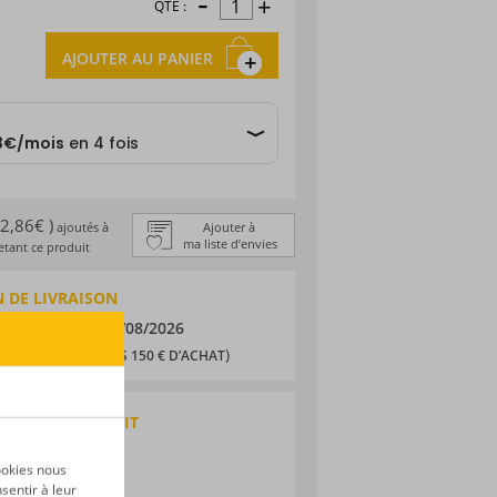
-
+
QTÉ :
AJOUTER AU PANIER
 2,86€ )
ajoutés à
Ajouter à
ma liste d’envies
tant ce produit
 DE LIVRAISON
/08/2026
et le
10/08/2026
,90 € (
)
OFFERTS DÈS 150 € D’ACHAT
QUES DU PRODUIT
 traditionnel
ookies nous
ïque
sentir à leur