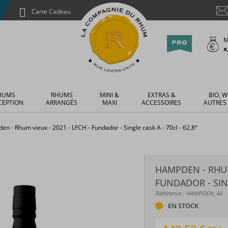
Carte Cadeau
M
x
HUMS
RHUMS
MINI &
EXTRAS &
BIO, W
CEPTION
ARRANGÉS
MAXI
ACCESSOIRES
AUTRES
n - Rhum vieux - 2021 - LFCH - Fundador - Single cask A - 70cl - 62,8°
HAMPDEN - RHUM 
FUNDADOR - SING
Référence : HAMPDEN_44
EN STOCK