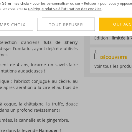
Distillation :
Alamb
rtion de molécules aromatiques qui
r « Gérer mes choix » pour les personnaliser ou sur « Refuser » pour vous y oppose
Politique relative à l’utilisation des cookies
uillez consulter la
.
Environnement de v
Millésime :
2021
adopté sa propre terminologie pour
Volume :
70CL
TOUT ACC
 MES CHOIX
TOUT REFUSER
e voici correspond-elle au
mark LFCH
:
Degré :
62.8°
d’esters compris entre 80 et 120g/hlap.
Edition :
limitée à
sélection d’anciens
fûts de Sherry
egas Fundador, ayant déjà été utilisés
imes.
DÉCOUVERTE
sement de 4 ans, incarne un savoir-faire
Voir tous les produ
entations audacieuses !
ique : l’abricot conjugué au cèdre, au
e après aération à la cire et au bois de
 à coque, la châtaigne, la truffe, douce
dans un profond ravissement !
fumées, la cannelle et le gingembre.
tre dans la légende
Hampden
!