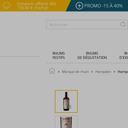
Livraison offerte dès
PROMO -15 À 40%
150,00 € d'achat
RHUMS
RHUMS
R
FESTIFS
DE DÉGUSTATION
D'EX
Marque de rhum
Hampden
Hampde