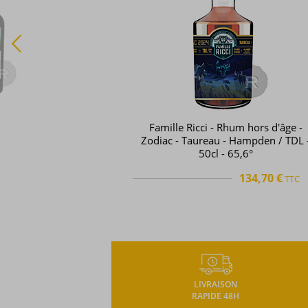
Hampden - Rhum vieux - Great Hou
Distillery - Edition 2025 - 70cl - 57
129,26 €
TTC
TTC
+
LIVRAISON
RAPIDE 48H