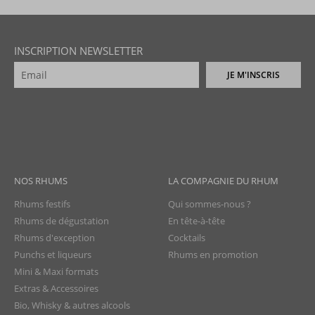
INSCRIPTION NEWSLETTER
JE M'INSCRIS
NOS RHUMS
LA COMPAGNIE DU RHUM
Rhums festifs
Qui sommes-nous ?
Rhums de dégustation
En tête-à-tête
Rhums d'exception
Cocktails
Punchs et liqueurs
Rhums en promotion
Mini & Maxi formats
Extras & Accessoires
Bio, Whisky & autres alcools