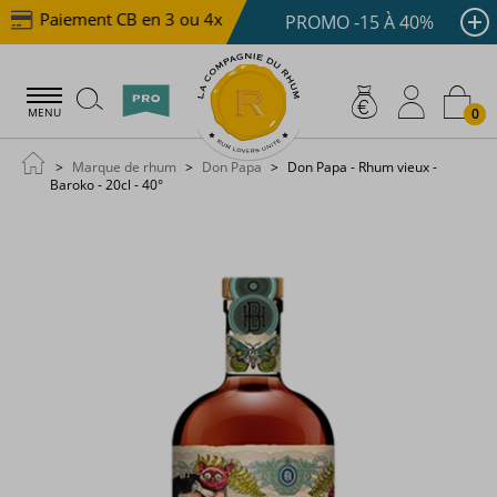
Paiement CB en 3 ou 4x dès 100 €
Livraison offerte
PROMO -15 À 40%
0
MENU
Marque de rhum
Don Papa
Don Papa - Rhum vieux -
Baroko - 20cl - 40°