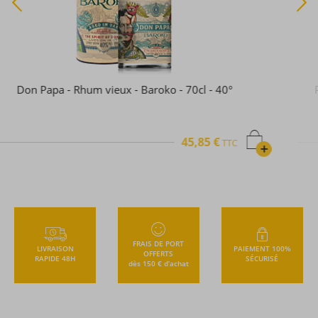
Pura vida - Coffret découverte - 3 rhums x 20cl - XA -
XO - Pasion - 60cl - 39,3°
79,24 €
TTC
+
FRAIS DE PORT
LIVRAISON
PAIEMENT 100%
OFFERTS
RAPIDE 48H
SÉCURISÉ
dès 150 € d’achat