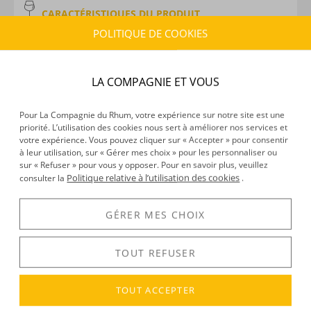
CARACTÉRISTIQUES DU PRODUIT
POLITIQUE DE COOKIES
Type d’alcool :
Rhum traditionnel
Provenance :
Philippines
Distillation :
Colonne
LA COMPAGNIE ET VOUS
Environnement de vieillissement :
Tropical
Volume :
20CL
Pour La Compagnie du Rhum, votre expérience sur notre site est une
Degré :
40°
priorité. L’utilisation des cookies nous sert à améliorer nos services et
Médailles :
Or 2025 au Spirits Business
votre expérience. Vous pouvez cliquer sur « Accepter » pour consentir
à leur utilisation, sur « Gérer mes choix » pour les personnaliser ou
sur « Refuser » pour vous y opposer. Pour en savoir plus, veuillez
Politique relative à l’utilisation des cookies
consulter la
.
DÉCOUVERTE
Voir tous les produits :
Don Papa
GÉRER MES CHOIX
TOUT REFUSER
DESCRIPTION
TOUT ACCEPTER
Nous redécouvrons au format 20cl cette
cuvée Don Papa
Baroko
, l’un des atouts phares de la marque Don Papa.