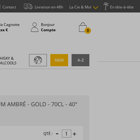
Contact
Livraison en 48h
La Cie & Moi
En tête-à-tête
a Cagnotte
Bonjour
,xx €
Compte
0
HISKY &
NEW
A-Z
 ALCOOLS
 AMBRÉ - GOLD - 70CL - 40°
-
+
QTÉ :