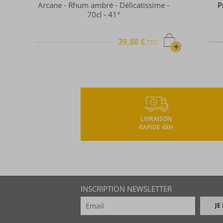
Pink Pigeon - Rhum ambré - 70cl -
37,5°
35,71 
TTC
+
LIVRAISON
RAPIDE 48H
INSCRIPTION NEWSLETTER
JE