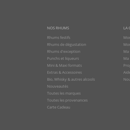
NOS RHUMS
LA 
Rhums festifs
Mon
Rhums de dégustation
Mon
Rhums d'exception
Ma 
Punchs et liqueurs
Ma l
Mini & Maxi formats
Pro
Extras & Accessoires
Aid
Bio, Whisky & autres alcools
Nou
Nouveautés
Toutes les marques
Toutes les provenances
Carte Cadeau