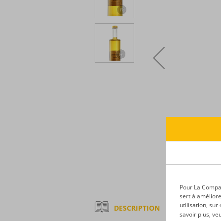
Pour La Compagn
sert à améliore
utilisation, su
DESCRIPTION
savoir plus, ve