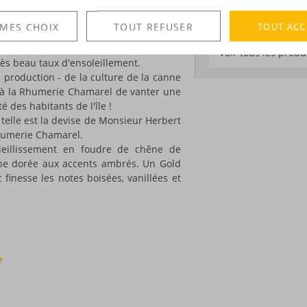
la paradisiaque et célèbre Ile Maurice
la Rhumerie du même nom.
TOUT ACC
 MES CHOIX
TOUT REFUSER
DÉCOUVERTE
ortante sur cette belle île de l'
Océan
ent de terres fertiles, aux sols rouges,
Voir tous les produ
rès beau taux d'ensoleillement.
 production - de la culture de la canne
t à la Rhumerie Chamarel de vanter une
té des habitants de l'île !
 telle est la devise de Monsieur Herbert
Rhumerie Chamarel.
eillissement en foudre de chêne de
robe dorée aux accents ambrés. Un Gold
 finesse les notes boisées, vanillées et
?