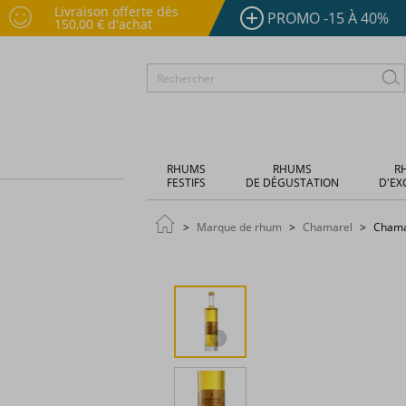
Livraison offerte dès
PROMO -15 À 40%
150,00 € d'achat
RHUMS
RHUMS
R
FESTIFS
DE DÉGUSTATION
D'EX
Marque de rhum
Chamarel
Chamar