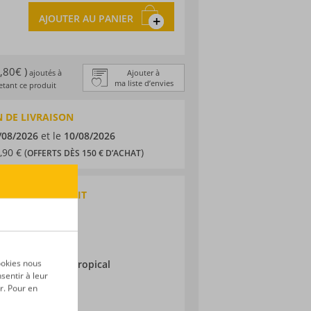
AJOUTER AU PANIER
0,80€ )
ajoutés à
Ajouter à
ma liste d’envies
tant ce produit
 DE LIVRAISON
/08/2026
et le
10/08/2026
,90 € (
)
OFFERTS DÈS 150 € D’ACHAT
QUES DU PRODUIT
 agricole
aurice
ne
ieillissement :
Tropical
ookies nous
sentir à leur
r. Pour en