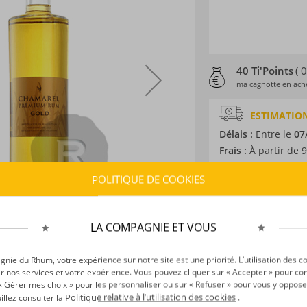
40 Ti'Points
( 
ma cagnotte en ache
ESTIMATION
Délais :
Entre le
07
Frais :
À partir de 9
POLITIQUE DE COOKIES
CARACTÉRISTI
Type d’alcool :
Rhum
LA COMPAGNIE ET VOUS
Provenance :
Ile M
Distillation :
Colon
Environnement de v
ie du Rhum, votre expérience sur notre site est une priorité. L’utilisation des c
r nos services et votre expérience. Vous pouvez cliquer sur « Accepter » pour con
Volume :
70CL
r « Gérer mes choix » pour les personnaliser ou sur « Refuser » pour vous y oppose
Degré :
40°
Politique relative à l’utilisation des cookies
uillez consulter la
.