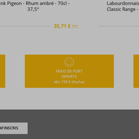
Labourdonnais - Rhum ambré -
Classic Range - Gold - 70cl - 40°
€
38,57 €
TTC
TTC
+
FRAIS DE PORT
OFFERTS
dès 150 € d’achat
 M'INSCRIS