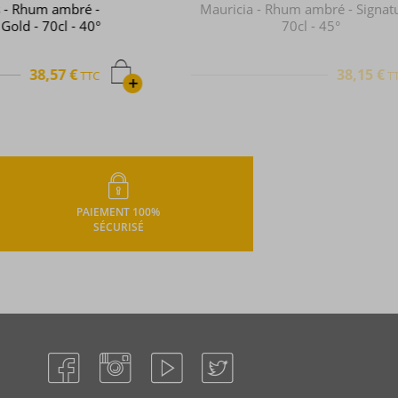
Mauricia - Rhum ambré - Signature -
70cl - 45°
38,15 €
TTC
+
PAIEMENT 100%
SÉCURISÉ