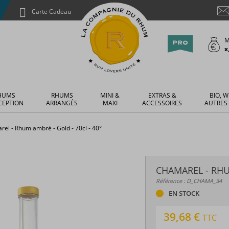
Carte Cadeau
M
x
HUMS
RHUMS
MINI &
EXTRAS &
BIO, W
CEPTION
ARRANGÉS
MAXI
ACCESSOIRES
AUTRES
el - Rhum ambré - Gold - 70cl - 40°
CHAMAREL - RHUM
Référence : D_CHAMA_34
EN STOCK
39,68 €
TTC