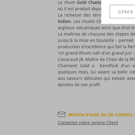
Le rhum
Gold Chamarel
provient de 
où il est produit depuis 2008, dans 
GÉRER
La richesse des terroirs est très imp
Indien
. Les rhums Chamarel y bénéfici
argileux, volcaniques ainsi que d'un t
La maîtrise de chacune des étapes de
jusqu'à la mise en bouteille - perme
production d'excellence qui fait la fier
'Un grand Rhum naît d'un grand jus' :
Couacaud JR, Maître de Chais de la 
Chamarel Gold a bénéficié d'un vi
quelques mois, lui valant sa belle 
aux saveurs délicates qui exhale avec
épicées de son profil.
BESOIN D’AIDE OU DE CONSEIL 
Contactez notre service Client