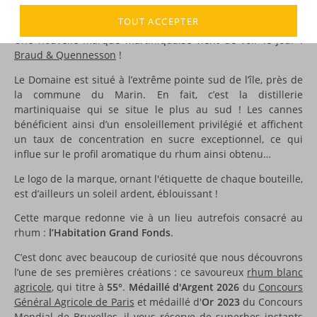
DESCRIPTION
TOUT ACCEPTER
Une nouvelle marque martiniquaise vient de voir le jour :
Braud & Quennesson
!
Le Domaine est situé à l’extrême pointe sud de l’île, près de
la commune du Marin. En fait, c’est la distillerie
martiniquaise qui se situe le plus au sud ! Les cannes
bénéficient ainsi d’un ensoleillement privilégié et affichent
un taux de concentration en sucre exceptionnel, ce qui
influe sur le profil aromatique du rhum ainsi obtenu…
Le logo de la marque, ornant l'étiquette de chaque bouteille,
est d’ailleurs un soleil ardent, éblouissant !
Cette marque redonne vie à un lieu autrefois consacré au
rhum :
l’Habitation Grand Fonds
.
C’est donc avec beaucoup de curiosité que nous découvrons
l’une de ses premières créations : ce savoureux
rhum blanc
agricole
, qui titre à
55°
.
Médaillé d'Argent 2026
du
Concours
Général Agricole de Paris
et médaillé d'
Or 2023
du Concours
Mondial de Bruxelles, il vous réserve de superbes instants