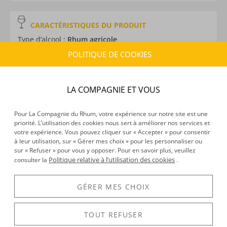
CARACTÉRISTIQUES DU PRODUIT
Type d’alcool :
Rhum agricole
Provenance :
Martinique
POLITIQUE DE COOKIES
Label :
AOC
Distillation :
Colonne
Volume :
70CL
LA COMPAGNIE ET VOUS
Degré :
55°
Médailles :
Argent 2026 et 2024 au Concours Général
Pour La Compagnie du Rhum, votre expérience sur notre site est une
priorité. L’utilisation des cookies nous sert à améliorer nos services et
Agricole de Paris, Or 2023 du Concours Mondial de
votre expérience. Vous pouvez cliquer sur « Accepter » pour consentir
Bruxelles
à leur utilisation, sur « Gérer mes choix » pour les personnaliser ou
sur « Refuser » pour vous y opposer. Pour en savoir plus, veuillez
Politique relative à l’utilisation des cookies
consulter la
.
DÉCOUVERTE
GÉRER MES CHOIX
Voir tous les produits :
Braud & Quennesson
TOUT REFUSER