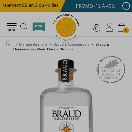
Paiement CB en 3 ou 4x dès 100 €
Livraison offerte dès 
PROMO -15 À 40%
0
MENU
Marque de rhum
Braud & Quennesson
Braud &
Quennesson - Rhum blanc - 70cl - 55°