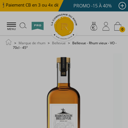
Paiement CB en 3 ou 4x dès 100 €
Livraison offerte dè
PROMO -15 À 40%
0
MENU
Marque de rhum
Bellevue
Bellevue - Rhum vieux - VO -
70cl - 45°