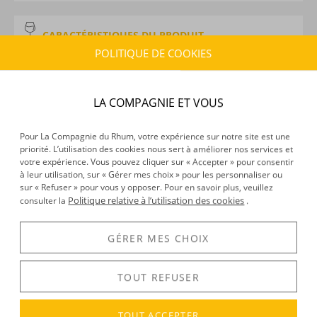
CARACTÉRISTIQUES DU PRODUIT
POLITIQUE DE COOKIES
Type d’alcool :
Rhum agricole,Rhum traditionnel
Provenance :
Marie-Galante
Distillation :
Colonne
LA COMPAGNIE ET VOUS
Environnement de vieillissement :
Tropical
Volume :
70CL
Pour La Compagnie du Rhum, votre expérience sur notre site est une
Degré :
45°
priorité. L’utilisation des cookies nous sert à améliorer nos services et
Médailles :
Or 2025 Spirits Selection by Concours
votre expérience. Vous pouvez cliquer sur « Accepter » pour consentir
Mondial de Bruxelles
à leur utilisation, sur « Gérer mes choix » pour les personnaliser ou
sur « Refuser » pour vous y opposer. Pour en savoir plus, veuillez
Politique relative à l’utilisation des cookies
consulter la
.
DÉCOUVERTE
GÉRER MES CHOIX
Voir tous les produits :
Bellevue
TOUT REFUSER
DESCRIPTION
TOUT ACCEPTER