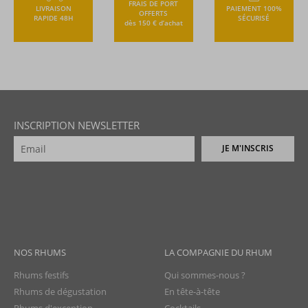
FRAIS DE PORT
LIVRAISON
PAIEMENT 100%
OFFERTS
RAPIDE 48H
SÉCURISÉ
dès 150 € d’achat
INSCRIPTION NEWSLETTER
JE M'INSCRIS
NOS RHUMS
LA COMPAGNIE DU RHUM
Rhums festifs
Qui sommes-nous ?
Rhums de dégustation
En tête-à-tête