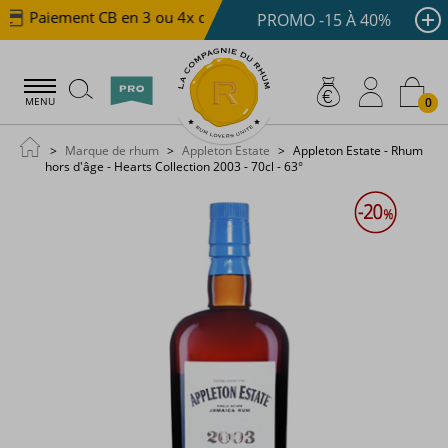
Paiement CB en 3 ou 4x dès 100 €
Livraison offerte 
PROMO -15 À 40%
0
MENU
Marque de rhum
Appleton Estate
Appleton Estate - Rhum
hors d'âge - Hearts Collection 2003 - 70cl - 63°