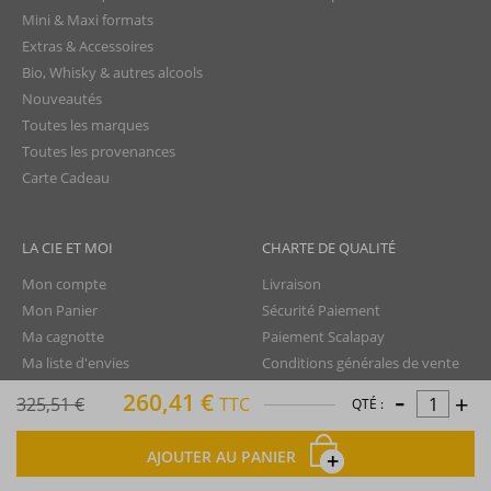
Mini & Maxi formats
Extras & Accessoires
Bio, Whisky & autres alcools
Nouveautés
Toutes les marques
Toutes les provenances
Carte Cadeau
LA CIE ET MOI
CHARTE DE QUALITÉ
Mon compte
Livraison
Mon Panier
Sécurité Paiement
Ma cagnotte
Paiement Scalapay
Ma liste d'envies
Conditions générales de vente
-
Programme de fidélité
Charte de confidentialité
260,41 €
+
325,51 €
TTC
QTÉ :
TTC
Aide - FAQ
Protection des données
Nous contacter
Droit de rétractation
AJOUTER AU PANIER
Mentions légales