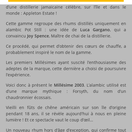
Voici une nouvelle référence de la gamme
Heart Collection
d’une distillerie jamaïcaine célèbre, sur l’île et dans le
monde : Appleton Estate !
Cette gamme regroupe des rhums distillés uniquement en
alambic Pot Still : une idée de
Luca Gargano
, qui a
convaincu
Joy Spence
, Maître de chai de la distillerie.
Ce procédé, qui permet d’obtenir des cœurs de chauffe, a
probablement inspiré le nom de la gamme.
Les premiers Millésimes ayant suscité l’enthousiasme des
adeptes de la marque, cette dernière a choisi de poursuivre
l’expérience.
Voici donc à présent le
Millésime 2003
. L’alambic utilisé est
d’une marque mythique : Forsyth, du nom d’un
chaudronnier écossais.
Vieilli en fûts de chêne américain sur son île d’origine
pendant 18 ans, il se révèle aujourd'hui à nous en pleine
lumière ! Et ce spectacle vaut le coup d’œil…
Un nouveau rhum hors d’âge d’exception, qui confirme tout