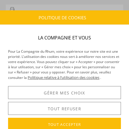
CARACTÉRISTIQUES DU PRODUIT
POLITIQUE DE COOKIES
Type d’alcool :
Rhum traditionnel
Provenance :
Jamaïque
Distillation :
Alambic
LA COMPAGNIE ET VOUS
Environnement de vieillissement :
Tropical
Millésime :
2003
Pour La Compagnie du Rhum, votre expérience sur notre site est une
Volume :
70CL
priorité. L’utilisation des cookies nous sert à améliorer nos services et
Degré :
63°
votre expérience. Vous pouvez cliquer sur « Accepter » pour consentir
à leur utilisation, sur « Gérer mes choix » pour les personnaliser ou
sur « Refuser » pour vous y opposer. Pour en savoir plus, veuillez
Politique relative à l’utilisation des cookies
consulter la
.
DÉCOUVERTE
Voir tous les produits :
Appleton Estate
GÉRER MES CHOIX
TOUT REFUSER
DESCRIPTION
TOUT ACCEPTER