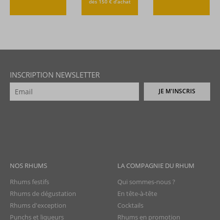
dès 150 € d’achat
INSCRIPTION NEWSLETTER
JE M'INSCRIS
NOS RHUMS
LA COMPAGNIE DU RHUM
Rhums festifs
Qui sommes-nous ?
Rhums de dégustation
En tête-à-tête
Rhums d'exception
Cocktails
Punchs et liqueurs
Rhums en promotion