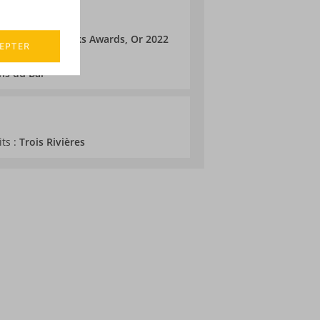
 au French Drinks Awards, Or 2022
EPTER
ss
ons du Bar
its :
Trois Rivières