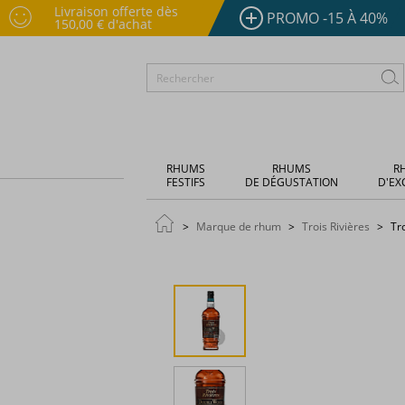
Livraison offerte dès
PROMO -15 À 40%
150,00 € d'achat
RHUMS
RHUMS
R
FESTIFS
DE DÉGUSTATION
D'EX
Marque de rhum
Trois Rivières
Tr