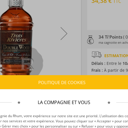
34,38 €
TTC
34 Ti'Points
( 
ma cagnotte en ache
ESTIMATION
Délais :
Entre le
10
Frais :
À partir de 9
POLITIQUE DE COOKIES
CARACTÉRISTI
Type d’alcool :
Rhum
LA COMPAGNIE ET VOUS
Provenance :
Marti
Label :
AOC
Distillation :
Colon
ie du Rhum, votre expérience sur notre site est une priorité. L’utilisation des c
r nos services et votre expérience. Vous pouvez cliquer sur « Accepter » pour con
Environnement de v
r « Gérer mes choix » pour les personnaliser ou sur « Refuser » pour vous y oppose