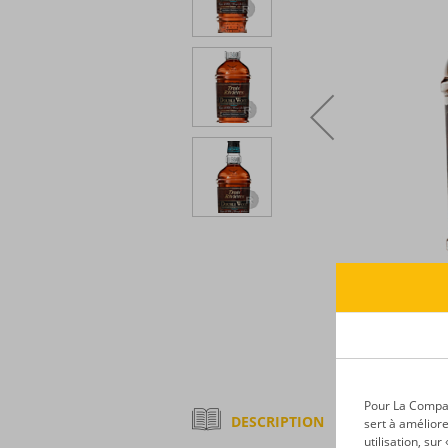
Pour La Compagn
DESCRIPTION
sert à améliore
utilisation, su