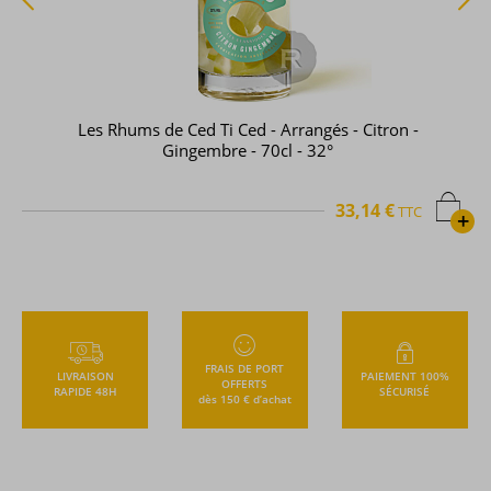
Les Rhums de Ced Ti Ced - Arrangés - Citron -
Gingembre - 70cl - 32°
33,14 €
TTC
+
FRAIS DE PORT
LIVRAISON
PAIEMENT 100%
OFFERTS
RAPIDE 48H
SÉCURISÉ
dès 150 € d’achat