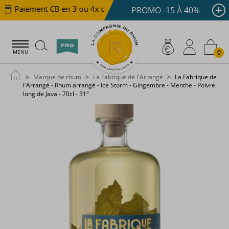
Paiement CB en 3 ou 4x dès 100 €
Livraison offerte d
PROMO -15 À 40%
0
MENU
Marque de rhum
La Fabrique de l'Arrangé
La Fabrique de
l'Arrangé - Rhum arrangé - Ice Storm - Gingembre - Menthe - Poivre
long de Java - 70cl - 31°