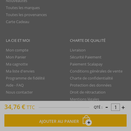
Nouveautés
Toutes les marques
Toutes les provenances
Carte Cadeau
LA CIE ET MOI
CHARTE DE QUALITÉ
Mon compte
Livraison
Mon Panier
Sécurité Paiement
Ma cagnotte
Paiement Scalapay
Ma liste d'envies
Conditions générales de vente
Programme de fidélité
Charte de confidentialité
Aide - FAQ
Protection des données
Nous contacter
Droit de rétractation
Mentions légales
-
34,76 €
+
Plan du site
TTC
QTÉ :
AJOUTER AU PANIER