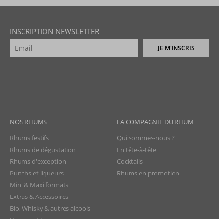
INSCRIPTION NEWSLETTER
JE M'INSCRIS
NOS RHUMS
LA COMPAGNIE DU RHUM
Rhums festifs
Qui sommes-nous ?
Rhums de dégustation
En tête-à-tête
Rhums d'exception
Cocktails
Punchs et liqueurs
Rhums en promotion
Mini & Maxi formats
Extras & Accessoires
Bio, Whisky & autres alcools