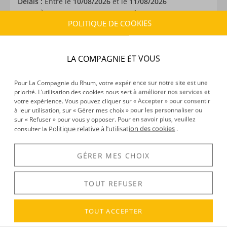
Délais :
Entre le
10/08/2026
et le
11/08/2026
Frais :
À partir de 9,90 € (
)
OFFERTS DÈS 150 € D’ACHAT
POLITIQUE DE COOKIES
CARACTÉRISTIQUES DU PRODUIT
LA COMPAGNIE ET VOUS
Type d’alcool :
Rhum agricole
Provenance :
France
Pour La Compagnie du Rhum, votre expérience sur notre site est une
Volume :
70CL
priorité. L’utilisation des cookies nous sert à améliorer nos services et
Degré :
31°
votre expérience. Vous pouvez cliquer sur « Accepter » pour consentir
à leur utilisation, sur « Gérer mes choix » pour les personnaliser ou
sur « Refuser » pour vous y opposer. Pour en savoir plus, veuillez
Politique relative à l’utilisation des cookies
consulter la
.
DÉCOUVERTE
Voir tous les produits :
La Fabrique de l'Arrangé
GÉRER MES CHOIX
TOUT REFUSER
DESCRIPTION
TOUT ACCEPTER
«
Ice Storm
» : « tempête de glace ». Le nom de ce rhum