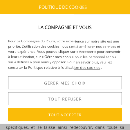
Frais :
À partir de 9,90 € (
)
OFFERTS DÈS 150 € D’ACHAT
POLITIQUE DE COOKIES
CARACTÉRISTIQUES DU PRODUIT
LA COMPAGNIE ET VOUS
Provenance :
France
Pour La Compagnie du Rhum, votre expérience sur notre site est une
priorité. L’utilisation des cookies nous sert à améliorer nos services et
DÉCOUVERTE
votre expérience. Vous pouvez cliquer sur « Accepter » pour consentir
à leur utilisation, sur « Gérer mes choix » pour les personnaliser ou
Voir tous les produits :
Rum Map
sur « Refuser » pour vous y opposer. Pour en savoir plus, veuillez
Politique relative à l’utilisation des cookies
consulter la
.
GÉRER MES CHOIX
DESCRIPTION
On le sait, le rhum est produit dans de nombreux endroits :
TOUT REFUSER
Guadeloupe, Martinique, Guatemala, Venezuela… jusqu’au
Japon, l’Inde ou les Philippines !
TOUT ACCEPTER
Autant de pays, autant de
terroirs de rhum
, où celui-ci
prend diverses formes, présente des saveurs uniques et
spécifiques, et se laisse ainsi redécouvrir, dans toute sa