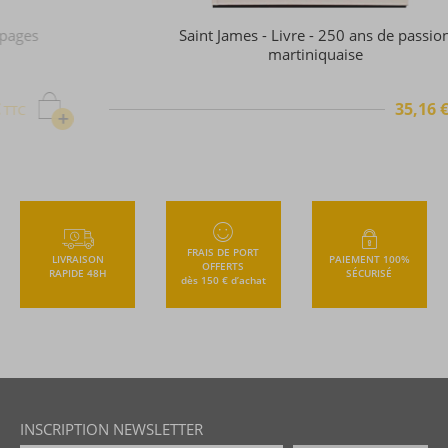
Saint James - Livre - 250 ans de passion
martiniquaise
35,16 €
TTC
+
FRAIS DE PORT
LIVRAISON
PAIEMENT 100%
OFFERTS
RAPIDE 48H
SÉCURISÉ
dès 150 € d’achat
INSCRIPTION NEWSLETTER