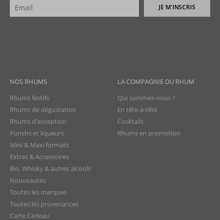
JE M'INSCRIS
NOS RHUMS
LA COMPAGNIE DU RHUM
Rhums festifs
Qui sommes-nous ?
Rhums de dégustation
En tête-à-tête
Rhums d'exception
Cocktails
Punchs et liqueurs
Rhums en promotion
Mini & Maxi formats
Extras & Accessoires
Bio, Whisky & autres alcools
Nouveautés
Toutes les marques
Toutes les provenances
Carte Cadeau