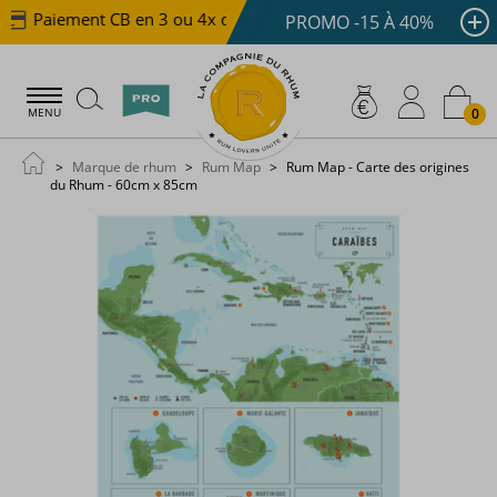
Paiement CB en 3 ou 4x dès 100 €
Livraison offerte 
PROMO -15 À 40%
0
MENU
Marque de rhum
Rum Map
Rum Map - Carte des origines
du Rhum - 60cm x 85cm