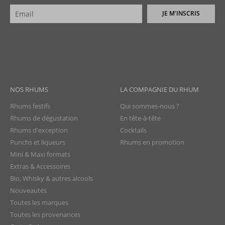
JE M'INSCRIS
NOS RHUMS
LA COMPAGNIE DU RHUM
Rhums festifs
Qui sommes-nous ?
Rhums de dégustation
En tête-à-tête
Rhums d'exception
Cocktails
Punchs et liqueurs
Rhums en promotion
Mini & Maxi formats
Extras & Accessoires
Bio, Whisky & autres alcools
Nouveautés
Toutes les marques
Toutes les provenances