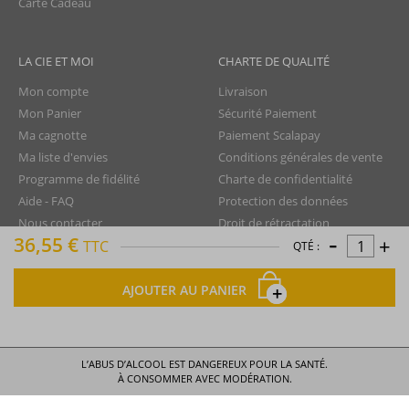
Carte Cadeau
LA CIE ET MOI
CHARTE DE QUALITÉ
Mon compte
Livraison
Mon Panier
Sécurité Paiement
Ma cagnotte
Paiement Scalapay
Ma liste d'envies
Conditions générales de vente
Programme de fidélité
Charte de confidentialité
Aide - FAQ
Protection des données
Nous contacter
Droit de rétractation
-
36,55 €
+
TTC
Mentions légales
QTÉ :
Plan du site
AJOUTER AU PANIER
La Compagnie du Rhum © tous droits réservés
L’ABUS D’ALCOOL EST DANGEREUX POUR LA SANTÉ.
À CONSOMMER AVEC MODÉRATION.