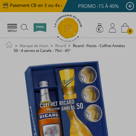
Paiement CB en 3 ou 4x dès 100 €
Livraison offerte 
PROMO -15 À 40%
0
MENU
Marque de rhum
Ricard
Ricard - Pastis - Coffret Années
50 - 4 verres et Carafe - 70cl - 45°