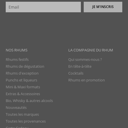
JE M'INSCRIS
NOS RHUMS
LA COMPAGNIE DU RHUM
Rhums festifs
Qui sommes-nous ?
Rhums de dégustation
En tête-à-tête
Rhums d'exception
Cocktails
Punchs et liqueurs
Rhums en promotion
Mini & Maxi formats
Extras & Accessoires
Bio, Whisky & autres alcools
Nouveautés
Toutes les marques
Toutes les provenances