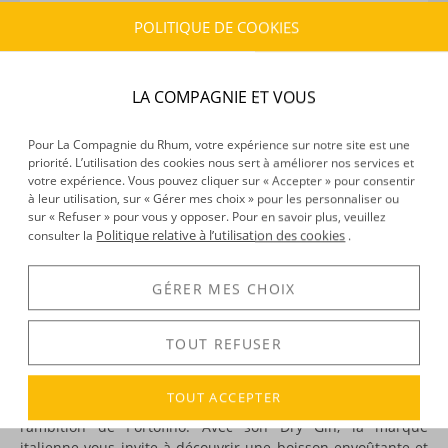
POLITIQUE DE COOKIES
CARACTÉRISTIQUES DU PRODUIT
Type d’alcool :
Gin
LA COMPAGNIE ET VOUS
Provenance :
Italie
Distillation :
Alambic
Pour La Compagnie du Rhum, votre expérience sur notre site est une
Volume :
50CL
priorité. L’utilisation des cookies nous sert à améliorer nos services et
Degré :
43°
votre expérience. Vous pouvez cliquer sur « Accepter » pour consentir
à leur utilisation, sur « Gérer mes choix » pour les personnaliser ou
sur « Refuser » pour vous y opposer. Pour en savoir plus, veuillez
Politique relative à l’utilisation des cookies
consulter la
.
DÉCOUVERTE
Voir tous les produits :
Portofino
GÉRER MES CHOIX
TOUT REFUSER
DESCRIPTION
TOUT ACCEPTER
Vous faire vivre une expérience sensorielle unique : voilà
l’ambition de Portofino. Avec son Dry Gin, la marque
italienne vous invite à découvrir une boisson envoûtante et