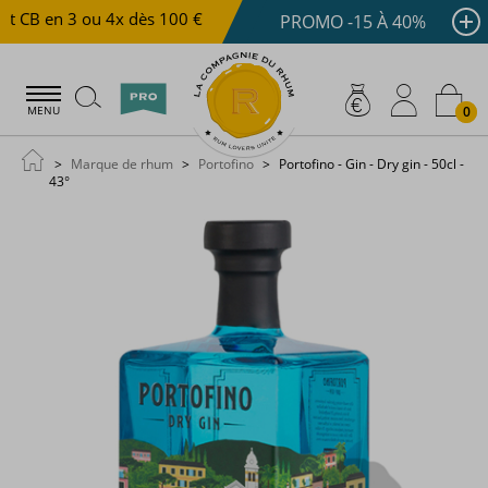
t CB en 3 ou 4x dès 100 €
Livraison offerte dès 150 €
PROMO -15 À 40%
0
MENU
Marque de rhum
Portofino
Portofino - Gin - Dry gin - 50cl -
43°