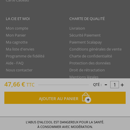
Carte Cadeau
LA CIE ET MOI
CHARTE DE QUALITÉ
Mon compte
Livraison
Mon Panier
Sécurité Paiement
Ma cagnotte
Paiement Scalapay
Ma liste d'envies
Conditions générales de vente
Programme de fidélité
Charte de confidentialité
Aide - FAQ
Protection des données
Nous contacter
Droit de rétractation
Mentions légales
-
47,66 €
+
Plan du site
TTC
QTÉ :
AJOUTER AU PANIER
La Compagnie du Rhum © tous droits réservés
L’ABUS D’ALCOOL EST DANGEREUX POUR LA SANTÉ.
À CONSOMMER AVEC MODÉRATION.