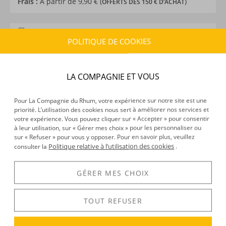
Frais :
À partir de 9,90 € (
)
OFFERTS DÈS 150 € D’ACHAT
CARACTÉRISTIQUES DU PRODUIT
POLITIQUE DE COOKIES
Type d’alcool :
Rhum traditionnel
Provenance :
Barbade
,
Jamaïque
Distillation :
Mixte
LA COMPAGNIE ET VOUS
Environnement de vieillissement :
Continental, Tropical
Volume :
70CL
Pour La Compagnie du Rhum, votre expérience sur notre site est une
priorité. L’utilisation des cookies nous sert à améliorer nos services et
Degré :
40°
votre expérience. Vous pouvez cliquer sur « Accepter » pour consentir
Médailles :
Bronze 2026 au World Rum Awards, Or 2022
à leur utilisation, sur « Gérer mes choix » pour les personnaliser ou
et 2023 décernée par le jury du Beverage Testing
sur « Refuser » pour vous y opposer. Pour en savoir plus, veuillez
Politique relative à l’utilisation des cookies
consulter la
.
Institute
GÉRER MES CHOIX
DÉCOUVERTE
TOUT REFUSER
Voir tous les produits :
Planteray