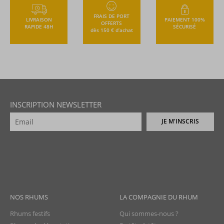
FRAIS DE PORT
LIVRAISON
PAIEMENT 100%
OFFERTS
RAPIDE 48H
SÉCURISÉ
dès 150 € d’achat
INSCRIPTION NEWSLETTER
JE M'INSCRIS
NOS RHUMS
LA COMPAGNIE DU RHUM
Rhums festifs
Qui sommes-nous ?