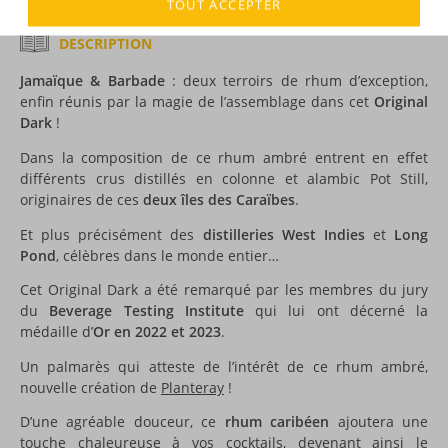
TOUT ACCEPTER
DESCRIPTION
Jamaïque & Barbade
: deux terroirs de rhum d’exception,
enfin réunis par la magie de l’assemblage dans cet
Original
Dark
!
Dans la composition de ce rhum ambré entrent en effet
différents crus distillés en colonne et alambic Pot Still,
originaires de ces
deux îles des Caraïbes
.
Et plus précisément des
distilleries West Indies
et
Long
Pond
, célèbres dans le monde entier…
Cet Original Dark a été remarqué par les membres du jury
du
Beverage Testing Institute
qui lui ont décerné la
médaille d’
Or en 2022 et 2023
.
Un palmarès qui atteste de l’intérêt de ce rhum ambré,
nouvelle création de
Planteray
!
D’une agréable douceur, ce
rhum caribéen
ajoutera une
touche chaleureuse à vos cocktails, devenant ainsi le