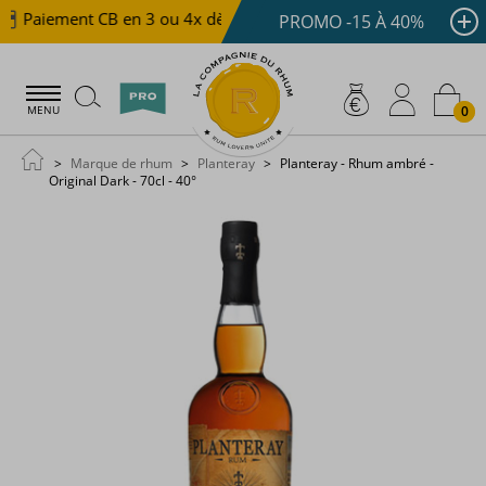
Paiement CB en 3 ou 4x dès 100 €
Livraison offerte d
PROMO -15 À 40%
0
MENU
Marque de rhum
Planteray
Planteray - Rhum ambré -
Original Dark - 70cl - 40°