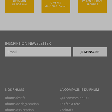
LIVRAISON
PAIEMENT 100%
OFFERTS
RAPIDE 48H
SÉCURISÉ
dès 150 € d’achat
INSCRIPTION NEWSLETTER
JE M'INSCRIS
NOS RHUMS
LA COMPAGNIE DU RHUM
Rhums festifs
Qui sommes-nous ?
Rhums de dégustation
En tête-à-tête
Rhums d'exception
Cocktails