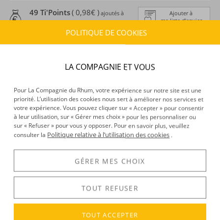
49 Ti'Points
( 0,98€ )
ajoutés à
Ajouter à
ma liste d’envies
ma cagnotte en achetant ce produit
POLITIQUE DE COOKIES
ESTIMATION DE LIVRAISON
Délais :
Entre le
07/08/2026
et le
10/08/2026
LA COMPAGNIE ET VOUS
Frais :
À partir de 9,90 € (
)
OFFERTS DÈS 150 € D’ACHAT
Pour La Compagnie du Rhum, votre expérience sur notre site est une
priorité. L’utilisation des cookies nous sert à améliorer nos services et
CARACTÉRISTIQUES DU PRODUIT
votre expérience. Vous pouvez cliquer sur « Accepter » pour consentir
à leur utilisation, sur « Gérer mes choix » pour les personnaliser ou
Type d’alcool :
Rhum agricole
sur « Refuser » pour vous y opposer. Pour en savoir plus, veuillez
Provenance :
Marie-Galante
Politique relative à l’utilisation des cookies
consulter la
.
Distillation :
Colonne
Environnement de vieillissement :
Tropical
GÉRER MES CHOIX
Volume :
20CL
Degré :
42°
TOUT REFUSER
DÉCOUVERTE
TOUT ACCEPTER