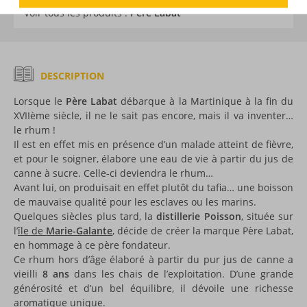
Voir tous les produits :
Père Labat
DESCRIPTION
Lorsque le
Père Labat
débarque à la Martinique à la fin du
XVIIème siècle, il ne le sait pas encore, mais il va inventer…
le rhum !
Il est en effet mis en présence d’un malade atteint de fièvre,
et pour le soigner, élabore une eau de vie à partir du jus de
canne à sucre. Celle-ci deviendra le rhum…
Avant lui, on produisait en effet plutôt du tafia… une boisson
de mauvaise qualité pour les esclaves ou les marins.
Quelques siècles plus tard, la
distillerie Poisson
, située sur
l’
île de
Marie-Galante
, décide de créer la marque Père Labat,
en hommage à ce père fondateur.
Ce rhum hors d’âge élaboré à partir du pur jus de canne a
vieilli
8 ans
dans les chais de l’exploitation. D’une grande
générosité et d’un bel équilibre, il dévoile une richesse
aromatique unique.