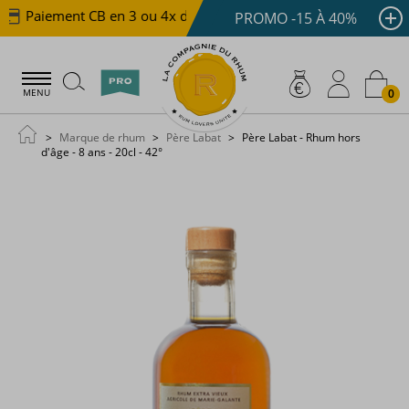
Paiement CB en 3 ou 4x dès 100 €
Livraison offerte d
PROMO -15 À 40%
0
MENU
Marque de rhum
Père Labat
Père Labat - Rhum hors
d'âge - 8 ans - 20cl - 42°