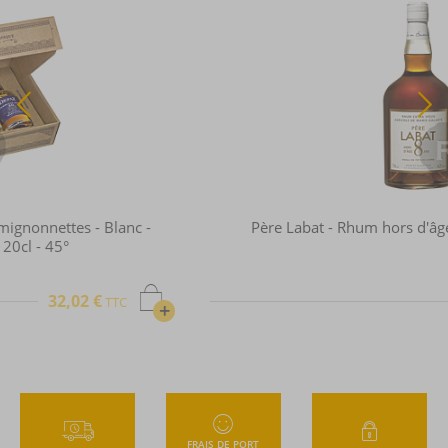
Père Labat - Rhum hors d'âge - 8 ans - 70cl - 42°
138,50 €
TTC
+
FRAIS DE PORT