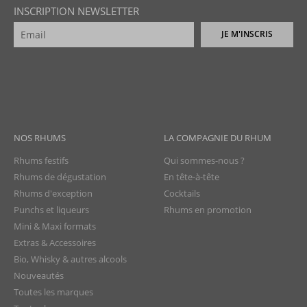
INSCRIPTION NEWSLETTER
JE M'INSCRIS
NOS RHUMS
LA COMPAGNIE DU RHUM
Rhums festifs
Qui sommes-nous ?
Rhums de dégustation
En tête-à-tête
Rhums d'exception
Cocktails
Punchs et liqueurs
Rhums en promotion
Mini & Maxi formats
Extras & Accessoires
Bio, Whisky & autres alcools
Nouveautés
Toutes les marques