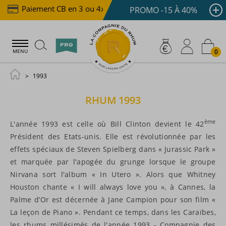
Paiement CB en 3 ou 4x dès 100 €
Livraison offert
PROMO -15 À 40%
0
MENU
1993
RHUM
1993
ème
L'année 1993 est celle où Bill Clinton devient le 42
Président des Etats-unis. Elle est révolutionnée par les
effets spéciaux de Steven Spielberg dans « Jurassic Park »
et marquée par l'apogée du grunge lorsque le groupe
Nirvana sort l'album « In Utero ». Alors que Whitney
Houston chante « I will always love you », à Cannes, la
Palme d’Or est décernée à Jane Campion pour son film «
La leçon de Piano ». Pendant ce temps, dans les Caraïbes,
les rhums millésimés de l'année 1993 - Compagnie des