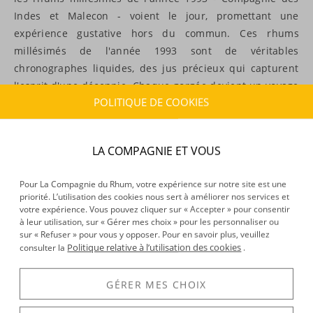
Indes et Malecon - voient le jour, promettant une
expérience gustative hors du commun.
Ces rhums
millésimés de l'année 1993 sont de véritables
chronographes liquides, des jus précieux qui capturent
l'esprit d'une décennie. Chaque gorgée devient un voyage
POLITIQUE DE COOKIES
sensoriel, une plongée dans l'histoire d'un spiritueux
d'exception.
LA COMPAGNIE ET VOUS
GRILLE
LISTE
FILTRER
TRIER
Pour La Compagnie du Rhum, votre expérience sur notre site est une
priorité. L’utilisation des cookies nous sert à améliorer nos services et
votre expérience. Vous pouvez cliquer sur « Accepter » pour consentir
à leur utilisation, sur « Gérer mes choix » pour les personnaliser ou
sur « Refuser » pour vous y opposer. Pour en savoir plus, veuillez
Politique relative à l’utilisation des cookies
consulter la
.
GÉRER MES CHOIX