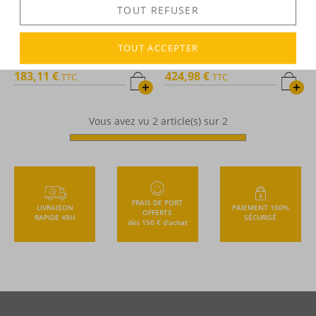
TOUT REFUSER
Malteco -
Rhum hors d'âge -
The Colours of Rum -
Rhum
Millésime 1993 - 70cl - 40°
hors d'âge - Guyana - Enmore
- 29 ans - 1993 - 70cl - 43,5°
TOUT ACCEPTER
183,11 €
424,98 €
TTC
TTC
+
+
Vous avez vu
2
article(s) sur 2
FRAIS DE PORT
LIVRAISON
PAIEMENT 100%
OFFERTS
RAPIDE 48H
SÉCURISÉ
dès 150 € d’achat