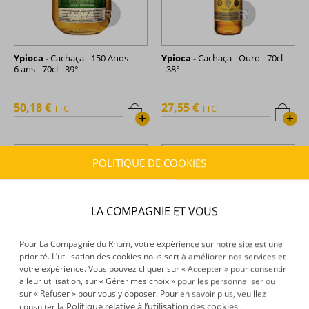
Ypioca -
Cachaça - 150 Anos -
Ypioca -
Cachaça - Ouro - 70cl
6 ans - 70cl - 39°
- 38°
50,18 €
27,55 €
TTC
TTC
+
+
POLITIQUE DE COOKIES
LA COMPAGNIE ET VOUS
Pour La Compagnie du Rhum, votre expérience sur notre site est une
priorité. L’utilisation des cookies nous sert à améliorer nos services et
votre expérience. Vous pouvez cliquer sur « Accepter » pour consentir
à leur utilisation, sur « Gérer mes choix » pour les personnaliser ou
sur « Refuser » pour vous y opposer. Pour en savoir plus, veuillez
Ypioca -
Cachaça - Prata - 1L -
Ypioca -
Cachaça -
Politique relative à l’utilisation des cookies
consulter la
.
38°
Castanheira - 70cl - 38°