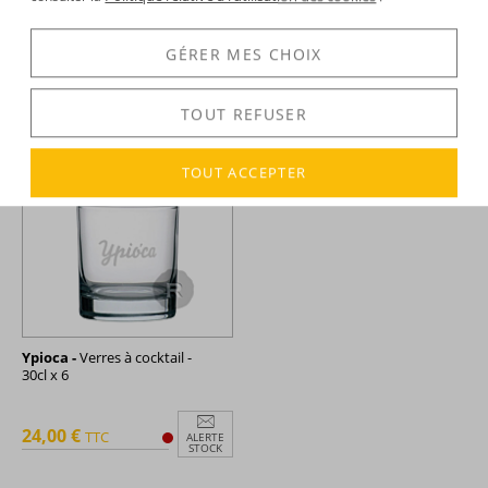
GÉRER MES CHOIX
27,84 €
28,20 €
TTC
TTC
ALERTE
+
STOCK
TOUT REFUSER
TOUT ACCEPTER
Ypioca -
Verres à cocktail -
30cl x 6
24,00 €
TTC
ALERTE
STOCK