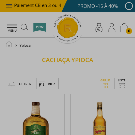
Paiement CB en 3 ou 4x dès 100 €
Livraison offer
PROMO -15 À 40%
0
MENU
Ypioca
CACHAÇA
YPIOCA
GRILLE
LISTE
FILTRER
TRIER