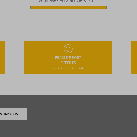
Vous avez vu
2
article(s) sur 2
FRAIS DE PORT
OFFERTS
dès 150 € d’achat
 M'INSCRIS