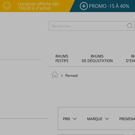
Livraison offerte dès
PROMO -15 À 40%
150,00 € d'achat
RHUMS
RHUMS
R
FESTIFS
DE DÉGUSTATION
D'EX
Pernod
PRIX
MARQUE
PROVEN