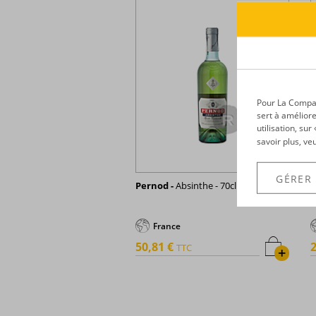
Pour La Compagn
sert à améliore
utilisation, su
savoir plus, ve
GÉRER
Pernod -
Absinthe - 70cl - 68°
P
-
France
50,81 €
2
TTC
+