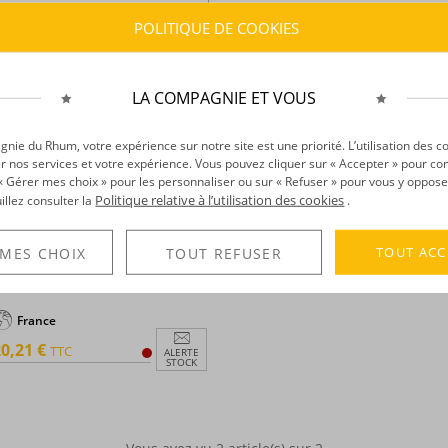
POLITIQUE DE COOKIES
LA COMPAGNIE ET VOUS
ie du Rhum, votre expérience sur notre site est une priorité. L’utilisation des c
r nos services et votre expérience. Vous pouvez cliquer sur « Accepter » pour con
r « Gérer mes choix » pour les personnaliser ou sur « Refuser » pour vous y oppose
Politique relative à l’utilisation des cookies
uillez consulter la
.
TOUT ACC
 MES CHOIX
TOUT REFUSER
ernod -
Pastis - Spiritueux anisé
 70cl - 40°
France
0,21 €
TTC
ALERTE
STOCK