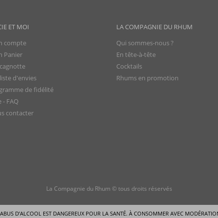
CIE ET MOI
LA COMPAGNIE DU RHUM
 compte
Qui sommes-nous ?
 Panier
En tête-à-tête
cagnotte
Cocktails
iste d'envies
Rhums en promotion
gramme de fidélité
e - FAQ
s contacter
La Compagnie du Rhum © tous droits réservés
’ABUS D’ALCOOL EST DANGEREUX POUR LA SANTÉ.
À CONSOMMER AVEC MODÉRATIO