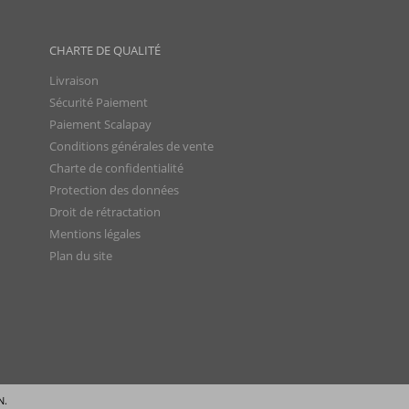
CHARTE DE QUALITÉ
Livraison
Sécurité Paiement
Paiement Scalapay
Conditions générales de vente
Charte de confidentialité
Protection des données
Droit de rétractation
Mentions légales
Plan du site
N.