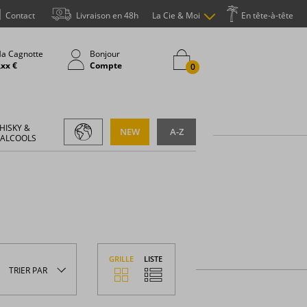
Contact
Livraison en 48h
La Cie & Moi
En tête-à-tête
a Cagnotte
Bonjour
,xx €
Compte
0
HISKY &
NEW
A-Z
 ALCOOLS
GRILLE
LISTE
TRIER
PAR