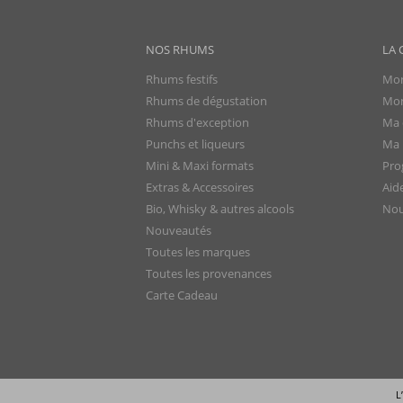
NOS RHUMS
LA 
Rhums festifs
Mon
Rhums de dégustation
Mon
Rhums d'exception
Ma 
Punchs et liqueurs
Ma l
Mini & Maxi formats
Pro
Extras & Accessoires
Aid
Bio, Whisky & autres alcools
Nou
Nouveautés
Toutes les marques
Toutes les provenances
Carte Cadeau
L