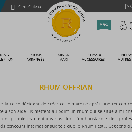
Carte Cadeau
M
x
HUMS
RHUMS
MINI &
EXTRAS &
BIO, W
CEPTION
ARRANGÉS
MAXI
ACCESSOIRES
AUTRES
RHUM
OFFRIAN
e la Loire décident de créer cette marque après une rencontre 
e à son aide, ils mettent au point un rhum qui se situe à mi-ch
 Leurs premières créations suscitent l’enthousiasme des profes
ands concours internationaux tels que le Rhum Fest… Gageons qu