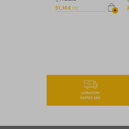
51,16 €
3
TTC
+
LIVRAISON
RAPIDE 48H