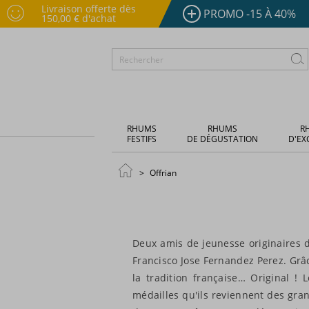
Livraison offerte dès
PROMO -15 À 40%
150,00 € d'achat
RHUMS
RHUMS
R
FESTIFS
DE DÉGUSTATION
D'EX
Offrian
Deux amis de jeunesse originaires d
Francisco Jose Fernandez Perez. Grâc
la tradition française… Original !
médailles qu'ils reviennent des gr