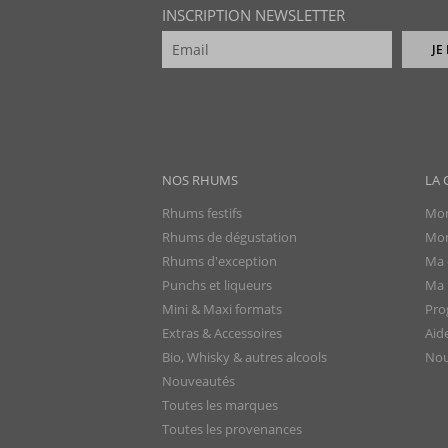
INSCRIPTION NEWSLETTER
JE
NOS RHUMS
LA 
Rhums festifs
Mon
Rhums de dégustation
Mon
Rhums d'exception
Ma 
Punchs et liqueurs
Ma l
Mini & Maxi formats
Pro
Extras & Accessoires
Aid
Bio, Whisky & autres alcools
Nou
Nouveautés
Toutes les marques
Toutes les provenances