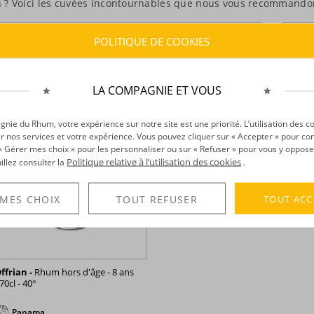
on ? Voici les cuvées incontournables que nous vous recommand
POLITIQUE DE COOKIES
ANCE
VIEILLISSEMENT
TOUS LES FILTRES
LA COMPAGNIE ET VOUS
ie du Rhum, votre expérience sur notre site est une priorité. L’utilisation des c
r nos services et votre expérience. Vous pouvez cliquer sur « Accepter » pour con
r « Gérer mes choix » pour les personnaliser ou sur « Refuser » pour vous y oppose
Politique relative à l’utilisation des cookies
uillez consulter la
.
TOUT ACC
 MES CHOIX
TOUT REFUSER
ffrian -
Rhum hors d'âge - 8 ans
 70cl - 40°
Panama