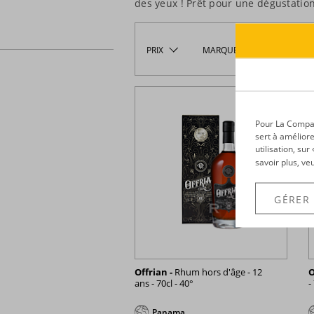
des yeux ! Prêt pour une dégustati
PRIX
MARQUE
PROVEN
Pour La Compagn
sert à améliore
utilisation, su
savoir plus, ve
GÉRER
Offrian -
Rhum hors d'âge - 12
O
ans - 70cl - 40°
-
Panama