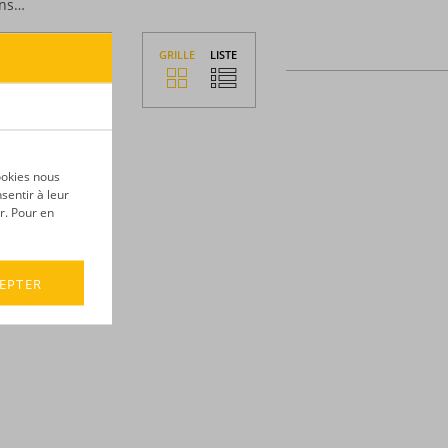
ons…
GRILLE
LISTE
TRIER
PAR
ookies nous
sentir à leur
r. Pour en
EPTER