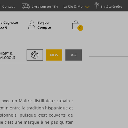
Contact
Livraison en 48h
La Cie & Moi
En tête-à-tête
a Cagnotte
Bonjour
,xx €
Compte
0
HISKY &
NEW
A-Z
 ALCOOLS
avec un Maître distillateur cubain :
emin entre la tradition hispanique et
sionnels, puisque c’est couverts de
e c’est une marque à ne pas quitter