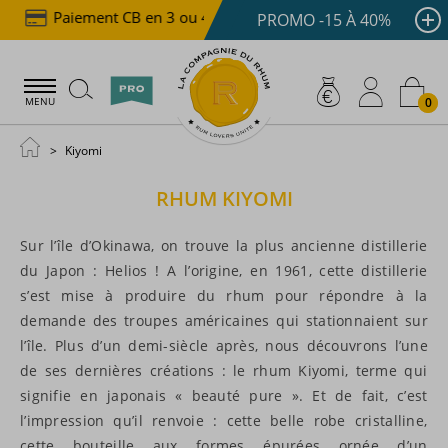
Paiement CB en 3 ou 4x dès 100 €
Livraison offe
PROMO -15 À 40%
0
MENU
Kiyomi
RHUM
KIYOMI
Sur l’île d’Okinawa, on trouve la plus ancienne distillerie
du Japon : Helios ! A l’origine, en 1961, cette distillerie
s’est mise à produire du rhum pour répondre à la
demande des troupes américaines qui stationnaient sur
l’île. Plus d’un demi-siècle après, nous découvrons l’une
de ses dernières créations : le rhum Kiyomi, terme qui
signifie en japonais « beauté pure ». Et de fait, c’est
l’impression qu’il renvoie : cette belle robe cristalline,
cette bouteille aux formes épurées ornée d’un