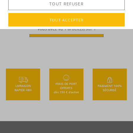
TOUT REFUSER
45,16 €
TTC
+
TOUT ACCEPTER
Vous avez vu
1
article(s) sur 1
FRAIS DE PORT
LIVRAISON
PAIEMENT 100%
OFFERTS
RAPIDE 48H
SÉCURISÉ
dès 150 € d’achat