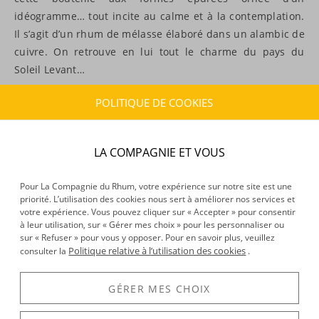
idéogramme… tout incite au calme et à la contemplation.
Il s’agit d’un rhum de mélasse élaboré dans un alambic de
cuivre. On retrouve en lui tout le charme du pays du
Soleil Levant…
POLITIQUE DE COOKIES
GRILLE
LISTE
FILTRER
TRIER
LA COMPAGNIE ET VOUS
Pour La Compagnie du Rhum, votre expérience sur notre site est une
priorité. L’utilisation des cookies nous sert à améliorer nos services et
votre expérience. Vous pouvez cliquer sur « Accepter » pour consentir
à leur utilisation, sur « Gérer mes choix » pour les personnaliser ou
sur « Refuser » pour vous y opposer. Pour en savoir plus, veuillez
Politique relative à l’utilisation des cookies
consulter la
.
GÉRER MES CHOIX
Kiyomi -
Rhum blanc -
Okinawa - 70cl - 40°