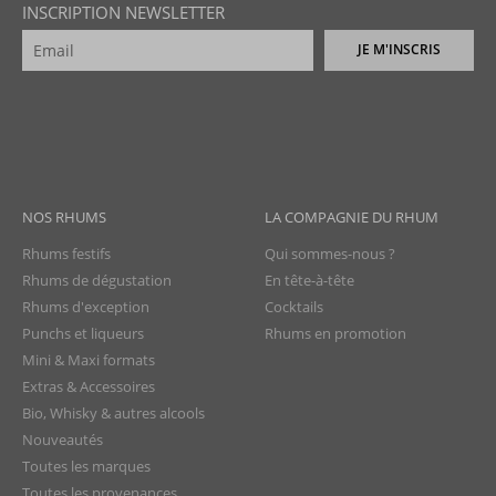
INSCRIPTION NEWSLETTER
JE M'INSCRIS
NOS RHUMS
LA COMPAGNIE DU RHUM
Rhums festifs
Qui sommes-nous ?
Rhums de dégustation
En tête-à-tête
Rhums d'exception
Cocktails
Punchs et liqueurs
Rhums en promotion
Mini & Maxi formats
Extras & Accessoires
Bio, Whisky & autres alcools
Nouveautés
Toutes les marques
Toutes les provenances