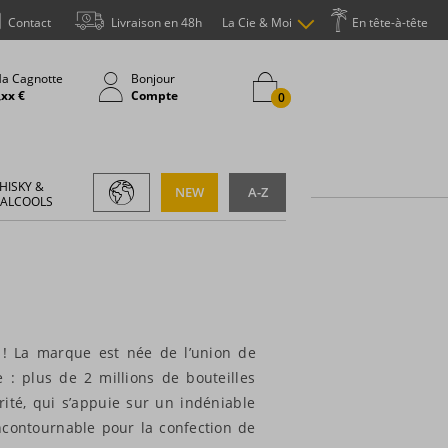
Contact
Livraison en 48h
La Cie & Moi
En tête-à-tête
a Cagnotte
Bonjour
,xx €
Compte
0
HISKY &
NEW
A-Z
 ALCOOLS
! La marque est née de l’union de
 : plus de 2 millions de bouteilles
ité, qui s’appuie sur un indéniable
contournable pour la confection de