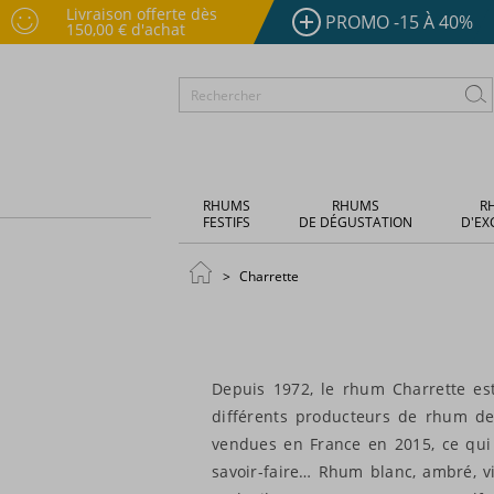
Livraison offerte dès
PROMO -15 À 40%
150,00 € d'achat
RHUMS
RHUMS
R
FESTIFS
DE DÉGUSTATION
D'EX
Charrette
Depuis 1972, le rhum Charrette es
différents producteurs de rhum de 
vendues en France en 2015, ce qui 
savoir-faire… Rhum blanc, ambré, 