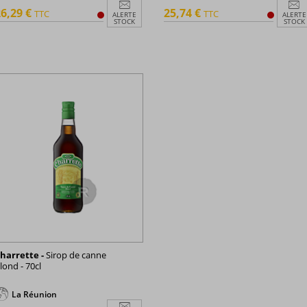
6,29 €
25,74 €
TTC
TTC
ALERTE
ALERTE
STOCK
STOCK
harrette -
Sirop de canne
lond - 70cl
La Réunion