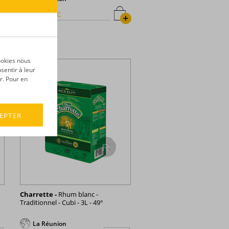
51,85 €
TTC
+
+
ookies nous
sentir à leur
r. Pour en
EPTER
Charrette -
Rhum blanc -
Traditionnel - Cubi - 3L - 49°
La Réunion