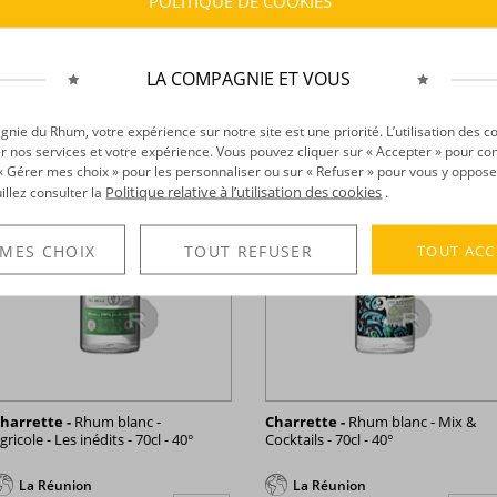
POLITIQUE DE COOKIES
6,90 €
36,64 €
TTC
TTC
+
LA COMPAGNIE ET VOUS
ie du Rhum, votre expérience sur notre site est une priorité. L’utilisation des c
r nos services et votre expérience. Vous pouvez cliquer sur « Accepter » pour con
r « Gérer mes choix » pour les personnaliser ou sur « Refuser » pour vous y oppose
Politique relative à l’utilisation des cookies
uillez consulter la
.
TOUT ACC
 MES CHOIX
TOUT REFUSER
harrette -
Rhum blanc -
Charrette -
Rhum blanc - Mix &
gricole - Les inédits - 70cl - 40°
Cocktails - 70cl - 40°
La Réunion
La Réunion