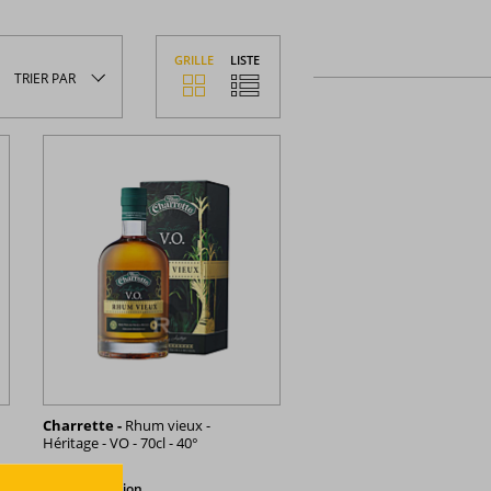
GRILLE
LISTE
TRIER
PAR
Charrette -
Rhum vieux -
Héritage - VO - 70cl - 40°
La Réunion