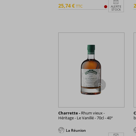
25,74 €
2
TTC
ALERTE
STOCK
Charrette -
Rhum vieux -
C
Héritage - Le Vanillé - 70cl - 40°
b
La Réunion