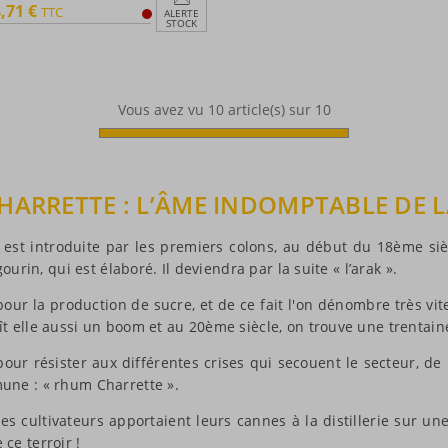
,71 €
TTC
ALERTE
STOCK
Vous avez vu
10
article(s) sur 10
HARRETTE : L’ÂME INDOMPTABLE DE 
re est introduite par les premiers colons, au début du 18ème s
ourin, qui est élaboré. Il deviendra par la suite « l’arak ».
pour la production de sucre, et de ce fait l'on dénombre très vit
 elle aussi un boom et au 20ème siècle, on trouve une trentaine 
pour résister aux différentes crises qui secouent le secteur, 
mune : « rhum Charrette ».
es cultivateurs apportaient leurs cannes à la distillerie sur un
ce terroir !