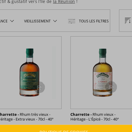
tif & gustatif vers l’île de
la Réunion
!
ANCE
VIEILLISSEMENT
TOUS LES FILTRES
harrette -
Rhum très vieux -
Charrette -
Rhum vieux -
éritage - Extra vieux - 70cl - 40°
Héritage - L'Épicé - 70cl - 40°
La Réunion
La Réunion