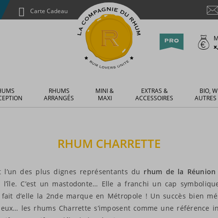
Carte Cadeau
M
x
HUMS
RHUMS
MINI &
EXTRAS &
BIO, W
CEPTION
ARRANGÉS
MAXI
ACCESSOIRES
AUTRES
RHUM
CHARRETTE
t l’un des plus dignes représentants du
rhum de la Réunion
l’île. C’est un mastodonte… Elle a franchi un cap symbolique
fait d’elle la 2nde marque en Métropole ! Un succès bien mér
vieux… les rhums Charrette s’imposent comme une référence in