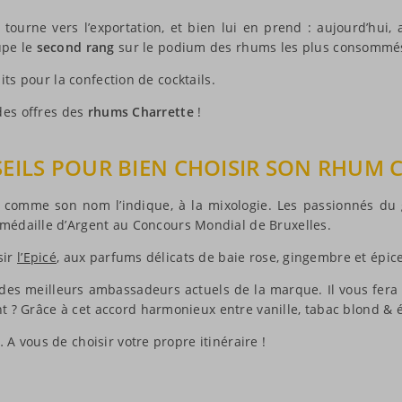
tourne vers l’exportation, et bien lui en prend : aujourd’hui, 
upe le
second rang
sur le podium des rhums les plus consommés
its pour la confection de cocktails.
 des offres des
rhums Charrette
!
EILS POUR BIEN CHOISIR SON RHUM 
 comme son nom l’indique, à la mixologie. Les passionnés du
édaille d’Argent au Concours Mondial de Bruxelles.
sir
l’Epicé
, aux parfums délicats de baie rose, gingembre et épice
 des meilleurs ambassadeurs actuels de la marque. Il vous fera 
 Grâce à cet accord harmonieux entre vanille, tabac blond & ép
A vous de choisir votre propre itinéraire !