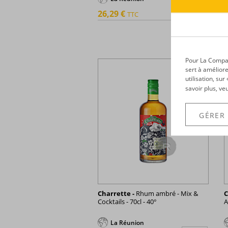
26,29 €
5
TTC
+
Pour La Compagn
sert à améliore
utilisation, su
savoir plus, ve
GÉRER
Charrette -
Rhum ambré - Mix &
C
Cocktails - 70cl - 40°
A
La Réunion