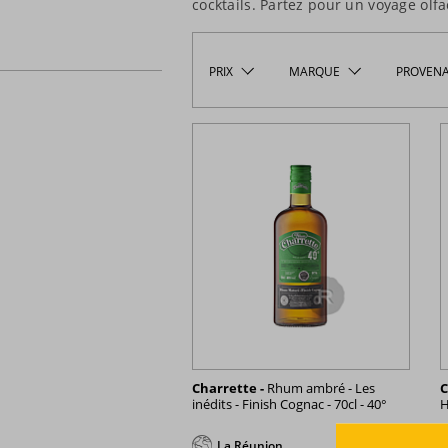
cocktails. Partez pour un voyage olfac
PRIX
MARQUE
PROVEN
Charrette -
Rhum ambré - Les
C
inédits - Finish Cognac - 70cl - 40°
H
La Réunion