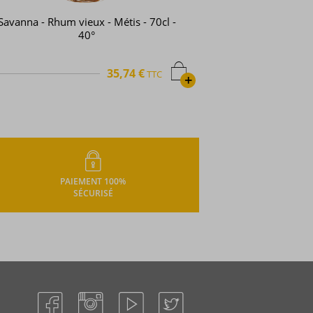
Savanna - Rhum vieux - Métis - 70cl -
40°
35,74 €
TTC
+
PAIEMENT 100%
SÉCURISÉ