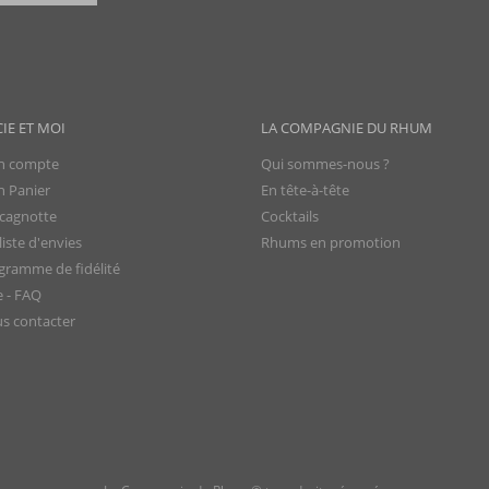
CIE ET MOI
LA COMPAGNIE DU RHUM
 compte
Qui sommes-nous ?
 Panier
En tête-à-tête
cagnotte
Cocktails
iste d'envies
Rhums en promotion
gramme de fidélité
e - FAQ
s contacter