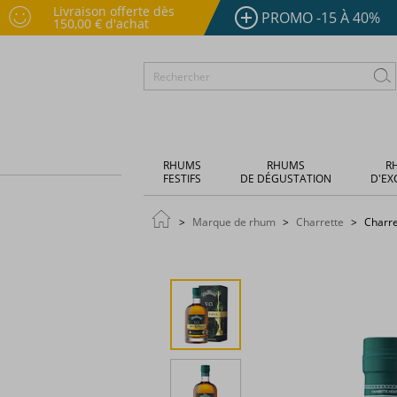
Livraison offerte dès
PROMO -15 À 40%
150,00 € d'achat
RHUMS
RHUMS
R
FESTIFS
DE DÉGUSTATION
D'EX
Marque de rhum
Charrette
Charre