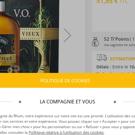
51,85 €
TTC
52 Ti'Points
( 
ma cagnotte en ache
ESTIMATION
Délais :
Entre le
10
Frais :
À partir de 9
POLITIQUE DE COOKIES
CARACTÉRISTI
Type d’alcool :
Rhum
LA COMPAGNIE ET VOUS
Provenance :
La R
Distillation :
Colon
ie du Rhum, votre expérience sur notre site est une priorité. L’utilisation des c
r nos services et votre expérience. Vous pouvez cliquer sur « Accepter » pour con
Environnement de v
r « Gérer mes choix » pour les personnaliser ou sur « Refuser » pour vous y oppose
Volume :
70CL
Politique relative à l’utilisation des cookies
uillez consulter la
.