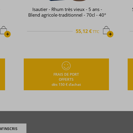
-
Isautier - Rhum très vieux - 5 ans -
Blend agricole-traditionnel - 70cl - 40°
55,12 €
TTC
+
+
FRAIS DE PORT
OFFERTS
dès 150 € d’achat
 M'INSCRIS