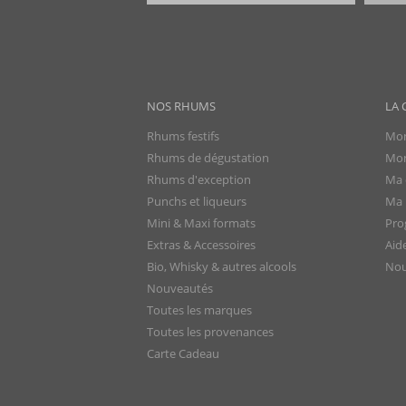
NOS RHUMS
LA 
Rhums festifs
Mon
Rhums de dégustation
Mon
Rhums d'exception
Ma 
Punchs et liqueurs
Ma l
Mini & Maxi formats
Pro
Extras & Accessoires
Aid
Bio, Whisky & autres alcools
Nou
Nouveautés
Toutes les marques
Toutes les provenances
Carte Cadeau