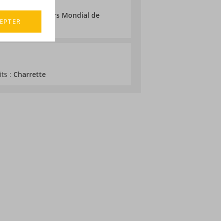
 2021 au Concours Mondial de
EPTER
its :
Charrette