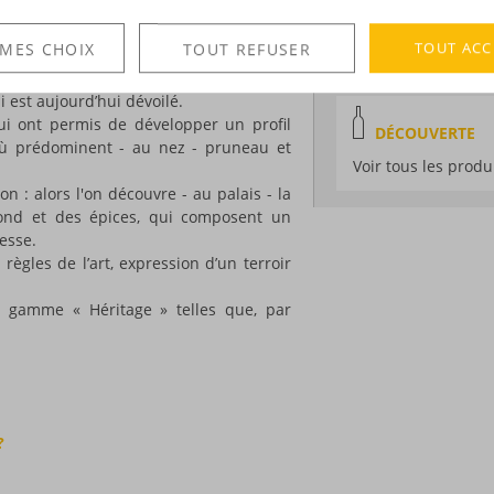
Degré :
40°
tie de l’histoire de l’île de la Réunion…
utour du monde, par les amoureux de ce
Médailles :
Argent
TOUT ACC
 MES CHOIX
TOUT REFUSER
Bruxelles
e la marque : probablement ce rhum
 est aujourd’hui dévoilé.
ui ont permis de développer un profil
DÉCOUVERTE
où prédominent - au nez - pruneau et
Voir tous les produ
ion : alors l'on découvre - au palais - la
lond et des épices, qui composent un
esse.
ègles de l’art, expression d’un terroir
a gamme « Héritage » telles que, par
?