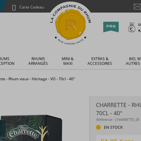
Carte Cadeau
M
x
HUMS
RHUMS
MINI &
EXTRAS &
BIO, W
CEPTION
ARRANGÉS
MAXI
ACCESSOIRES
AUTRES
tte - Rhum vieux - Héritage - VO - 70cl - 40°
CHARRETTE - RHU
70CL - 40°
Référence : CHARRETTE_05
EN STOCK