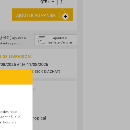
-
+
QTÉ :
AJOUTER AU PANIER
1,04€ )
ajoutés à
Ajouter à
ma liste d’envies
tant ce produit
 DE LIVRAISON
/08/2026
et le
11/08/2026
,90 € (
)
OFFERTS DÈS 150 € D’ACHAT
QUES DU PRODUIT
 traditionnel
éunion
ne
ookies nous
sentir à leur
ieillissement :
Tropical
r. Pour en