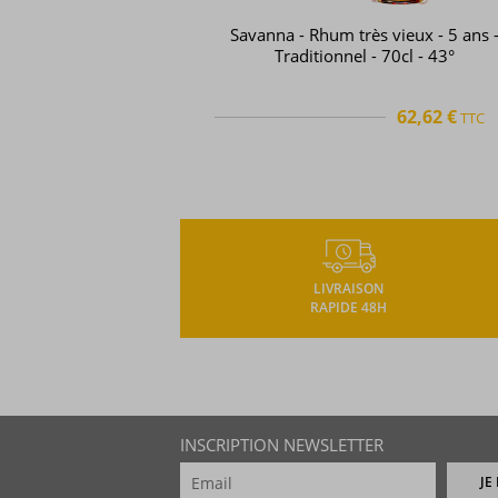
Savanna - Rhum très vieux - 5 ans 
Traditionnel - 70cl - 43°
62,62 €
TTC
TTC
+
LIVRAISON
RAPIDE 48H
INSCRIPTION NEWSLETTER
JE