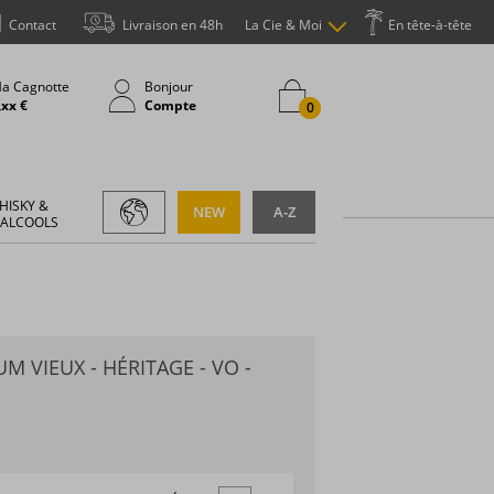
Contact
Livraison en 48h
La Cie & Moi
En tête-à-tête
a Cagnotte
Bonjour
,xx €
Compte
0
HISKY &
NEW
A-Z
 ALCOOLS
M VIEUX - HÉRITAGE - VO -