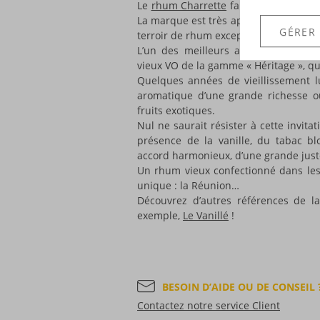
Le
rhum Charrette
fait aujourd'hui par
La marque est très appréciée, tout a
GÉRER
terroir de rhum exceptionnel.
L’un des meilleurs ambassadeurs d
vieux VO de la gamme « Héritage », qui
Quelques années de vieillissement l
aromatique d’une grande richesse 
fruits exotiques.
Nul ne saurait résister à cette invitat
présence de la vanille, du tabac b
accord harmonieux, d’une grande just
Un rhum vieux confectionné dans les r
unique : la Réunion…
Découvrez d’autres références de l
exemple,
Le Vanillé
!
BESOIN D’AIDE OU DE CONSEIL 
Contactez notre service Client