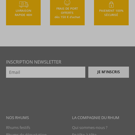
FRAIS DE PORT
LIVRAISON
PAIEMENT 100%
OFFERTS
RAPIDE 48H
SÉCURISÉ
dès 150 € d’achat
INSCRIPTION NEWSLETTER
JE M'INSCRIS
NOS RHUMS
LA COMPAGNIE DU RHUM
Rhums festifs
Qui sommes-nous ?
Rhums de dégustation
En tête-à-tête