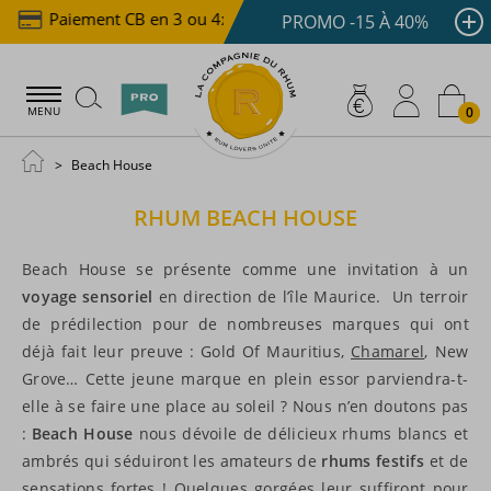
Paiement CB en 3 ou 4x dès 100 €
Livraison offert
PROMO -15 À 40%
0
MENU
Beach House
RHUM
BEACH HOUSE
Beach House se présente comme une invitation à un
voyage sensoriel
en direction de l’île Maurice. Un terroir
de prédilection pour de nombreuses marques qui ont
déjà fait leur preuve : Gold Of Mauritius,
Chamarel
, New
Grove… Cette jeune marque en plein essor parviendra-t-
elle à se faire une place au soleil ? Nous n’en doutons pas
:
Beach House
nous dévoile de délicieux rhums blancs et
ambrés qui séduiront les amateurs de
rhums festifs
et de
sensations fortes ! Quelques gorgées leur suffiront pour