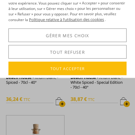
votre expérience. Vous pouvez cliquer sur « Accepter » pour consentir
à leur utilisation, sur « Gérer mes choix » pour les personnaliser ou
sur « Refuser » pour vous y opposer. Pour en savoir plus, veuillez
Politique relative à l’utilisation des cookies
consulter la
.
GÉRER MES CHOIX
TOUT REFUSER
TOUT ACCEPTER
Beach House -
Rhum blanc -
Beach House -
Rhum blanc -
Spiced - 70cl - 40°
White Spiced - Special Edition
- 70cl - 40°
36,24 €
38,87 €
TTC
TTC
+
+