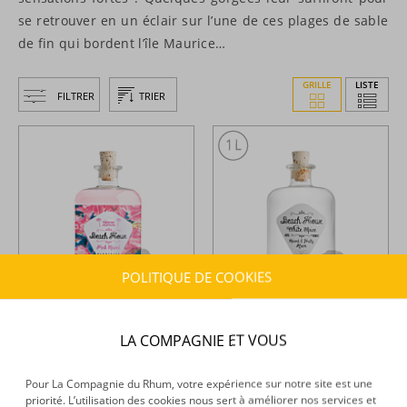
se retrouver en un éclair sur l’une de ces plages de sable
de fin qui bordent l’île Maurice…
GRILLE
LISTE
FILTRER
TRIER
POLITIQUE DE COOKIES
Beach House -
Rhum blanc -
Beach House -
Rhum blanc -
LA COMPAGNIE ET VOUS
Pink Spiced - 70cl - 40°
Spiced - 1L - 40°
Pour La Compagnie du Rhum, votre expérience sur notre site est une
37,39 €
48,74 €
TTC
TTC
priorité. L’utilisation des cookies nous sert à améliorer nos services et
+
+