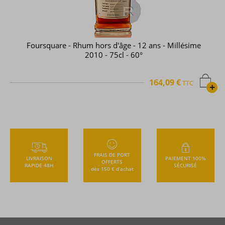
Foursquare - Rhum hors d'âge - 12 ans - Millésime
2010 - 75cl - 60°
164,09 €
TTC
+
FRAIS DE PORT
LIVRAISON
PAIEMENT 100%
OFFERTS
RAPIDE 48H
SÉCURISÉ
dès 150 € d’achat