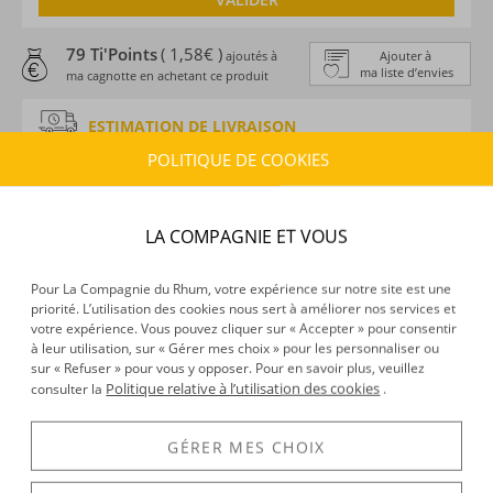
79 Ti'Points
( 1,58€ )
ajoutés à
Ajouter à
ma liste d’envies
ma cagnotte en achetant ce produit
ESTIMATION DE LIVRAISON
Délais :
Entre le
10/08/2026
et le
11/08/2026
POLITIQUE DE COOKIES
Frais :
À partir de 9,90 € (
)
OFFERTS DÈS 150 € D’ACHAT
LA COMPAGNIE ET VOUS
CARACTÉRISTIQUES DU PRODUIT
Pour La Compagnie du Rhum, votre expérience sur notre site est une
Type d’alcool :
Rhum traditionnel
priorité. L’utilisation des cookies nous sert à améliorer nos services et
Provenance :
Barbade
votre expérience. Vous pouvez cliquer sur « Accepter » pour consentir
Distillation :
Alambic
à leur utilisation, sur « Gérer mes choix » pour les personnaliser ou
sur « Refuser » pour vous y opposer. Pour en savoir plus, veuillez
Environnement de vieillissement :
Continental,
Politique relative à l’utilisation des cookies
consulter la
.
Dynamique, Tropical
Volume :
50CL
GÉRER MES CHOIX
Degré :
59.1°