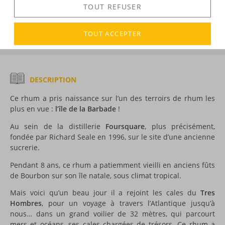
TOUT REFUSER
DÉCOUVERTE
Voir tous les produits :
Les Frères de la Côte
TOUT ACCEPTER
DESCRIPTION
Ce rhum a pris naissance sur l’un des terroirs de rhum les
plus en vue :
l’île de la Barbade
!
Au sein de la distillerie
Foursquare
, plus précisément,
fondée par Richard Seale en 1996, sur le site d’une ancienne
sucrerie.
Pendant 8 ans, ce rhum a patiemment vieilli en anciens fûts
de Bourbon sur son île natale, sous climat tropical.
Mais voici qu’un beau jour il a rejoint les cales du
Tres
Hombres
, pour un voyage à travers l’Atlantique jusqu’à
nous… dans un grand voilier de 32 mètres, qui parcourt
mers et océans, ses cales chargées de trésors. Ce rhum a