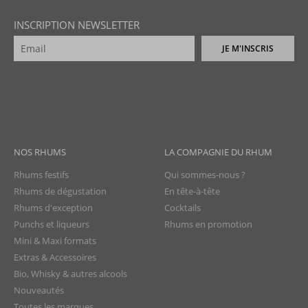
INSCRIPTION NEWSLETTER
JE M'INSCRIS
NOS RHUMS
LA COMPAGNIE DU RHUM
Rhums festifs
Qui sommes-nous ?
Rhums de dégustation
En tête-à-tête
Rhums d'exception
Cocktails
Punchs et liqueurs
Rhums en promotion
Mini & Maxi formats
Extras & Accessoires
Bio, Whisky & autres alcools
Nouveautés
Toutes les marques