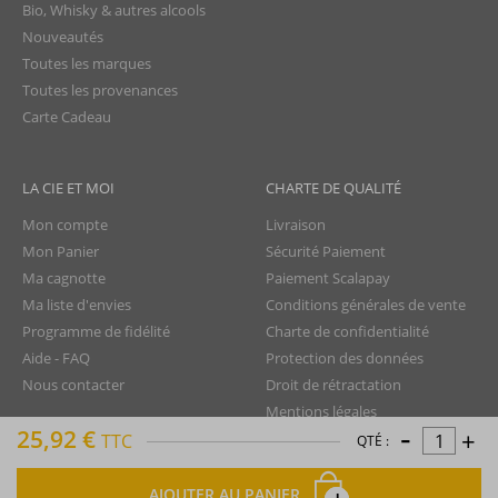
Bio, Whisky & autres alcools
Nouveautés
Toutes les marques
Toutes les provenances
Carte Cadeau
LA CIE ET MOI
CHARTE DE QUALITÉ
Mon compte
Livraison
Mon Panier
Sécurité Paiement
Ma cagnotte
Paiement Scalapay
Ma liste d'envies
Conditions générales de vente
Programme de fidélité
Charte de confidentialité
Aide - FAQ
Protection des données
Nous contacter
Droit de rétractation
Mentions légales
-
25,92 €
+
Plan du site
TTC
QTÉ :
AJOUTER AU PANIER