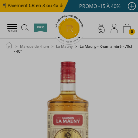
Paiement CB en 3 ou 4x dès 100 €
Livraison offerte d
PROMO -15 À 40%
0
MENU
Marque de rhum
La Mauny
La Mauny - Rhum ambré - 70cl
- 40°