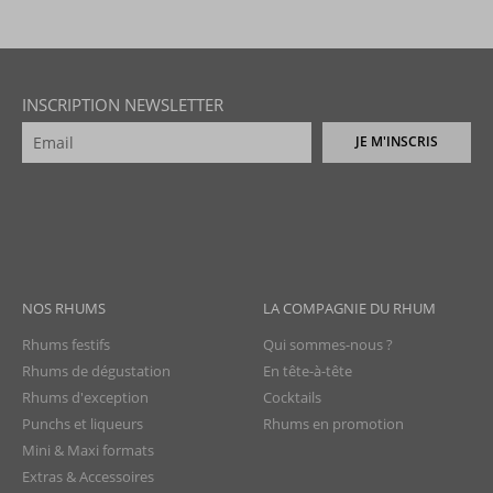
INSCRIPTION NEWSLETTER
JE M'INSCRIS
NOS RHUMS
LA COMPAGNIE DU RHUM
Rhums festifs
Qui sommes-nous ?
Rhums de dégustation
En tête-à-tête
Rhums d'exception
Cocktails
Punchs et liqueurs
Rhums en promotion
Mini & Maxi formats
Extras & Accessoires