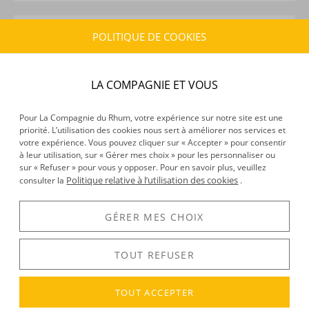
CARACTÉRISTIQUES DU PRODUIT
POLITIQUE DE COOKIES
Type d’alcool :
Rhum agricole
Provenance :
Martinique
LA COMPAGNIE ET VOUS
Label :
AOC
Distillation :
Colonne
Pour La Compagnie du Rhum, votre expérience sur notre site est une
Environnement de vieillissement :
Tropical
priorité. L’utilisation des cookies nous sert à améliorer nos services et
Volume :
70CL
votre expérience. Vous pouvez cliquer sur « Accepter » pour consentir
Degré :
40°
à leur utilisation, sur « Gérer mes choix » pour les personnaliser ou
sur « Refuser » pour vous y opposer. Pour en savoir plus, veuillez
Politique relative à l’utilisation des cookies
consulter la
.
DÉCOUVERTE
GÉRER MES CHOIX
Voir tous les produits :
La Mauny
TOUT REFUSER
DESCRIPTION
TOUT ACCEPTER