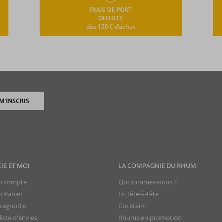
FRAIS DE PORT
OFFERTS
dès 150 € d’achat
 M'INSCRIS
CIE ET MOI
LA COMPAGNIE DU RHUM
 compte
Qui sommes-nous ?
 Panier
En tête-à-tête
cagnotte
Cocktails
iste d'envies
Rhums en promotion