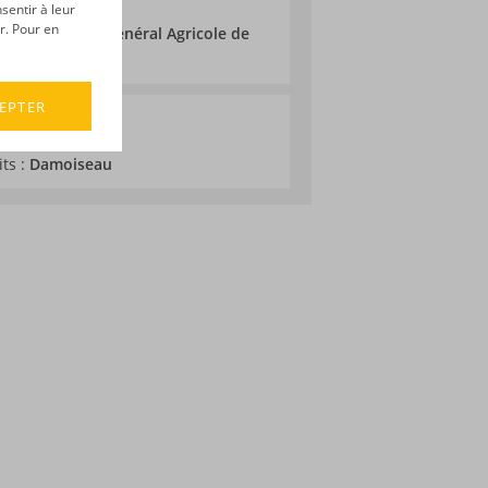
sentir à leur
r. Pour en
 au Concours Général Agricole de
EPTER
its :
Damoiseau