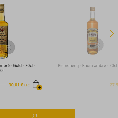
Reimonenq - Rhum ambré - 70cl - 40°
27,52 €
TTC