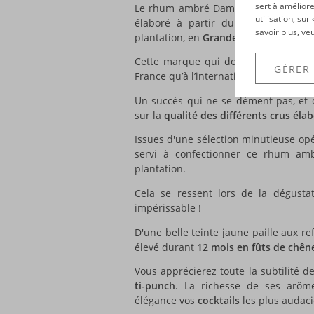
sert à améliore
Le rhum ambré Damoiseau est un
rh
utilisation, su
élaboré à partir du pur jus des ca
savoir plus, ve
plantation, en
Grande-Terre
.
Cette marque qui domine le marché 
GÉRER
France qu’à l’international.
Un succès qui ne se dément pas, et qu
sur la
qualité des différents crus éla
Issues d'une sélection minutieuse op
servi à confectionner ce rhum amb
plantation.
Cela se ressent lors de la dégusta
impérissable !
D'une belle teinte jaune paille aux re
élevé durant
12 mois en fûts de chên
Vous apprécierez toute la subtilité
ti-punch
. La richesse de ses arôm
élégance vos
cocktails
les plus audaci