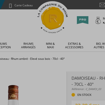
Carte Cadeau
M
x
HUMS
RHUMS
MINI &
EXTRAS &
BIO, W
CEPTION
ARRANGÉS
MAXI
ACCESSOIRES
AUTRES
iseau - Rhum ambré - Elevé sous bois - 70cl - 40°
DAMOISEAU - RH
- 70CL - 40°
Référence : C_DAMOI_03
EN STOCK