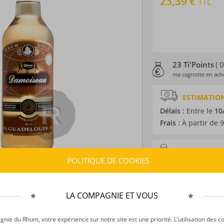
23,39 €
TTC
23 Ti'Points
( 
ma cagnotte en ache
ESTIMATION
Délais :
Entre le
10
Frais :
À partir de 9
CARACTÉRISTI
POLITIQUE DE COOKIES
Type d’alcool :
Rhum
Provenance :
Guad
Distillation :
Colon
LA COMPAGNIE ET VOUS
Environnement de v
Volume :
70CL
ie du Rhum, votre expérience sur notre site est une priorité. L’utilisation des c