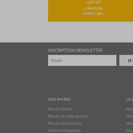
LIVRAISON
RAPIDE 48H
INSCRIPTION NEWSLETTER
JE
NOS RHUMS
LA 
Rhums festifs
Mon
Rhums de dégustation
Mon
Rhums d'exception
Ma 
Punchs et liqueurs
Ma l