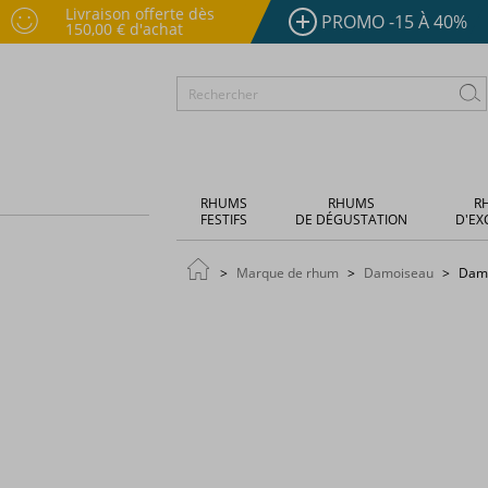
Livraison offerte dès
PROMO -15 À 40%
150,00 € d'achat
RHUMS
RHUMS
R
FESTIFS
DE DÉGUSTATION
D'EX
Marque de rhum
Damoiseau
Damo