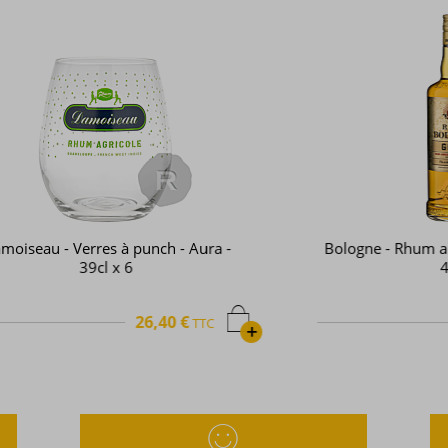
-
Bologne - Rhum ambré - Gold - 70cl -
40°
30,01 €
TTC
+
+