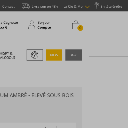
Contact
Livraison en 48h
La Cie & Moi
En tête-à-tête
a Cagnotte
Bonjour
,xx €
Compte
0
HISKY &
NEW
A-Z
 ALCOOLS
UM AMBRÉ - ELEVÉ SOUS BOIS