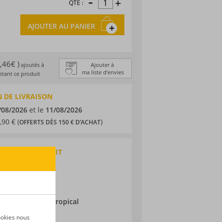
-
+
QTÉ :
AJOUTER AU PANIER
0,46€ )
ajoutés à
Ajouter à
ma liste d’envies
tant ce produit
 DE LIVRAISON
/08/2026
et le
11/08/2026
,90 € (
)
OFFERTS DÈS 150 € D’ACHAT
QUES DU PRODUIT
 agricole
eloupe
ne
ieillissement :
Tropical
ookies nous