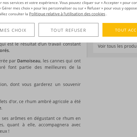
Degré :
40°
r nos services et votre expérience. Vous pouvez cliquer sur « Accepter » pour con
um agricole
produit en
Guadeloupe
et
r « Gérer mes choix » pour les personnaliser ou sur « Refuser » pour vous y oppose
Médailles :
Or 2025
nnes cultivées et récoltées sur leur
Politique relative à l’utilisation des cookies
uillez consulter la
.
Paris
local exporte à présent aussi bien en
TOUT ACC
 MES CHOIX
TOUT REFUSER
DÉCOUVERTE
i est le résultat d’un travail constant
Voir tous les produ
borés
.
érée par
Damoiseau
, les cannes qui ont
ré font partie des meilleures de la
tion, dont vous garderez un souvenir
flets d'or, ce rhum ambré agricole a été
e
.
 de ses arômes en dégustant ce rhum en
es, quant à elle, accompagnera avec
eux !