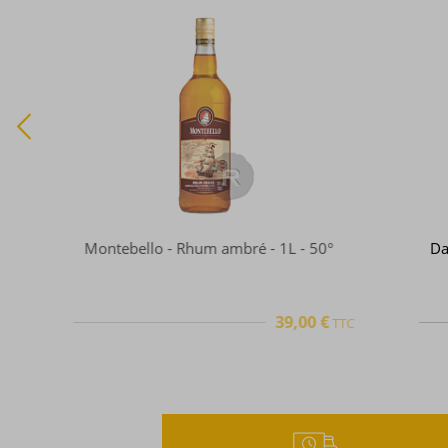
Damoiseau - Verres à punch - Aura 
39cl x 6
26,40 €
TTC
TTC