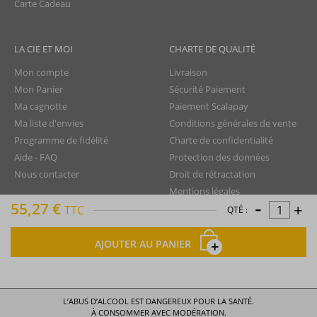
Carte Cadeau
LA CIE ET MOI
CHARTE DE QUALITÉ
Mon compte
Livraison
Mon Panier
Sécurité Paiement
Ma cagnotte
Paiement Scalapay
Ma liste d'envies
Conditions générales de vente
Programme de fidélité
Charte de confidentialité
Aide - FAQ
Protection des données
Nous contacter
Droit de rétractation
Mentions légales
-
55,27 €
+
Plan du site
TTC
QTÉ :
AJOUTER AU PANIER
La Compagnie du Rhum © tous droits réservés
L’ABUS D’ALCOOL EST DANGEREUX POUR LA SANTÉ.
À CONSOMMER AVEC MODÉRATION.