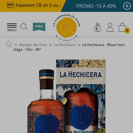
Paiement CB en 3 ou 4x dès 100 €
Livraison offer
PROMO -15 À 40%
0
MENU
Marque de rhum
La Hechicera
La Hechicera - Rhum hors
d'âge - 70cl - 40°