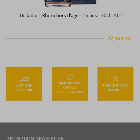
Dictador - Rhum hors d'âge - 16 ans - 70cl - 40°
77,36 €
TTC
FRAIS DE PORT
LIVRAISON
PAIEMENT 100%
OFFERTS
RAPIDE 48H
SÉCURISÉ
dès 150 € d’achat
INSCRIPTION NEWSLETTER