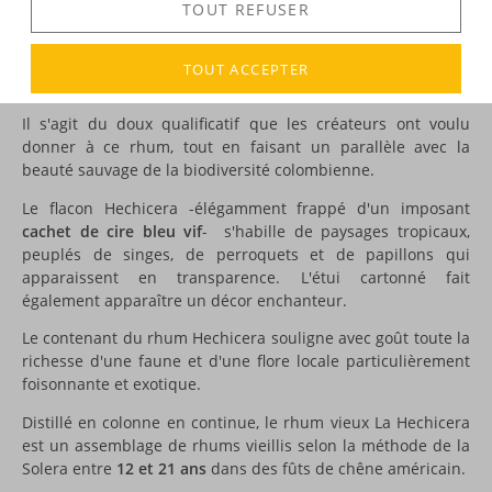
TOUT REFUSER
DESCRIPTION
Le rhum
La Hechicera
est originaire de
Colombie
. Hechicera
TOUT ACCEPTER
signifie « enchanteresse » en Espagnol.
Il s'agit du doux qualificatif que les créateurs ont voulu
donner à ce rhum, tout en faisant un parallèle avec la
beauté sauvage de la biodiversité colombienne.
Le flacon Hechicera -élégamment frappé d'un imposant
cachet de cire bleu vif
- s'habille de paysages tropicaux,
peuplés de singes, de perroquets et de papillons qui
apparaissent en transparence. L'étui cartonné fait
également apparaître un décor enchanteur.
Le contenant du rhum Hechicera souligne avec goût toute la
richesse d'une faune et d'une flore locale particulièrement
foisonnante et exotique.
Distillé en colonne en continue, le rhum vieux La Hechicera
est un assemblage de rhums vieillis selon la méthode de la
Solera entre
12 et 21 ans
dans des fûts de chêne américain.