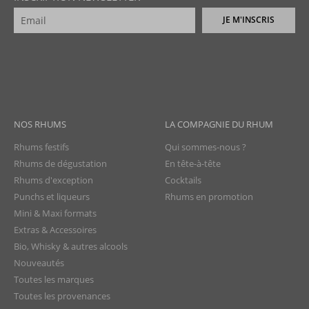
JE M'INSCRIS
NOS RHUMS
LA COMPAGNIE DU RHUM
Rhums festifs
Qui sommes-nous ?
Rhums de dégustation
En tête-à-tête
Rhums d'exception
Cocktails
Punchs et liqueurs
Rhums en promotion
Mini & Maxi formats
Extras & Accessoires
Bio, Whisky & autres alcools
Nouveautés
Toutes les marques
Toutes les provenances