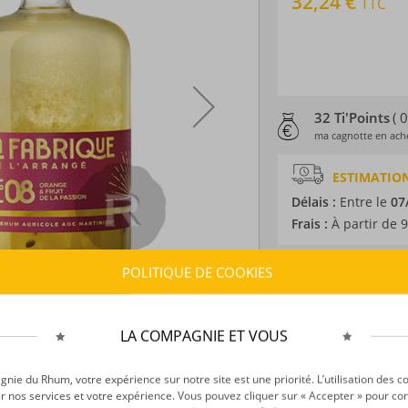
32,24 €
TTC
32 Ti'Points
( 
ma cagnotte en ache
ESTIMATION
Délais :
Entre le
07
Frais :
À partir de 9
POLITIQUE DE COOKIES
CARACTÉRISTI
Type d’alcool :
Rhum
Provenance :
Franc
LA COMPAGNIE ET VOUS
Volume :
70CL
Degré :
32°
ie du Rhum, votre expérience sur notre site est une priorité. L’utilisation des c
r nos services et votre expérience. Vous pouvez cliquer sur « Accepter » pour con