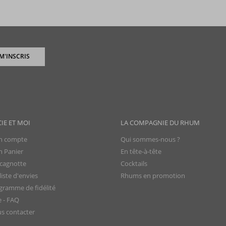
 M'INSCRIS
CIE ET MOI
LA COMPAGNIE DU RHUM
 compte
Qui sommes-nous ?
 Panier
En tête-à-tête
cagnotte
Cocktails
iste d'envies
Rhums en promotion
gramme de fidélité
e - FAQ
s contacter