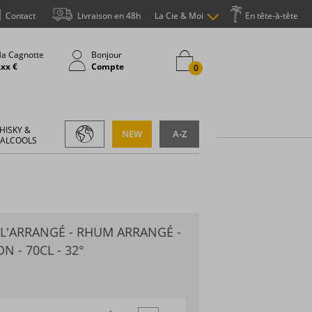
Contact
Livraison en 48h
La Cie & Moi
En tête-à-tête
a Cagnotte
Bonjour
,xx €
Compte
0
HISKY &
NEW
A-Z
 ALCOOLS
 L'ARRANGÉ - RHUM ARRANGÉ -
N - 70CL - 32°