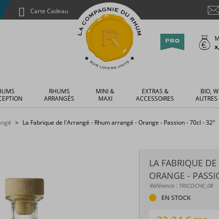
Carte Cadeau
M
x
HUMS
RHUMS
MINI &
EXTRAS &
BIO, W
CEPTION
ARRANGÉS
MAXI
ACCESSOIRES
AUTRES
rangé
La Fabrique de l'Arrangé - Rhum arrangé - Orange - Passion - 70cl - 32°
LA FABRIQUE DE
ORANGE - PASSIO
Référence : TRICOCHE_08
EN STOCK