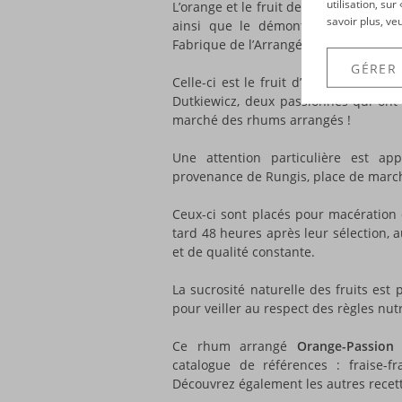
utilisation, su
L’orange et le fruit de la passion co
savoir plus, ve
ainsi que le démontre ce
rhum ar
Fabrique de l’Arrangé !
GÉRER
Celle-ci est le fruit d’une collabora
Dutkiewicz, deux passionnés qui ont 
marché des rhums arrangés !
Une attention particulière est ap
provenance de Rungis, place de marc
Ceux-ci sont placés pour macération
tard 48 heures après leur sélection, 
et de qualité constante.
La sucrosité naturelle des fruits est p
pour veiller au respect des règles nut
Ce rhum arrangé
Orange-Passion
v
catalogue de références : fraise-fr
Découvrez également les autres recett