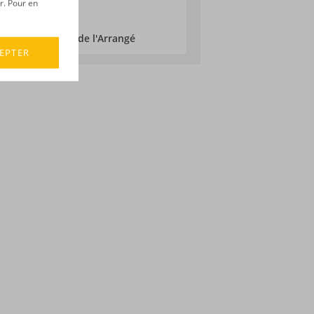
r. Pour en
its :
La Fabrique de l'Arrangé
EPTER