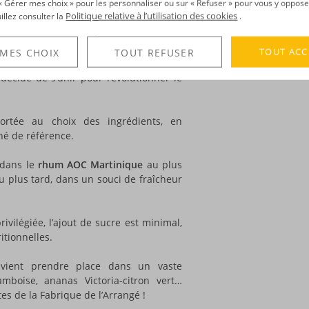
r « Gérer mes choix » pour les personnaliser ou sur « Refuser » pour vous y oppose
mposent un délicieux
cocktail de saveurs
,
Politique relative à l’utilisation des cookies
uillez consulter la
.
DÉCOUVERTE
rangé
de cette nouvelle marque : la
Voir tous les produ
TOUT ACC
 MES CHOIX
TOUT REFUSER
tion entre Mathieu Tricoche et Sébastien
décidé de s’unir pour révolutionner le
portée au choix des ingrédients, en
hé de référence.
 dans le
rhum AOC Martinique
au plus
au plus tard, dans un souci de fraîcheur
rivilégiée, l’ajout de sucre est minimal,
ritionnelles.
ient prendre place dans un vaste
amboise, ananas Victoria-citron vert…
es de la Fabrique de l’Arrangé !