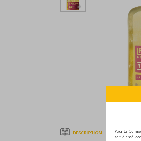
Pour La Compagn
DESCRIPTION
sert à améliore