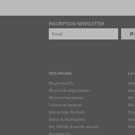
INSCRIPTION NEWSLETTER
JE
NOS RHUMS
LA 
Rhums festifs
Mon
Rhums de dégustation
Mon
Rhums d'exception
Ma 
Punchs et liqueurs
Ma l
Mini & Maxi formats
Pro
Extras & Accessoires
Aid
Bio, Whisky & autres alcools
Nou
Nouveautés