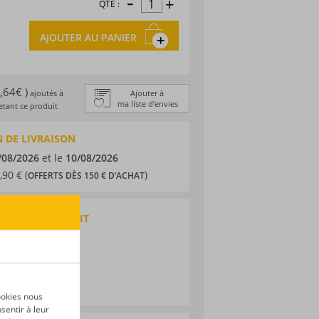
-
+
QTÉ :
AJOUTER AU PANIER
0,64€ )
ajoutés à
Ajouter à
ma liste d’envies
tant ce produit
 DE LIVRAISON
/08/2026
et le
10/08/2026
,90 € (
)
OFFERTS DÈS 150 € D’ACHAT
QUES DU PRODUIT
 agricole
e
ookies nous
sentir à leur