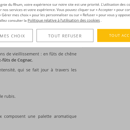
Degré :
45°
li nom à la
Guadeloupe
: Karukera ! Ce
ie du Rhum, votre expérience sur notre site est une priorité. L’utilisation des c
Edition :
limitée, S
rhum guadeloupéen
, qui rend ainsi
r nos services et votre expérience. Vous pouvez cliquer sur « Accepter » pour con
r « Gérer mes choix » pour les personnaliser ou sur « Refuser » pour vous y oppose
Politique relative à l’utilisation des cookies
uillez consulter la
.
Karukera, la cuvée
Expression 45
. Elle
DÉCOUVERTE
que, l’Expression Brut de fût, mais a
TOUT ACC
 MES CHOIX
TOUT REFUSER
Voir tous les produ
ion qui l’a menée à 45°, d’où son nom,
ns de vieillissement : en fûts de chêne
x-fûts de Cognac
.
tensité, qui se fait jour à travers les
le rubis.
eux composent une palette aromatique