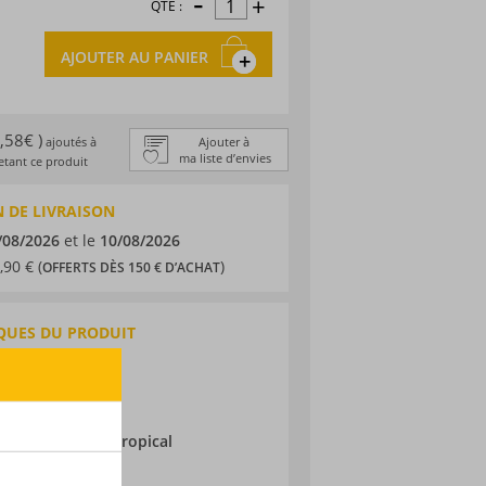
-
+
QTÉ :
AJOUTER AU PANIER
1,58€ )
ajoutés à
Ajouter à
ma liste d’envies
tant ce produit
 DE LIVRAISON
/08/2026
et le
10/08/2026
,90 € (
)
OFFERTS DÈS 150 € D’ACHAT
QUES DU PRODUIT
 agricole
eloupe
ne
ieillissement :
Tropical