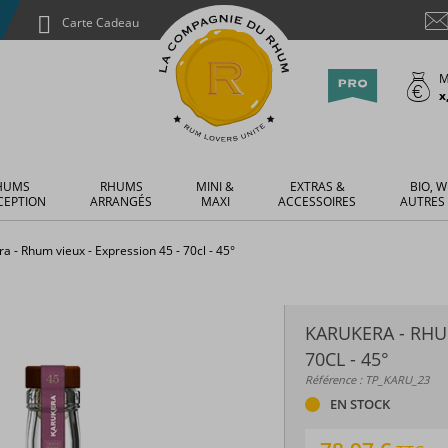
Carte Cadeau
M
x
HUMS
RHUMS
MINI &
EXTRAS &
BIO, W
CEPTION
ARRANGÉS
MAXI
ACCESSOIRES
AUTRES
a - Rhum vieux - Expression 45 - 70cl - 45°
KARUKERA - RHUM
70CL - 45°
Référence : TP_KARU_23
EN STOCK