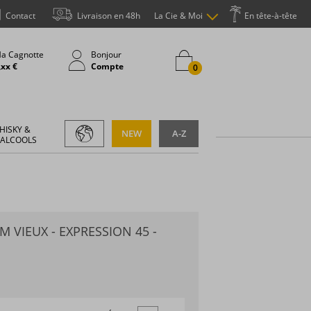
Contact
Livraison en 48h
La Cie & Moi
En tête-à-tête
a Cagnotte
Bonjour
,xx €
Compte
0
HISKY &
NEW
A-Z
 ALCOOLS
 VIEUX - EXPRESSION 45 -