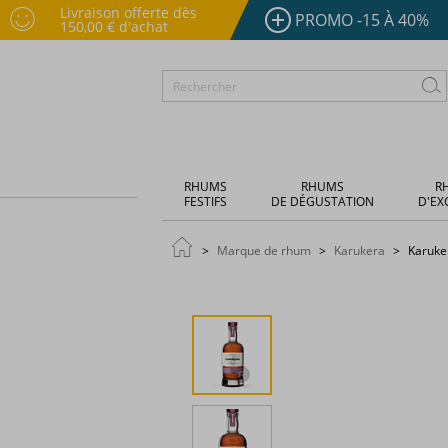
Livraison offerte dès
PROMO -15 À 40%
150,00 € d'achat
RHUMS
RHUMS
R
FESTIFS
DE DÉGUSTATION
D'EX
Marque de rhum
Karukera
Karuker