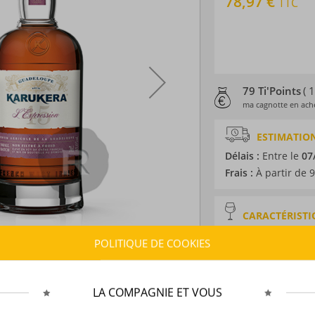
78,97 €
TTC
79 Ti'Points
( 
ma cagnotte en ache
ESTIMATION
Délais :
Entre le
07
Frais :
À partir de 9
CARACTÉRISTI
Type d’alcool :
Rhum
POLITIQUE DE COOKIES
Provenance :
Guad
Distillation :
Colon
Environnement de v
LA COMPAGNIE ET VOUS
Volume :
70CL