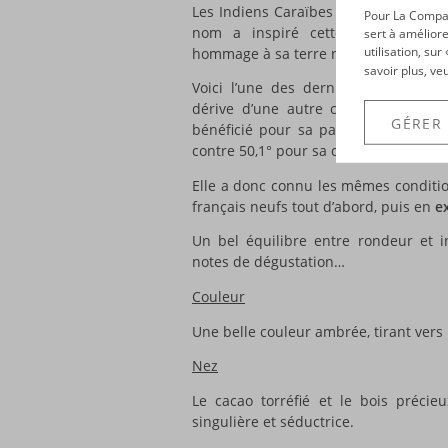
Les Indiens Caraïbes donnaient un jo
Pour La Compagn
nom a inspiré cette marque de
sert à améliore
utilisation, su
hommage à sa terre natale…
savoir plus, ve
Voici l’une des dernières-nées de 
dérive d’une autre cuvée de la mar
GÉRER
bénéficié pour sa part d’une réduct
contre 50,1° pour sa consoeur.
Elle a donc connu les mêmes conditio
français neufs tout d’abord, puis en
e
Un bel équilibre entre rondeur et in
notes de dégustation…
Couleur
Une belle couleur ambrée, tirant vers 
Nez
Le cacao torréfié et le bois préci
singulière et séductrice.