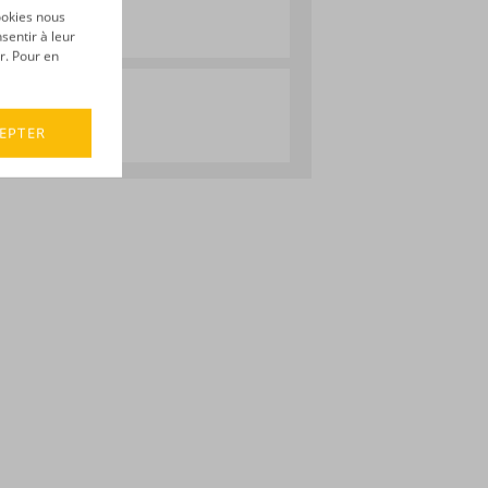
ookies nous
mall Batch
sentir à leur
r. Pour en
EPTER
its :
Karukera