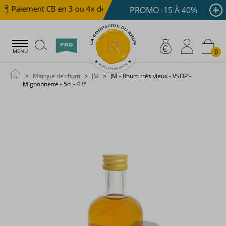
Paiement CB en 3 ou 4x dès 100 €
Livraison offerte d
PROMO -15 À 40%
0
MENU
Marque de rhum
JM
JM - Rhum très vieux - VSOP -
Mignonnette - 5cl - 43°