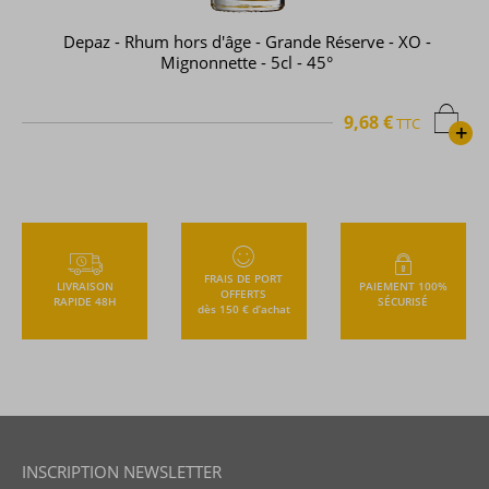
Depaz - Rhum hors d'âge - Grande Réserve - XO -
Mignonnette - 5cl - 45°
9,68 €
TTC
+
FRAIS DE PORT
LIVRAISON
PAIEMENT 100%
OFFERTS
RAPIDE 48H
SÉCURISÉ
dès 150 € d’achat
INSCRIPTION NEWSLETTER