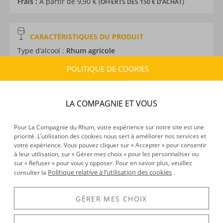
Frais :
À partir de 9,90 € (
)
OFFERTS DÈS 150 € D’ACHAT
CARACTÉRISTIQUES DU PRODUIT
Type d’alcool :
Rhum agricole
Provenance :
Martinique
POLITIQUE DE COOKIES
Label :
AOC
Distillation :
Colonne
Environnement de vieillissement :
Tropical
LA COMPAGNIE ET VOUS
Volume :
5CL
Degré :
43°
Pour La Compagnie du Rhum, votre expérience sur notre site est une
Médailles :
Or 2023 Concours Général Agricole de Paris,
priorité. L’utilisation des cookies nous sert à améliorer nos services et
votre expérience. Vous pouvez cliquer sur « Accepter » pour consentir
Or 2022 Concours Général Agricole de Paris, Argent
à leur utilisation, sur « Gérer mes choix » pour les personnaliser ou
2020 Concours Général Agricole de Paris, Bronze 2019
sur « Refuser » pour vous y opposer. Pour en savoir plus, veuillez
Concours Général Agricole de Paris
Politique relative à l’utilisation des cookies
consulter la
.
GÉRER MES CHOIX
DÉCOUVERTE
Voir tous les produits :
JM