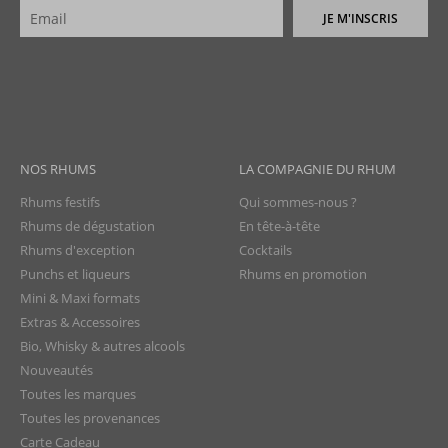
JE M'INSCRIS
NOS RHUMS
LA COMPAGNIE DU RHUM
Rhums festifs
Qui sommes-nous ?
Rhums de dégustation
En tête-à-tête
Rhums d'exception
Cocktails
Punchs et liqueurs
Rhums en promotion
Mini & Maxi formats
Extras & Accessoires
Bio, Whisky & autres alcools
Nouveautés
Toutes les marques
Toutes les provenances
Carte Cadeau