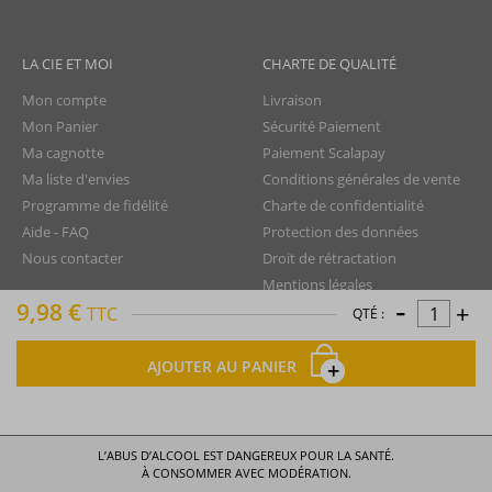
LA CIE ET MOI
CHARTE DE QUALITÉ
Mon compte
Livraison
Mon Panier
Sécurité Paiement
Ma cagnotte
Paiement Scalapay
Ma liste d'envies
Conditions générales de vente
Programme de fidélité
Charte de confidentialité
Aide - FAQ
Protection des données
Nous contacter
Droit de rétractation
Mentions légales
-
9,98 €
+
Plan du site
TTC
QTÉ :
AJOUTER AU PANIER
La Compagnie du Rhum © tous droits réservés
L’ABUS D’ALCOOL EST DANGEREUX POUR LA SANTÉ.
À CONSOMMER AVEC MODÉRATION.